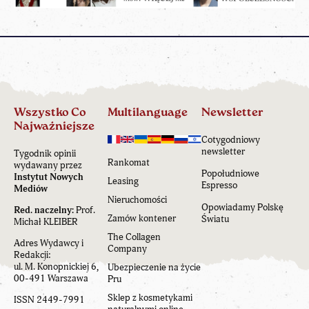
Wszystko Co
Multilanguage
Newsletter
Najważniejsze
Cotygodniowy
newsletter
Tygodnik opinii
Rankomat
wydawany przez
Popołudniowe
Instytut Nowych
Leasing
Espresso
Mediów
Nieruchomości
Opowiadamy Polskę
Red. naczelny:
Prof.
Zamów kontener
Światu
Michał KLEIBER
The Collagen
Adres Wydawcy i
Company
Redakcji:
ul. M. Konopnickiej 6,
Ubezpieczenie na życie
00-491 Warszawa
Pru
Sklep z kosmetykami
ISSN 2449-7991