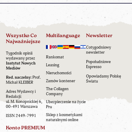
Wszystko Co
Multilanguage
Newsletter
Najważniejsze
Cotygodniowy
newsletter
Tygodnik opinii
Rankomat
wydawany przez
Popołudniowe
Instytut Nowych
Leasing
Espresso
Mediów
Nieruchomości
Opowiadamy Polskę
Red. naczelny:
Prof.
Zamów kontener
Światu
Michał KLEIBER
The Collagen
Adres Wydawcy i
Company
Redakcji:
ul. M. Konopnickiej 6,
Ubezpieczenie na życie
00-491 Warszawa
Pru
Sklep z kosmetykami
ISSN 2449-7991
naturalnymi online
Konto PREMIUM