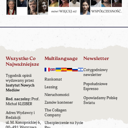
Wszystko Co
Multilanguage
Newsletter
Najważniejsze
Cotygodniowy
newsletter
Tygodnik opinii
Rankomat
wydawany przez
Popołudniowe
Instytut Nowych
Leasing
Espresso
Mediów
Nieruchomości
Opowiadamy Polskę
Red. naczelny:
Prof.
Zamów kontener
Światu
Michał KLEIBER
The Collagen
Adres Wydawcy i
Company
Redakcji:
ul. M. Konopnickiej 6,
Ubezpieczenie na życie
00-491 Warszawa
Pru