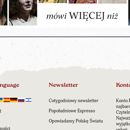
anguage
Newsletter
Kont
Cotygodniowy newsletter
Konto 
najbar
Popołudniowe Espresso
t
Czytel
Najważn
Opowiadamy Polskę Światu
wyjątk
mości
usługi.