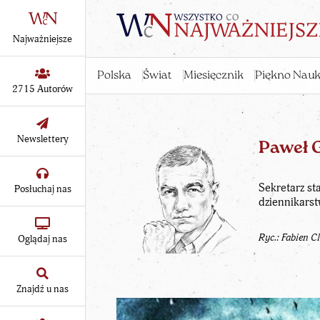
Najważniejsze
Polska
Świat
Miesięcznik
Piękno Nauk
2715 Autorów
Newslettery
Paweł 
Sekretarz st
Posłuchaj nas
dziennikarst
Ryc.: Fabien C
Oglądaj nas
Znajdź u nas