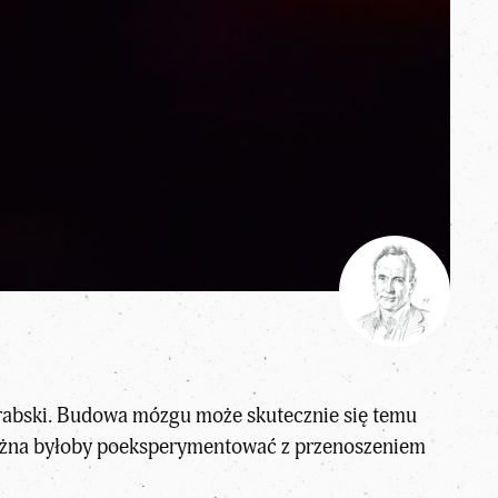
arabski. Budowa mózgu może skutecznie się temu
można byłoby poeksperymentować z przenoszeniem