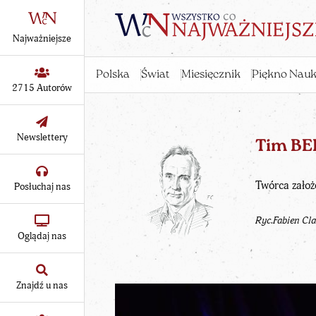
Najważniejsze
Polska
Świat
Miesięcznik
Piękno Nauk
2715 Autorów
Newslettery
Tim B
Twórca założ
Posłuchaj nas
Ryc.Fabien Cla
Oglądaj nas
Znajdź u nas