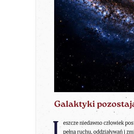
Galaktyki pozostaj
J
eszcze niedawno człowiek pos
pełną ruchu, oddziaływań i zm