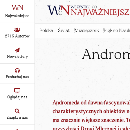
Najważniejsze
Polska
Świat
Miesięcznik
Piękno Nauk
2715 Autorów
Androme
Newslettery
Posłuchaj nas
Oglądaj nas
Andromeda od dawna fascynowała
charakterystycznych obiektów no
Znajdź u nas
ma znacznie większe znaczenie. T
przyszłości Drogi Mlecznej i ca