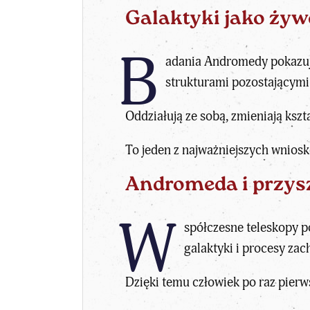
Galaktyki jako ży
B
adania Andromedy pokazują
strukturami pozostającymi 
Oddziałują ze sobą, zmieniają kszt
To jeden z najważniejszych wnios
Andromeda i przys
W
spółczesne
teleskopy
po
galaktyki i procesy zac
Dzięki temu człowiek po raz pierw