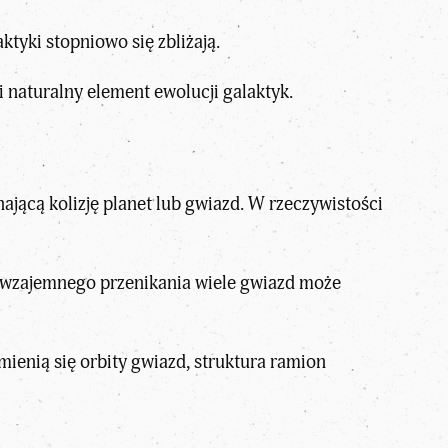
ktyki stopniowo się zbliżają.
i naturalny element ewolucji galaktyk.
ącą kolizję planet lub gwiazd. W rzeczywistości
ch wzajemnego przenikania wiele gwiazd może
ienią się orbity gwiazd, struktura ramion