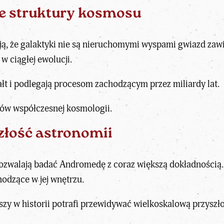
we struktury kosmosu
, że galaktyki nie są nieruchomymi wyspami gwiazd zaw
w ciągłej ewolucji.
ałt i podlegają procesom zachodzącym przez miliardy lat.
ków współczesnej kosmologii.
złość astronomii
zwalają badać Andromedę z coraz większą dokładnością. 
hodzące w jej wnętrzu.
szy w historii potrafi przewidywać wielkoskalową przyszło