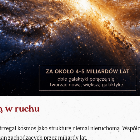
ą w ruchu
trzegał kosmos jako strukturę niemal nieruchomą. Współ
ian zachodzących przez miliardy lat.