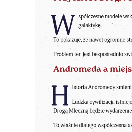
W
spółczesne modele wsk
galaktykę.
To pokazuje, że nawet ogromne stru
Problem ten jest bezpośrednio zw
Andromeda a miejs
H
istoria Andromedy zmienia
Ludzka cywilizacja istnie
Drogą Mleczną będzie wydarzeniem
To właśnie dlatego
współczesna a