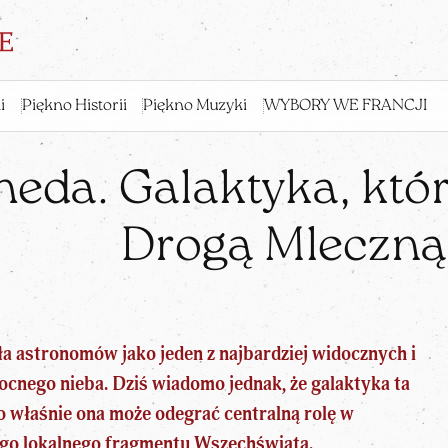
i
Piękno Historii
Piękno Muzyki
WYBORY WE FRANCJI
da. Galaktyka, która
Drogą Mleczną
 astronomów jako jeden z najbardziej widocznych i
cnego nieba. Dziś wiadomo jednak, że galaktyka ta
o właśnie ona może odegrać centralną rolę w
łego lokalnego fragmentu Wszechświata.