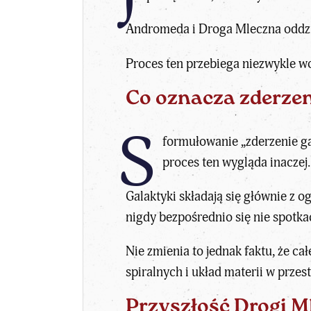
Andromeda i Droga Mleczna oddział
Proces ten przebiega niezwykle wo
Co oznacza zderzen
S
formułowanie „zderzenie ga
proces ten wygląda inaczej.
Galaktyki składają się głównie z 
nigdy bezpośrednio się nie spotka
Nie zmienia to jednak faktu, że c
spiralnych i układ materii w przes
Przyszłość Drogi M