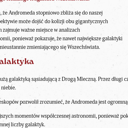
 że Andromeda stopniowo zbliża się do naszej
pektywie może dojść do kolizji obu gigantycznych
n zajmuje ważne miejsce w analizach
nomii
, ponieważ pokazuje, że nawet największe galaktyki
 nieustannie zmieniającego się Wszechświata.
galaktyka
użą galaktyką sąsiadującą z Drogą Mleczną. Przez długi cz
 niebie.
skopów pozwolił zrozumieć, że Andromeda jest ogromną g
ejszych momentów współczesnej astronomii, ponieważ pok
nej liczby galaktyk.