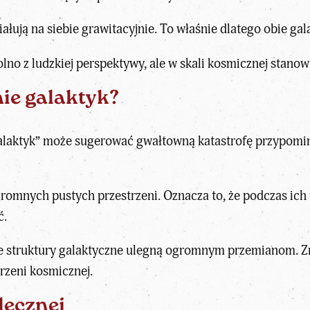
ują na siebie grawitacyjnie. To właśnie dlatego obie gala
lno z ludzkiej perspektywy, ale w skali kosmicznej stanow
ie galaktyk?
laktyk” może sugerować gwałtowną katastrofę przypominaj
ogromnych pustych przestrzeni. Oznacza to, że podczas i
ć.
ałe struktury galaktyczne ulegną ogromnym przemianom. Zm
trzeni kosmicznej.
lecznej