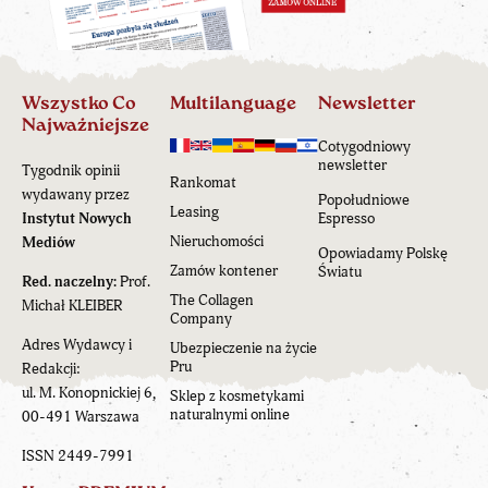
Wszystko Co
Multilanguage
Newsletter
Najważniejsze
Cotygodniowy
newsletter
Tygodnik opinii
Rankomat
wydawany przez
Popołudniowe
Leasing
Instytut Nowych
Espresso
Nieruchomości
Mediów
Opowiadamy Polskę
Zamów kontener
Światu
Red. naczelny:
Prof.
The Collagen
Michał KLEIBER
Company
Adres Wydawcy i
Ubezpieczenie na życie
Pru
Redakcji:
ul. M. Konopnickiej 6,
Sklep z kosmetykami
naturalnymi online
00-491 Warszawa
ISSN 2449-7991