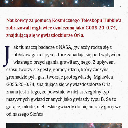
Naukowcy za pomocą Kosmicznego Teleskopu Hubble’a
zobrazowali mgławicę oznaczoną jako G035.20-0.74,
znajdującą się w
gwiazdozbiorze
Orła.
J
ak tłumaczą badacze z NASA, gwiazdy rodzą się z
obłoków gazu i pyłu, które zapadają się pod wpływem
własnego przyciągania grawitacyjnego. Z upływem
czasu tworzy się gęsty, gorący rdzeń, który zaczyna
gromadzić pył i gaz, tworząc protogwiazdę. Mgławica
G035.20-0.74, znajdująca się w gwiazdozbiorze Orła,
znana jest z tego, że powstaje w niej szczególny typ
masywnych gwiazd znanych jako gwiazdy typu B. Są to
gorące, młode, niebieskie gwiazdy do pięciu razy gorętsze
od naszego Słońca.