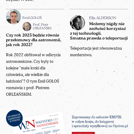
Emil GOŁOŚ
Ella ALDERSON
Możemy nigdy nie
Prof. Piotr
ORLEAŃSKI
zechcieć korzystać
z tej technologii.
Czy rok 2023 będzie równie
Smutna prawda o teleportacji
przełomowy dla astronomii,
jak rok 2022?
Teleportacja jest równoważna
Rok 2022 obfitował w odkrycia
morderstwu.
astronomiczne. Czy były to
kolejne "małe kroki dla
człowieka, ale wielkie dla
ludzkości"? O tym Emil GOŁOŚ
rozmawia z prof. Piotrem
ORLEAŃSKIM.