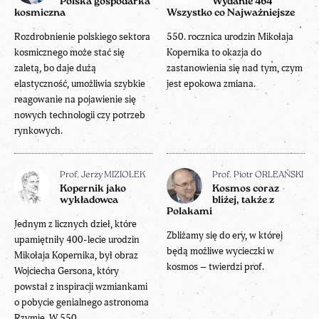
Polska gospodarka
Wydanie 464
kosmiczna
Wszystko co Najważniejsze
Rozdrobnienie polskiego sektora
550. rocznica urodzin Mikołaja
kosmicznego może stać się
Kopernika to okazja do
zaletą, bo daje dużą
zastanowienia się nad tym, czym
elastyczność, umożliwia szybkie
jest epokowa zmiana.
reagowanie na pojawienie się
nowych technologii czy potrzeb
rynkowych.
Prof. Jerzy MIZIOŁEK
Prof. Piotr ORLEAŃSKI
Kopernik jako
Kosmos coraz
wykładowca
bliżej, także z
Polakami
Jednym z licznych dzieł, które
Zbliżamy się do ery, w której
upamiętniły 400-lecie urodzin
będą możliwe wycieczki w
Mikołaja Kopernika, był obraz
kosmos – twierdzi prof.
Wojciecha Gersona, który
powstał z inspiracji wzmiankami
o pobycie genialnego astronoma
Rzymie. W 550.