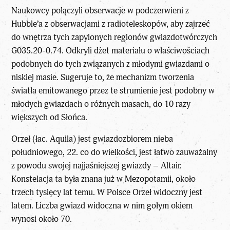
Naukowcy połączyli obserwacje w podczerwieni z
Hubble’a z obserwacjami z radioteleskopów, aby zajrzeć
do wnętrza tych zapylonych regionów gwiazdotwórczych
G035.20-0.74. Odkryli dżet materiału o właściwościach
podobnych do tych związanych z młodymi gwiazdami o
niskiej masie. Sugeruje to, że mechanizm tworzenia
światła emitowanego przez te strumienie jest podobny w
młodych gwiazdach o różnych masach, do 10 razy
większych od Słońca.
Orzeł (łac. Aquila) jest gwiazdozbiorem nieba
południowego, 22. co do wielkości, jest łatwo zauważalny
z powodu swojej najjaśniejszej gwiazdy – Altair.
Konstelacja ta była znana już w Mezopotamii, około
trzech tysięcy lat temu. W Polsce Orzeł widoczny jest
latem. Liczba gwiazd widoczna w nim gołym okiem
wynosi około 70.