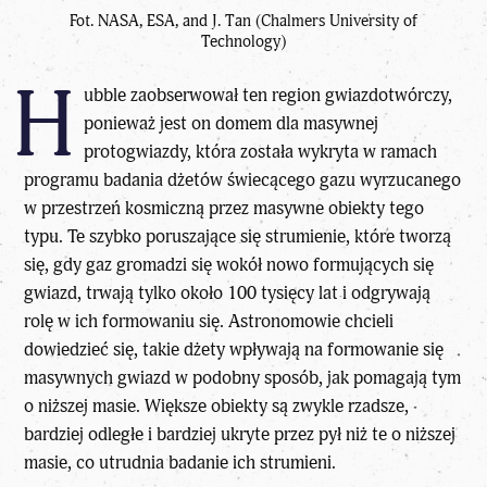
Fot. NASA, ESA, and J. Tan (Chalmers University of
Technology)
H
ubble zaobserwował ten region gwiazdotwórczy,
ponieważ jest on domem dla masywnej
protogwiazdy, która została wykryta w ramach
programu badania dżetów świecącego gazu wyrzucanego
w przestrzeń kosmiczną przez masywne obiekty tego
typu. Te szybko poruszające się strumienie, które tworzą
się, gdy gaz gromadzi się wokół nowo formujących się
gwiazd, trwają tylko około 100 tysięcy lat i odgrywają
rolę w ich formowaniu się. Astronomowie chcieli
dowiedzieć się, takie dżety wpływają na formowanie się
masywnych gwiazd w podobny sposób, jak pomagają tym
o niższej masie. Większe obiekty są zwykle rzadsze,
bardziej odległe i bardziej ukryte przez pył niż te o niższej
masie, co utrudnia badanie ich strumieni.