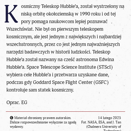
K
osmiczny Teleskop Hubble’a, został wystrzelony na
niską orbitę okołoziemską w 1990 roku i od tej
pory pomaga naukowcom lepiej poznawać
Wszechświat. Nie był on pierwszym teleskopem
kosmicznym, ale jest jednym z największych i najbardziej
wszechstronnych, przez co jest jednym najważniejszych
narzędzi badawczych w historii ludzkości. Teleskop
Hubble’a został nazwany na cześć astronoma Edwina
Hubble’a. Space Telescope Science Institute (STScI)
wybiera cele Hubble’a i przetwarza uzyskane dane,
podczas gdy Goddard Space Flight Center (GSFC)
kontroluje sam statek kosmiczny.
Oprac. EG
Materiał chroniony prawem autorskim.
14 lutego 2025
Dalsze rozpowszechnianie wyłącznie za zgodą
Fot. NASA, ESA, and J. Tan
wydawcy.
(Chalmers University of