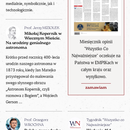
medialnie, symbolicznie, jak i
technologicznie.
Prof. Jerzy MIZIOŁEK
Mikołaj Kopernik w
Wiecznym Mieście.
Miesięcznik opinii
Na urodziny genialnego
astronoma
"Wszystko Co
Najważniejsze" oczekuje na
Krótko przed rocznicą 400-lecia
Państwa w EMPIKach w
urodzin naszego astronoma w
całym kraju oraz
1873 roku, kiedy Jan Matejko
wysyłkowo.
przystępował do malowania
swego słynnego obrazu
zamawiam
„Astronom Kopernik, czyli
rozmowa z Bogiem”, a Wojciech
Gerson ...
Prof. Grzegorz
Tygodnik "Wszystko co
WROCHNA
Najważniejsze"