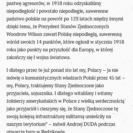
pastwę agresorów, w 1918 roku odzyskaliśmy
niepodległość i powstało niepodległe, suwerenne
państwo polskie na powrót po 123 latach między innymi
dzięki temu, że Prezydent Stanów Zjednoczonych
Woodrow Wilson zawarł Polskę niepodległą, suwerenną
wśród swoich 14 punktów, które ogłosił w styczniu 1918
roku jako punkty na przyszłość dla Europy, w której
zakończy się I wojna światowa.
I dlatego przez te już ponad sto lat my, Polacy – ja nie
mówię o komunistycznych władzach Polski przez 45 lat –
my, Polacy, traktujemy Stany Zjednoczone jako
przyjaciela, sojusznika. I dlatego witaliśmy i witamy
żołnierzy amerykańskich w Polsce z wielką serdecznością
jako przyjaciół i cieszymy się, że Stany Zjednoczone tę
swoją kolejną infrastrukturę militarną umieściły na
naszym terytorium” –
mówił Andrzej DUDA podczas
otwarcia bazy w Redzikowie.