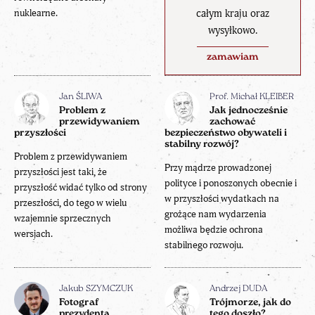
nuklearne.
całym kraju oraz
wysyłkowo.
zamawiam
Jan ŚLIWA
Prof. Michał KLEIBER
Problem z
Jak jednocześnie
przewidywaniem
zachować
przyszłości
bezpieczeństwo obywateli i
stabilny rozwój?
Problem z przewidywaniem
Przy mądrze prowadzonej
przyszłości jest taki, że
polityce i ponoszonych obecnie i
przyszłość widać tylko od strony
w przyszłości wydatkach na
przeszłości, do tego w wielu
grożące nam wydarzenia
wzajemnie sprzecznych
możliwa będzie ochrona
wersjach.
stabilnego rozwoju.
Jakub SZYMCZUK
Andrzej DUDA
Fotograf
Trójmorze, jak do
prezydenta
tego doszło?