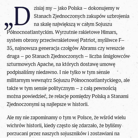
„D
zisiaj my – jako Polska – dokonujemy w
Stanach Zjednoczonych zakupów uzbrojenia
na skalę największą w całym Sojuszu
Północnoatlantyckim. Wyrzutnie rakietowe Himars,
system obrony przeciwrakietowej Patriot, myśliwce F–
35, najnowsza generacja czołgów Abrams czy wreszcie
druga – po Stanach Zjednoczonych – liczba śmigłowców
szturmowych Apache, na których dostawę umowę
podpisaliśmy niedawno. I nie tylko w tym sensie
militarnym wewnątrz Sojuszu Północnoatlantyckiego, ale
także w tym sensie politycznym – z całą pewnością
można powiedzieć, że relacje pomiędzy Polską a Stanami
Zjednoczonymi są najlepsze w historii.
Ale my nie zapominamy o tym w Polsce, że wśród wielu
wichrów historii, kiedy często się zdarzało, że byliśmy
porzucani przez naszych sojuszników i zostawiani na