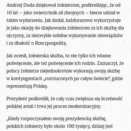
Andrzej Duda dziękował żołnierzom, podkreślając, że od
10 lat – jako zwierzchnik sił zbrojnych – bierze udział w
takim wydarzeniu. Jak dodał, każdorazowo wykorzystuje
je jako okazję do dziękowania żołnierzom za ich służbę dla
ojczyzny, za niezwykle solidne wykonywanie obowiązków
i za dbałość o Rzeczpospolitą.
Jak ocenił, żołnierska służba, to nie tylko ich własne
poświęcenie, ale też poświęcenie ich rodzin. Zaznaczył, że
polscy żołnierze niejednokrotnie wykonują swoją służbę
w kontyngentach „rozrzuconych po całym świecie”, gdzie
reprezentują Polskę.
Prezydent podkreślił, że cały czas zwiększa się liczebność
polskiej armii i trwa jej proces modernizacyjny.
„Kiedy rozpoczynałem swoją prezydencką służbę,
polskich żołnierzy było około 100 tysięcy, dzisiaj jest