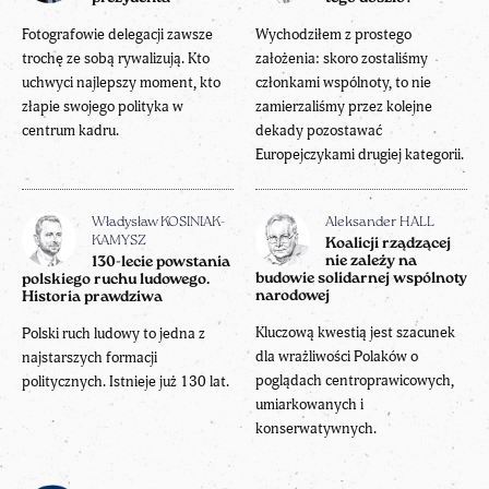
Fotografowie delegacji zawsze
Wychodziłem z prostego
trochę ze sobą rywalizują. Kto
założenia: skoro zostaliśmy
uchwyci najlepszy moment, kto
członkami wspólnoty, to nie
złapie swojego polityka w
zamierzaliśmy przez kolejne
centrum kadru.
dekady pozostawać
Europejczykami drugiej kategorii.
Władysław KOSINIAK-
Aleksander HALL
KAMYSZ
Koalicji rządzącej
nie zależy na
130-lecie powstania
budowie solidarnej wspólnoty
polskiego ruchu ludowego.
narodowej
Historia prawdziwa
Kluczową kwestią jest szacunek
Polski ruch ludowy to jedna z
dla wrażliwości Polaków o
najstarszych formacji
poglądach centroprawicowych,
politycznych. Istnieje już 130 lat.
umiarkowanych i
konserwatywnych.