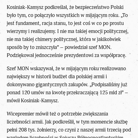
Kosiniak-Kamysz podkreślał, że bezpieczeństwo Polski
było tym, co połączyło wszystkich w mijającym roku. „To
jest fundament, racja stanu, to jest coś w co po prostu
wierzymy i realizujemy. I nie ma takiej emocji politycznej,
nie ma takiej chimery politycznej, która w jakikolwiek
sposób by to zniszczyła” – powiedział szef MON.
Podziękował jednocześnie prezydentowi za współpracę.
Szef MON wskazywał, że w mijającym roku realizowano
największy w historii budżet dla polskiej armii i
dokonywano gigantycznych zakupów. „Podpisaliśmy już
ponad 120 umów na kwotę przekraczającą 125 mld zł” –
mówił Kosiniak-Kamysz.
Wicepremier mówił też o potrzebie zwiększania
liczebności armii. Jak podkreślił, w tym momencie służbę
pełni 208 tys. żołnierzy, co czyni z naszej armii trzecią pod
względem liczebności w Sojuszu Północnoatlantyckim –