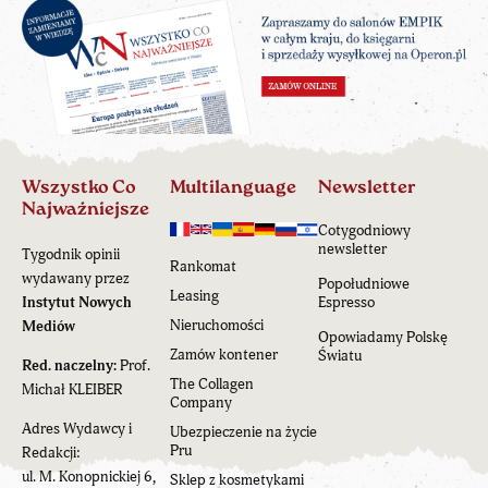
Wszystko Co
Multilanguage
Newsletter
Najważniejsze
Cotygodniowy
newsletter
Tygodnik opinii
Rankomat
wydawany przez
Popołudniowe
Leasing
Instytut Nowych
Espresso
Nieruchomości
Mediów
Opowiadamy Polskę
Zamów kontener
Światu
Red. naczelny:
Prof.
The Collagen
Michał KLEIBER
Company
Adres Wydawcy i
Ubezpieczenie na życie
Pru
Redakcji:
ul. M. Konopnickiej 6,
Sklep z kosmetykami