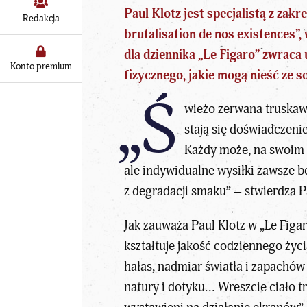
Paul Klotz jest specjalistą z zak
Redakcja
brutalisation de nos existences”
dla dziennika „Le Figaro” zwraca
Konto premium
fizycznego, jakie mogą nieść ze s
„Ś
wieżo zerwana truskawk
stają się
doświadczenie
Każdy może, na swoim 
ale indywidualne wysiłki zawsze b
z degradacji smaku” – stwierdza P
Jak zauważa Paul Klotz w „Le Figar
kształtuje jakość codziennego życi
hałas, nadmiar światła i zapachów 
natury i dotyku… Wreszcie ciało t