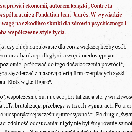
resu prawa i ekonomii, autorem książki „Contre la
, współpracuje z Fondation Jean-Jaurès. W wywiadzie
 uwagę na szkodliwe skutki dla
zdrowia psychicznego
i
obą współczesne style życia.
a czy chleb na zakwasie dla coraz większej liczby osób
m coraz bardziej odległym
, a wręcz niedostępnym.
poziomie, próbować do tego doświadczenia powrócić,
ędą się zderzać z masową ofertą firm czerpiących zyski
aul Klotz w
„Le Figaro”
.
o”, współcześnie ma miejsce „brutalizacja sfery wrażliwoś
a”. „Ta brutalizacja przebiega w trzech wymiarach. Po pie
o niespotykanej wcześniej intensywności. Po drugie, świat
raci zdolność odczuwania: nigdy nie byliśmy równie samotn