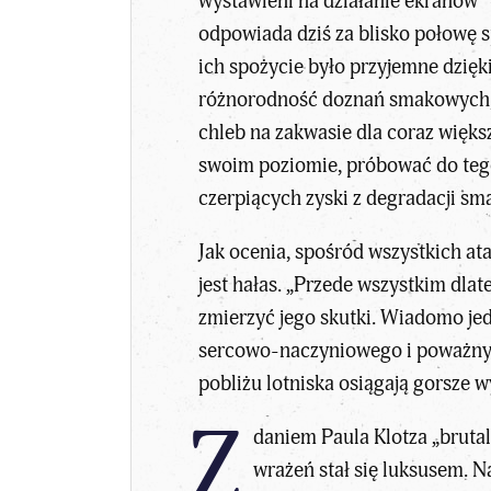
wystawieni na działanie ekranów”
odpowiada dziś za blisko połowę s
ich spożycie było przyjemne dzięki
różnorodność doznań smakowych, a
chleb na zakwasie dla coraz więks
swoim poziomie, próbować do tego
czerpiących zyski z degradacji sm
Jak ocenia, spośród wszystkich at
jest hałas. „Przede wszystkim dlat
zmierzyć jego skutki. Wiadomo je
sercowo-naczyniowego i poważn
pobliżu lotniska osiągają gorsze w
Z
daniem Paula Klotza „brutal
wrażeń stał się luksusem. 