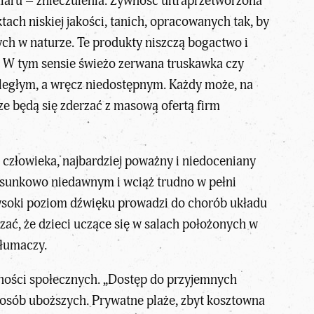
iaru – znieczulenia. Żywność ultraprzetworzona
ach niskiej jakości, tanich, opracowanych tak, by
nych w naturze. Te produkty niszczą bogactwo i
. W tym sensie świeżo zerwana truskawka czy
odległym, a wręcz niedostępnym. Każdy może, na
e będą się zderzać z masową ofertą firm
 człowieka, najbardziej poważny i niedoceniany
 stosunkowo niedawnym i wciąż trudno w pełni
wysoki poziom dźwięku prowadzi do chorób układu
zać, że dzieci uczące się w salach położonych w
tłumaczy.
ności społecznych
. „Dostęp do przyjemnych
 osób uboższych. Prywatne plaże, zbyt kosztowna