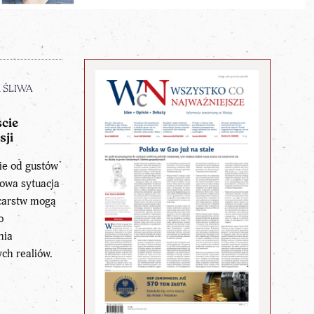
n ŚLIWA
cie
sji
nie od gustów
owa sytuacja
carstw mogą
o
nia
ch realiów.