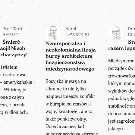
...
Prof. Tarif
Karol
Pro
KHALIDI
NAWROCKI
KL
Śmierć
St
Neoimperialna i
acji! Niech
razem leps
neokolonialna Rosja
arbarzyńcy!
burzy architekturę
Międzynaro
bezpieczeństwa
 światem
porządek świ
międzynarodowego
m rządzą dwa
zrównoważon
Rosyjska inwazja na
 – amerykańskie i
którym mim
Ukrainę to nie tylko
ie. Widzimy je
wyjątków do
najpoważniejszy konflikt
jone z całym
jednak wzglę
w Europie od czasów II
em, z bronią
stabilność o
wojny światowej, ale to
cą w dłoniach.
dobrostanu o
także punkt zwrotny.
jest zagrożo
Dotychczasowy ład
jakiego ...
międzynarodowy kruszeje