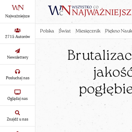
Najważniejsze
Polska
Świat
Miesięcznik
Piękno Nauk
2715 Autorów
Brutalizac
Newslettery
jakoś
Posłuchaj nas
pogłębi
Oglądaj nas
Znajdź u nas