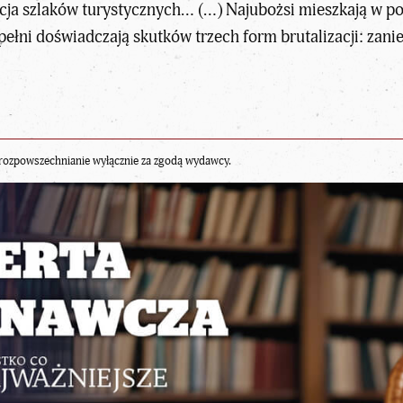
ja szlaków turystycznych… (…) Najubożsi mieszkają w pob
pełni doświadczają skutków trzech form brutalizacji: zanie
rozpowszechnianie wyłącznie za zgodą wydawcy.