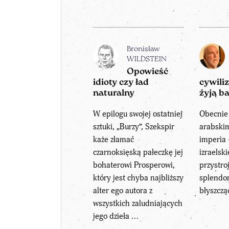
Bronisław
WILDSTEIN
Opowieść
idioty czy ład
cywiliz
naturalny
żyją b
W epilogu swojej ostatniej
Obecnie
sztuki, „Burzy”, Szekspir
arabski
każe złamać
imperia
czarnoksięską pałeczkę jej
izraelsk
bohaterowi Prosperowi,
przystro
który jest chyba najbliższy
splendor
alter ego autora z
błyszczą
wszystkich zaludniających
jego dzieła ...