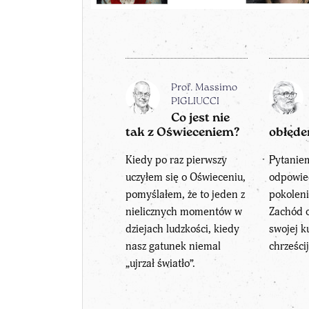
Prof. Massimo
PIGLIUCCI
Co jest nie
tak z Oświeceniem?
obłęde
Kiedy po raz pierwszy
Pytanie
uczyłem się o Oświeceniu,
odpowie
pomyślałem, że to jeden z
pokoleni
nielicznych momentów w
Zachód 
dziejach ludzkości, kiedy
swojej k
nasz gatunek niemal
chrześci
„ujrzał światło”.