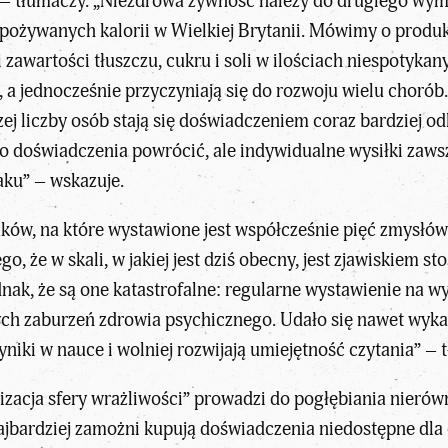
 – tłumaczy. „Niezdrowa żywność należy do drugiego wym
pożywanych kalorii w Wielkiej Brytanii. Mówimy o produkt
 zawartości tłuszczu, cukru i soli w ilościach niespotyka
 jednocześnie przyczyniają się do rozwoju wielu chorób
zej liczby osób stają się doświadczeniem coraz bardziej 
 doświadczenia powrócić, ale indywidualne wysiłki zawsz
aku” – wskazuje.
aków, na które wystawione jest współcześnie pięć zmysłów
ego, że w skali, w jakiej jest dziś obecny, jest zjawiskiem
dnak, że są one katastrofalne: regularne wystawienie na 
ych
zaburzeń zdrowia psychicznego
. Udało się nawet wyka
yniki w nauce i wolniej rozwijają umiejętność czytania” – 
izacja sfery wrażliwości” prowadzi do
pogłębiania nierów
Najbardziej zamożni kupują doświadczenia niedostępne dla