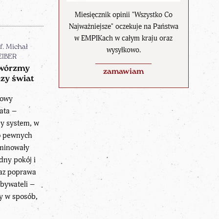
Miesięcznik opinii "Wszystko Co
Najważniejsze" oczekuje na Państwa
w EMPIKach w całym kraju oraz
f. Michał
wysyłkowo.
EIBER
wórzmy
zamawiam
zy świat
dowy
ata –
y system, w
o pewnych
minowały
dny pokój i
raz poprawa
bywateli –
ny w sposób,