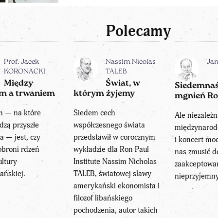
Polecamy
Prof. Jacek
Nassim Nicolas
Ja
KORONACKI
TALEB
Między
Świat, w
Siedemnaś
m a trwaniem
którym żyjemy
mgnień Ro
m — na które
Siedem cech
Ale niezależ
dzą przyszłe
współczesnego świata
międzynarod
a — jest, czy
przedstawił w corocznym
i koncert mo
obroni rdzeń
wykładzie dla Ron Paul
nas zmusić d
ultury
Institute Nassim Nicholas
zaakceptowa
jańskiej.
TALEB, światowej sławy
nieprzyjemny
amerykański ekonomista i
filozof libańskiego
pochodzenia, autor takich