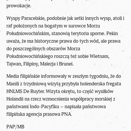
prowokacje.
Wyspy Paracelskie, podobnie jak setki innych wysp, atoli i
raf położonych na bogatym w surowce Morzu
Południowochińskim, stanowią terytoria sporne. Pekin
uważa, że ma historyczne prawa do tych wód, ale prawa
do poszczególnych obszarów Morza
Południowochińskiego roszczą też sobie
Wietnam,
Tajwan, Filipiny, Malezja i Brunei
.
Media filipińskie informowały w zeszłym tygodniu, że do
Manili z trzydniową wizytą przybyła holenderska fregata
HNLMS De Ruyter. Wizyta okrętu, to część wysiłków
Holandii na rzecz wzmocnienia współpracy morskiej z
państwami Indo-Pacyfiku – napisała państwowa
filipińska agencja prasowa PNA.
PAP/MB