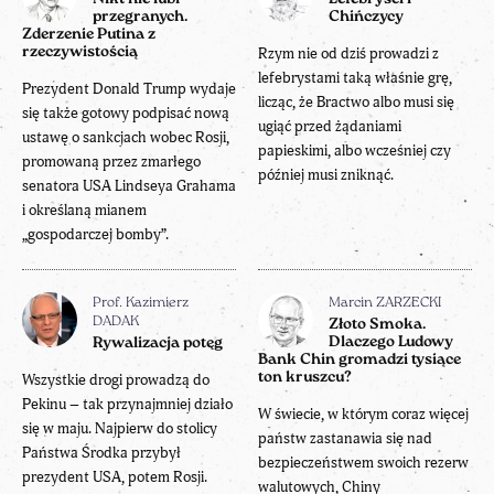
przegranych.
Chińczycy
Zderzenie Putina z
rzeczywistością
Rzym nie od dziś prowadzi z
lefebrystami taką właśnie grę,
Prezydent Donald Trump wydaje
licząc, że Bractwo albo musi się
się także gotowy podpisać nową
ugiąć przed żądaniami
ustawę o sankcjach wobec Rosji,
papieskimi, albo wcześniej czy
promowaną przez zmarłego
później musi zniknąć.
senatora USA Lindseya Grahama
i określaną mianem
„gospodarczej bomby”.
Prof. Kazimierz
Marcin ZARZECKI
DADAK
Złoto Smoka.
Dlaczego Ludowy
Rywalizacja potęg
Bank Chin gromadzi tysiące
ton kruszcu?
Wszystkie drogi prowadzą do
Pekinu – tak przynajmniej działo
W świecie, w którym coraz więcej
się w maju. Najpierw do stolicy
państw zastanawia się nad
Państwa Środka przybył
bezpieczeństwem swoich rezerw
prezydent USA, potem Rosji.
walutowych, Chiny