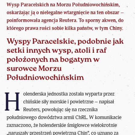
Wysp Paracelskich na Morzu Południowochińskim,
oskarżając ją o nielegalne wtargnięcie na ten obszar –
poinformowała agencja Reutera. To sporny akwen, do
którego prawa rości sobie kilka państw, w tym Chiny.
Wyspy Paracelskie, podobnie jak
setki innych wysp, atoli i raf
położonych na bogatym w
surowce Morzu
Południowochińskim
H
olenderska jednostka została wyparta przez
chińskie siły morskie i powietrzne – napisał
Reuters, powołując się na rzecznika
południowego dowództwa armii ChRL. W komunikacie
zaznaczono, że holenderskie śmigłowce wielokrotnie
„naruszały przestrzeń powietrzną Chin”, co uznano za