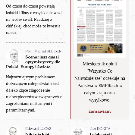
Od czasu do czasu powstają
książki i filmy o rosyjskiej inwazji
na wolny świat. Rzadziej o
chińskiej, choć może to kwestia
czasu.
Prof. Michał KLEIBER
Scenariusz quasi
optymistyczny dla
Miesięcznik opinii
Polski, Europy i świata
"Wszystko Co
Najważniejszym problemem
Najważniejsze" oczekuje na
dotyczącym całego świata jest
Państwa w EMPIKach w
daleko idące złagodzenie
całym kraju oraz
niebezpieczeństw związanych z
wysyłkowo.
zagrożeniami militarnymi i
paramilitarnymi.
zamawiam
Edward LUCAS
Jan ROKITA
Nikt nie lubi
Lefebryści i