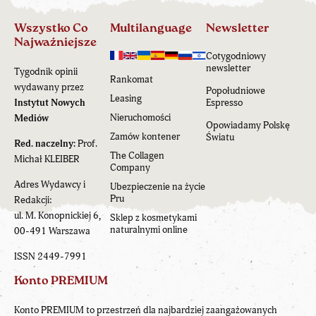
Wszystko Co
Multilanguage
Newsletter
Najważniejsze
Cotygodniowy
newsletter
Tygodnik opinii
Rankomat
wydawany przez
Popołudniowe
Leasing
Instytut Nowych
Espresso
Nieruchomości
Mediów
Opowiadamy Polskę
Zamów kontener
Światu
Red. naczelny:
Prof.
The Collagen
Michał KLEIBER
Company
Adres Wydawcy i
Ubezpieczenie na życie
Pru
Redakcji:
ul. M. Konopnickiej 6,
Sklep z kosmetykami
naturalnymi online
00-491 Warszawa
ISSN 2449-7991
Konto PREMIUM
Konto PREMIUM to przestrzeń dla najbardziej zaangażowanych