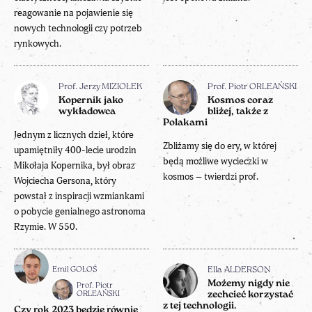
reagowanie na pojawienie się
nowych technologii czy potrzeb
rynkowych.
Prof. Jerzy MIZIOŁEK
Prof. Piotr ORLEAŃSKI
Kopernik jako
Kosmos coraz
wykładowca
bliżej, także z
Polakami
Jednym z licznych dzieł, które
Zbliżamy się do ery, w której
upamiętniły 400-lecie urodzin
będą możliwe wycieczki w
Mikołaja Kopernika, był obraz
kosmos – twierdzi prof.
Wojciecha Gersona, który
powstał z inspiracji wzmiankami
o pobycie genialnego astronoma
Rzymie. W 550.
Emil GOŁOŚ
Ella ALDERSON
Możemy nigdy nie
Prof. Piotr
ORLEAŃSKI
zechcieć korzystać
z tej technologii.
Czy rok 2023 będzie równie