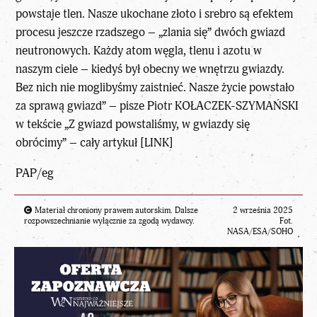
powstaje tlen. Nasze ukochane złoto i srebro są efektem
procesu jeszcze rzadszego – „zlania się” dwóch gwiazd
neutronowych. Każdy atom węgla, tlenu i azotu w
naszym ciele – kiedyś był obecny we wnętrzu gwiazdy.
Bez nich nie moglibyśmy zaistnieć. Nasze życie powstało
za sprawą gwiazd” – pisze
Piotr KOŁACZEK-SZYMAŃSKI
w tekście
„Z gwiazd powstaliśmy, w gwiazdy się
obrócimy” – cały artykuł [LINK]
PAP/eg
Materiał chroniony prawem autorskim. Dalsze
2 września 2025
rozpowszechnianie wyłącznie za zgodą wydawcy.
Fot.
NASA/ESA/SOHO