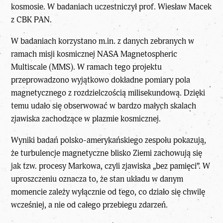
kosmosie. W badaniach uczestniczył prof. Wiesław Macek
z CBK PAN.
W badaniach korzystano m.in. z danych zebranych w
ramach misji kosmicznej NASA Magnetospheric
Multiscale (MMS). W ramach tego projektu
przeprowadzono wyjątkowo dokładne pomiary pola
magnetycznego z rozdzielczością milisekundową. Dzięki
temu udało się obserwować w bardzo małych skalach
zjawiska zachodzące w plazmie kosmicznej.
Wyniki badań polsko-amerykańskiego zespołu pokazują,
że turbulencje magnetyczne blisko Ziemi zachowują się
jak tzw. procesy Markowa, czyli zjawiska „bez pamięci”. W
uproszczeniu oznacza to, że stan układu w danym
momencie zależy wyłącznie od tego, co działo się chwilę
wcześniej, a nie od całego przebiegu zdarzeń.