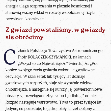
energia ulega rozproszeniu w plazmie kosmicznej i
stanowią ważny wkład w rozwój współczesnej fizyki
przestrzeni kosmicznej.
Z gwiazd powstaliśmy, w gwiazdy
się obrócimy
C
złonek Polskiego Towarzystwa Astronomicznego,
Piotr KOŁACZEK-SZYMAŃSKI
, na łamach
„Wszystko co Najważniejsze”
twierdzi, że: „Pod
koniec swojego życia gwiazda wykonuje gwałtowne
oscylacje. W skali setek lub tysięcy lat doznaje
gwałtownych rozprężeń, staje się wyraźnie większa i
chłodniejsza, a następnie się kurczy. Jej powierzchniowe
obszary są przyciągane zbyt słabo i „odlatują” od niej.
Rozpad następuje warstwowo. Trwa to przez tysiące lat.
Jedyne, co pozostaje, to jądro, biały karzeł złożony z