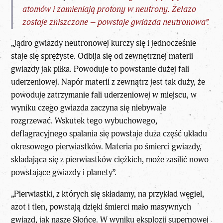
atomów i zamieniają protony w neutrony. Żelazo
zostaje zniszczone – powstaje gwiazda neutronowa”.
„Jądro gwiazdy neutronowej kurczy się i jednocześnie
staje się sprężyste. Odbija się od zewnętrznej materii
gwiazdy jak piłka. Powoduje to powstanie dużej fali
uderzeniowej. Napór materii z zewnątrz jest tak duży, że
powoduje zatrzymanie fali uderzeniowej w miejscu, w
wyniku czego gwiazda zaczyna się niebywale
rozgrzewać. Wskutek tego wybuchowego,
deflagracyjnego spalania się powstaje duża część układu
okresowego pierwiastków. Materia po śmierci gwiazdy,
składająca się z pierwiastków ciężkich, może zasilić nowo
powstające gwiazdy i planety”.
„Pierwiastki, z których się składamy, na przykład węgiel,
azot i tlen, powstają dzięki śmierci mało masywnych
gwiazd, jak nasze Słońce. W wyniku eksplozji supernowej