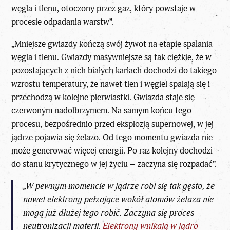
węgla i tlenu, otoczony przez gaz, który powstaje w
procesie odpadania warstw”.
„Mniejsze gwiazdy kończą swój żywot na etapie spalania
węgla i tlenu. Gwiazdy masywniejsze są tak ciężkie, że w
pozostających z nich białych karłach dochodzi do takiego
wzrostu temperatury, że nawet tlen i węgiel spalają się i
przechodzą w kolejne pierwiastki. Gwiazda staje się
czerwonym nadolbrzymem. Na samym końcu tego
procesu, bezpośrednio przed eksplozją supernowej, w jej
jądrze pojawia się żelazo. Od tego momentu gwiazda nie
może generować więcej energii. Po raz kolejny dochodzi
do stanu krytycznego w jej życiu – zaczyna się rozpadać”.
„W pewnym momencie w jądrze robi się tak gęsto, że
nawet elektrony pełzające wokół atomów żelaza nie
mogą już dłużej tego robić. Zaczyna się proces
neutronizacji materii.
Elektrony wnikają w jądro