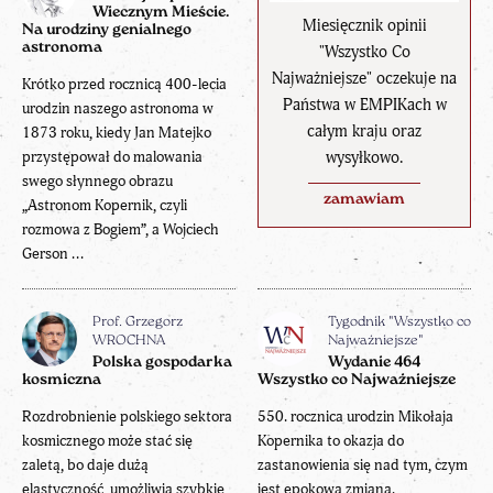
Wiecznym Mieście.
Miesięcznik opinii
Na urodziny genialnego
astronoma
"Wszystko Co
Najważniejsze" oczekuje na
Krótko przed rocznicą 400-lecia
Państwa w EMPIKach w
urodzin naszego astronoma w
całym kraju oraz
1873 roku, kiedy Jan Matejko
wysyłkowo.
przystępował do malowania
swego słynnego obrazu
zamawiam
„Astronom Kopernik, czyli
rozmowa z Bogiem”, a Wojciech
Gerson ...
Prof. Grzegorz
Tygodnik "Wszystko co
WROCHNA
Najważniejsze"
Polska gospodarka
Wydanie 464
kosmiczna
Wszystko co Najważniejsze
Rozdrobnienie polskiego sektora
550. rocznica urodzin Mikołaja
kosmicznego może stać się
Kopernika to okazja do
zaletą, bo daje dużą
zastanowienia się nad tym, czym
elastyczność, umożliwia szybkie
jest epokowa zmiana.