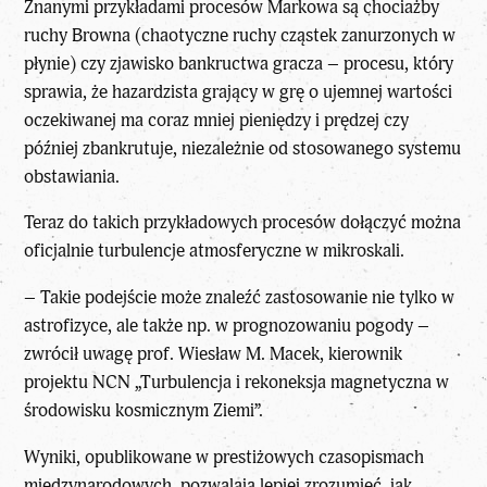
Znanymi przykładami procesów Markowa są chociażby
ruchy Browna (chaotyczne ruchy cząstek zanurzonych w
płynie) czy zjawisko bankructwa gracza – procesu, który
sprawia, że hazardzista grający w grę o ujemnej wartości
oczekiwanej ma coraz mniej pieniędzy i prędzej czy
później zbankrutuje, niezależnie od stosowanego systemu
obstawiania.
Teraz do takich przykładowych procesów dołączyć można
oficjalnie turbulencje atmosferyczne w mikroskali.
– Takie podejście może znaleźć zastosowanie nie tylko w
astrofizyce, ale także np. w prognozowaniu pogody –
zwrócił uwagę prof. Wiesław M. Macek, kierownik
projektu NCN „Turbulencja i rekoneksja magnetyczna w
środowisku kosmicznym Ziemi”.
Wyniki, opublikowane w prestiżowych czasopismach
międzynarodowych, pozwalają lepiej zrozumieć, jak