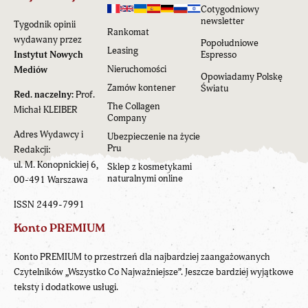
Cotygodniowy
newsletter
Tygodnik opinii
Rankomat
wydawany przez
Popołudniowe
Leasing
Instytut Nowych
Espresso
Nieruchomości
Mediów
Opowiadamy Polskę
Zamów kontener
Światu
Red. naczelny:
Prof.
The Collagen
Michał KLEIBER
Company
Adres Wydawcy i
Ubezpieczenie na życie
Pru
Redakcji:
ul. M. Konopnickiej 6,
Sklep z kosmetykami
naturalnymi online
00-491 Warszawa
ISSN 2449-7991
Konto PREMIUM
Konto PREMIUM to przestrzeń dla najbardziej zaangażowanych
Czytelników „Wszystko Co Najważniejsze”. Jeszcze bardziej wyjątkowe
teksty i dodatkowe usługi.