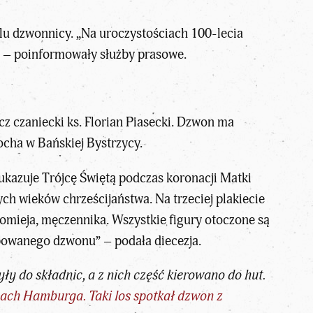
lu dzwonnicy. „Na uroczystościach 100-lecia
” – poinformowały służby prasowe.
z czaniecki ks. Florian Piasecki. Dzwon ma
cha w Bańskiej Bystrzycy.
 ukazuje Trójcę Świętą podczas koronacji Matki
ch wieków chrześcijaństwa. Na trzeciej plakiecie
tłomieja, męczennika. Wszystkie figury otoczone są
abowanego dzwonu” – podała diecezja.
ły do składnic, a z nich część kierowano do hut.
cach Hamburga. Taki los spotkał dzwon z