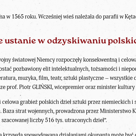
na w 1565 roku. Wcześniej wieś należała do parafii w Kę
e ustanie w odzyskiwaniu polski
wojny światowej Niemcy rozpoczęły konsekwentną i celow
ostać pozbawiony elit intelektualnych, tożsamości i niepod
teratura,
muzyka
, film, teatr, sztuki plastyczne – wszystki
sze
prof. Piotr GLIŃSKI
, wicepremier oraz minister kultur
 i celowa grabież polskich dzieł sztuki przez niemieckich
ze. Baza strat wojennych, prowadzona przez Ministerstwo K
ą szacowanej liczby 516 tys. utraconych dzieł”.
wa krzywda spowodowana działaniami okupanta może być c