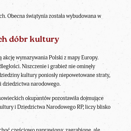
tach. Obecna świątynia została wybudowana w
ch dóbr kultury
ą akcję wymazywania Polski z mapy Europy.
ległości. Niszczenie i grabież nie ominęły
e dziedziny kultury poniosły niepowetowane straty,
y i dziedzictwa narodowego.
 i sowieckich okupantów pozostawiła dojmujące
ultury i Dziedzictwa Narodowego RP, liczy blisko
hoć częściowo naprawiona: zagrabione, ale