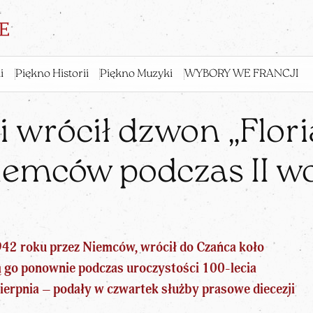
i
Piękno Historii
Piękno Muzyki
WYBORY WE FRANCJI
i wrócił dzwon „Flor
iemców podczas II wo
42 roku przez Niemców, wrócił do Czańca koło
zą go ponownie podczas uroczystości 100-lecia
sierpnia – podały w czwartek służby prasowe diecezji