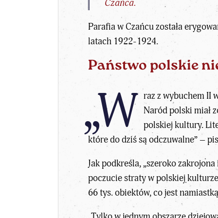
Czańca.
Parafia w Czańcu została erygowa
latach 1922-1924.
Państwo polskie ni
„W
raz z wybuchem II 
Naród polski miał z
polskiej kultury. Li
które do dziś są odczuwalne” – pi
Jak podkreśla, „szeroko zakrojona
poczucie straty w polskiej kultur
66 tys. obiektów, co jest namiastk
„Tylko w jednym obszarze dziejo