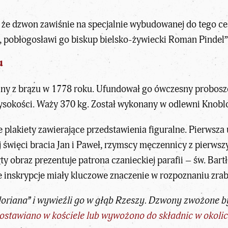
, że dzwon zawiśnie na specjalnie wybudowanej do tego ce
a, pobłogosławi go biskup bielsko-żywiecki Roman Pindel
u
lany z brązu w 1778 roku. Ufundował go ówczesny proboszc
ysokości. Waży 370 kg. Został wykonany w odlewni Knoblo
 plakiety zawierające przedstawienia figuralne. Pierwsza
 święci bracia Jan i Paweł, rzymscy męczennicy z pierwszy
ty obraz prezentuje patrona czanieckiej parafii – św. Bar
 te inskrypcje miały kluczowe znaczenie w rozpoznaniu zr
Floriana” i wywieźli go w głąb Rzeszy. Dzwony zwożone by
zostawiano w kościele lub wywożono do składnic w okoli