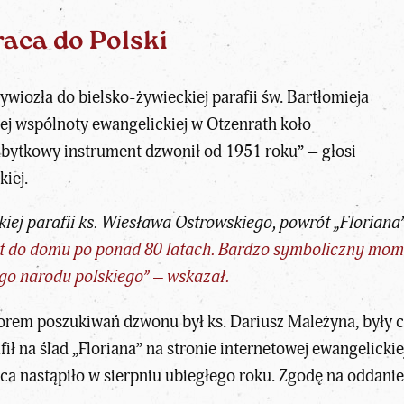
aca do Polski
wiozła do bielsko-żywieckiej parafii św. Bartłomieja
iej wspólnoty ewangelickiej w Otzenrath koło
abytkowy instrument dzwonił od 1951 roku” – głosi
iej.
iej parafii ks. Wiesława Ostrowskiego, powrót „Florian
t do domu po ponad 80 latach. Bardzo symboliczny mom
łego narodu polskiego” – wskazał.
rem poszukiwań dzwonu był ks. Dariusz Mależyna, były cz
fił na ślad „Floriana” na stronie internetowej ewangelicki
ca nastąpiło w sierpniu ubiegłego roku. Zgodę na oddani