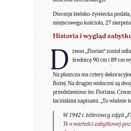
Diecezja bielsko-żywiecka podała
miejscowego kościoła, 27 sierpni
Historia i wygląd zabytk
D
zwon „Florian” został od
średnicę 90 cm i 89 cm w
Na płaszczu ma cztery dekoracyjne
Bożej. Na drugim widoczni są dwaj
przedstawiono św. Floriana. Czwar
łacińskimi napisami. „To właśnie
W 1942 r. hitlerowcy zdjęli „
Te o wartości zabytkowej po