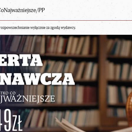
CoNajważniejsze/PP
rozpowszechnianie wyłącznie za zgodą wydawcy.