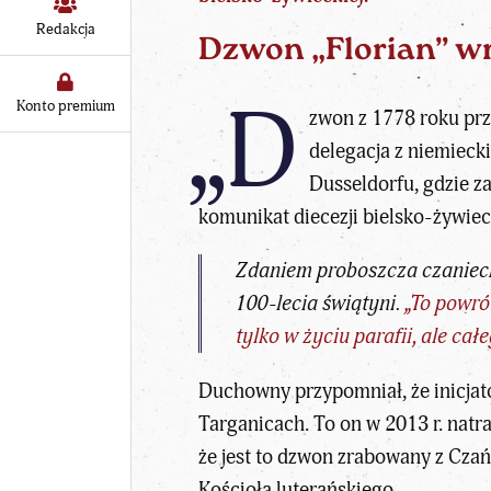
Redakcja
Dzwon „Florian” wr
„D
Konto premium
zwon z 1778 roku przy
delegacja z niemieck
Dusseldorfu, gdzie z
komunikat diecezji bielsko-żywieck
Zdaniem proboszcza czanieck
100-lecia świątyni.
„To powró
tylko w życiu parafii, ale ca
Duchowny przypomniał, że inicjato
Targanicach. To on w 2013 r. natra
że jest to dzwon zrabowany z Czań
Kościoła luterańskiego.