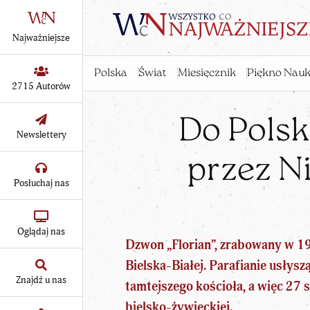
Najważniejsze
Polska
Świat
Miesięcznik
Piękno Nauk
2715 Autorów
Do Polsk
Newslettery
przez N
Posłuchaj nas
Oglądaj nas
Dzwon „Florian”, zrabowany w 19
Bielska-Białej. Parafianie usłys
Znajdź u nas
tamtejszego kościoła, a więc 27 
bielsko-żywieckiej.