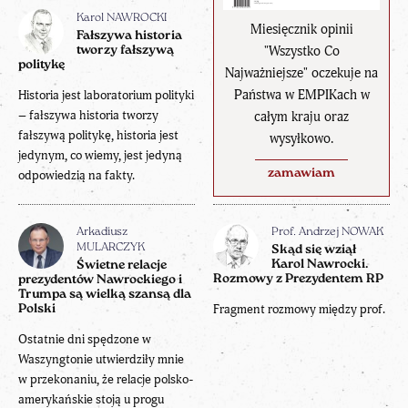
Karol NAWROCKI
Miesięcznik opinii
Fałszywa historia
"Wszystko Co
tworzy fałszywą
politykę
Najważniejsze" oczekuje na
Państwa w EMPIKach w
Historia jest laboratorium polityki
– fałszywa historia tworzy
całym kraju oraz
fałszywą politykę, historia jest
wysyłkowo.
jedynym, co wiemy, jest jedyną
zamawiam
odpowiedzią na fakty.
Arkadiusz
Prof. Andrzej NOWAK
MULARCZYK
Skąd się wziął
Karol Nawrocki.
Świetne relacje
Rozmowy z Prezydentem RP
prezydentów Nawrockiego i
Trumpa są wielką szansą dla
Fragment rozmowy między prof.
Polski
Ostatnie dni spędzone w
Waszyngtonie utwierdziły mnie
w przekonaniu, że relacje polsko-
amerykańskie stoją u progu