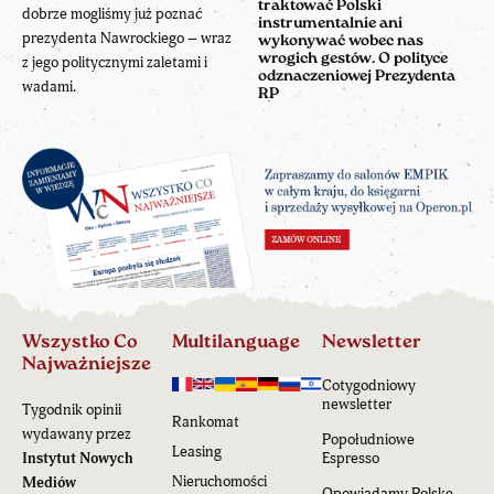
traktować Polski
dobrze mogliśmy już poznać
instrumentalnie ani
prezydenta Nawrockiego – wraz
wykonywać wobec nas
wrogich gestów. O polityce
z jego politycznymi zaletami i
odznaczeniowej Prezydenta
wadami.
RP
Wszystko Co
Multilanguage
Newsletter
Najważniejsze
Cotygodniowy
newsletter
Tygodnik opinii
Rankomat
wydawany przez
Popołudniowe
Leasing
Instytut Nowych
Espresso
Nieruchomości
Mediów
Opowiadamy Polskę