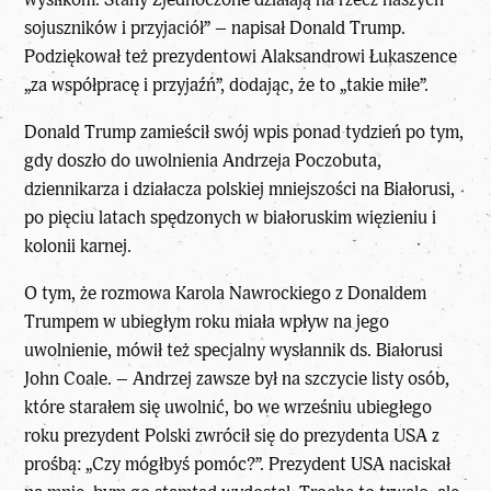
sojuszników i przyjaciół” – napisał Donald Trump.
Podziękował też prezydentowi Alaksandrowi Łukaszence
„za współpracę i przyjaźń”, dodając, że to „takie miłe”.
Donald Trump zamieścił swój wpis ponad tydzień po tym,
gdy
doszło do uwolnienia Andrzeja Poczobuta
,
dziennikarza i działacza polskiej mniejszości na Białorusi,
po pięciu latach spędzonych w białoruskim więzieniu i
kolonii karnej.
O tym, że rozmowa
Karola Nawrockiego
z Donaldem
Trumpem w ubiegłym roku miała wpływ na jego
uwolnienie, mówił też specjalny wysłannik ds. Białorusi
John Coale. – Andrzej zawsze był na szczycie listy osób,
które starałem się uwolnić, bo we wrześniu ubiegłego
roku prezydent Polski zwrócił się do prezydenta USA z
prośbą: „Czy mógłbyś pomóc?”. Prezydent USA naciskał