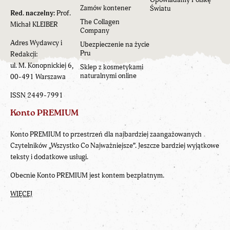
Zamów kontener
Światu
Red. naczelny:
Prof.
The Collagen
Michał KLEIBER
Company
Adres Wydawcy i
Ubezpieczenie na życie
Pru
Redakcji:
ul. M. Konopnickiej 6,
Sklep z kosmetykami
naturalnymi online
00-491 Warszawa
ISSN 2449-7991
Konto PREMIUM
Konto PREMIUM to przestrzeń dla najbardziej zaangażowanych
Czytelników „Wszystko Co Najważniejsze”. Jeszcze bardziej wyjątkowe
teksty i dodatkowe usługi.
Obecnie Konto PREMIUM jest kontem bezpłatnym.
WIĘCEJ