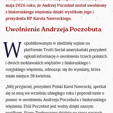
maja 2026 roku, że Andrzej Poczobut został uwolniony
z białoruskiego więzienia dzięki wysiłkom jego i
prezydenta RP Karola Nawrockiego.
Uwolnienie Andrzeja Poczobuta
W
opublikowanym w niedzielę wpisie na
platformie Truth Social
amerykański prezydent
ogłosił informację o uwolnieniu trzech polskich
i dwóch mołdawskich więźniów z białoruskiego i
rosyjskiego więzienia, odnosząc się do wymiany, która
miała miejsce 28 kwietnia.
„Mój przyjaciel,
prezydent Polski Karol Nawrocki
, spotkał
się ze mną we wrześniu ubiegłego roku i poprosił mnie o
pomoc w uwolnieniu Andrzeja Poczobuta z białoruskiego
więzienia. Dziś Poczobut jest wolny dzięki naszym
wysiłkom. Stany Zjednoczone działają na rzecz naszych