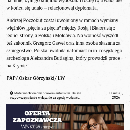
na mnie, bym go stamtąd wydostał. Trochę to trwało, ale
w końcu się udało – relacjonował dyplomata.
Andrzej Poczobut został uwolniony w ramach wymiany
więźniów „pięciu za pięciu” między Rosją i Białorusią z
jednej strony, a Polską i Mołdawią. Na wolność wyszedł
też zakonnik Grzegorz Gaweł oraz inna osoba skazana za
szpiegostwo. Polska uwolniła natomiast m.in. rosyjskiego
archeologa Aleksandra Butiagina, który prowadził prace
na Krymie.
PAP/ Oskar Górzyński/ LW
Materiał chroniony prawem autorskim. Dalsze
11 maja
rozpowszechnianie wyłącznie za zgodą wydawcy.
2026