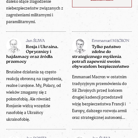
daleko idące złagodzenie
niebezpieczeństw związanych z
zagrożeniami militarnymi i
paramilitarnymi.
Jan ŚLIWA
Emmanuel MACRON
Rosja i Ukraina.
Tylko państwo
Oprycznicy i
zdolne do
hajdamacy oraz źródła
strategicznego myślenia
przemocy
potrafi zapewnić swoim
obywatelom bezpieczeństwo
Brutalne działania są często
Emmanuel Macron w ostatnim
reakcją obronną na zagrożenia,
tradycyjnym przemówieniu do
realne i urojone. My, Polacy, od
Sił Zbrojnych przed końcem
wieków zmagamy się z
drugiej kadencji przedstawił
polonofobią. Ale również
wizję bezpieczeństwa Francji i
Rosjanie widzą wszędzie
Europy, dalszego rozwoju armii
rusofobię a Ukraińcy
oraz strategicznej autonomi...
ukrainofobię.