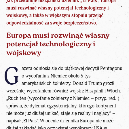
Jak przekonuje hiszpański dziennik „El Pais”,
Europa
musi rozwinąć własny potencjał technologiczny i
wojskowy, a także w większym stopniu przejąć
odpowiedzialność za swoje bezpieczeństwo.
Europa musi rozwinąć własny
potencjał technologiczny i
wojskowy
G
azeta odniosła się do piątkowej decyzji Pentagonu
o wycofaniu z Niemiec około 5 tys.
amerykańskich żołnierzy.
Donald Trump
groził
wcześniej wycofaniem również wojsk z Hiszpanii i Włoch.
„Ruch ten (wycofanie żołnierzy z Niemiec – przyp. red. )
sprawia, że dylemat egzystencjalny, którego kontynent
nie może już dłużej unikać, staje się realny i naglący” –
napisał „El Pais”. W ocenie dziennika Europa nie może
dłużej zakładać jako oczywistej współpracy USA w