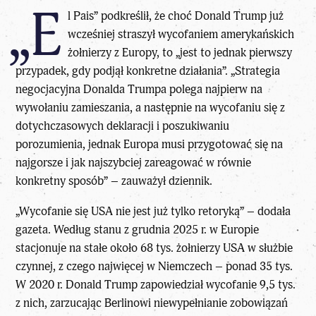
„E
l Pais” podkreślił, że choć Donald Trump już
wcześniej straszył wycofaniem amerykańskich
żołnierzy z Europy, to „jest to jednak pierwszy
przypadek, gdy podjął konkretne działania”. „Strategia
negocjacyjna Donalda Trumpa polega najpierw na
wywołaniu zamieszania, a następnie na wycofaniu się z
dotychczasowych deklaracji i poszukiwaniu
porozumienia, jednak Europa musi przygotować się na
najgorsze i jak najszybciej zareagować w równie
konkretny sposób” – zauważył dziennik.
„Wycofanie się USA nie jest już tylko retoryką” – dodała
gazeta. Według stanu z grudnia 2025 r. w Europie
stacjonuje na stałe około 68 tys. żołnierzy USA w służbie
czynnej, z czego najwięcej w Niemczech – ponad 35 tys.
W 2020 r.
Donald Trump
zapowiedział wycofanie 9,5 tys.
z nich, zarzucając Berlinowi niewypełnianie zobowiązań