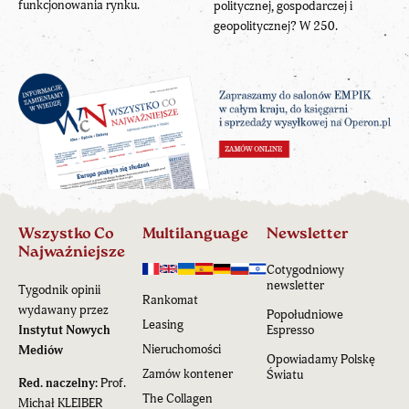
funkcjonowania rynku.
politycznej, gospodarczej i
geopolitycznej? W 250.
Wszystko Co
Multilanguage
Newsletter
Najważniejsze
Cotygodniowy
newsletter
Tygodnik opinii
Rankomat
wydawany przez
Popołudniowe
Leasing
Instytut Nowych
Espresso
Nieruchomości
Mediów
Opowiadamy Polskę
Zamów kontener
Światu
Red. naczelny:
Prof.
The Collagen
Michał KLEIBER