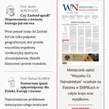
Prof. Jacek
KORONACKI
Czy Zachód upadł?
Wspomnienie o świecie,
którego już nie ma
Przez ponad tysiąc lat Zachód
był nie tylko pojęciem
geograficznym, lecz przede
wszystkim wspólnotą
cywilizacyjną opartą na
chrześcijaństwie, filozofii
klasycznej i prawie rzymskim.
Miesięcznik opinii
"Wszystko Co
Prof. Michał KLEIBER
Najważniejsze" oczekuje na
Scenariusz quasi
Państwa w EMPIKach w
optymistyczny dla
Polski, Europy i świata
całym kraju oraz
wysyłkowo.
Najważniejszym problemem
dotyczącym całego świata jest
zamawiam