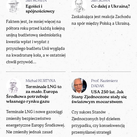
Jan ROKITA
Jan ŚLIWA
Egoiści i
Co dalej z Ukrainą?
spójnościowcy
Zaskakująca jest reakcja Zachodu
Faktem jest, że mniej więcej na
na spór między Polską a Ukrainą.
półtora roku przed każdą kolejną
unijną budżetową siedmiolatką
kwestia wpłat i wypłat z
przyszłego budżetu Unii wygląda
na kwadraturę koła, a w ostatniej
chwili przywód...
Michał KURTYKA
Prof. Kazimierz
DADAK
Terminale LNG to
za mało. Europa
USA 250 lat. Jak
Środkowa potrzebuje
Stany Zjednoczone stały się
własnego rynku gazu
światowym mocarstwem
Terminale LNG i nowe gazociągi
Czy sukces Stanów
zmieniły bezpieczeństwo
Zjednoczonych był dziełem
energetyczne Europy Środkowej.
przypadku, czy konsekwencją
Nie zmieniły jednak zasad
przemyślanej strategii