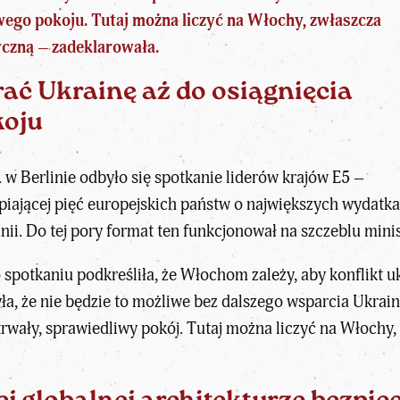
wego pokoju. Tutaj można liczyć na Włochy, zwłaszcza
yczną – zadeklarowała.
ać Ukrainę aż do osiągnięcia
koju
 w Berlinie odbyło się spotkanie liderów krajów E5 –
piającej pięć europejskich państw o największych wydatkac
nii. Do tej pory format ten funkcjonował na szczeblu mini
 spotkaniu
podkreśliła, że Włochom zależy, aby konflikt 
a, że nie będzie to możliwe bez dalszego wsparcia Ukrai
rwały, sprawiedliwy pokój. Tutaj można liczyć na Włochy,