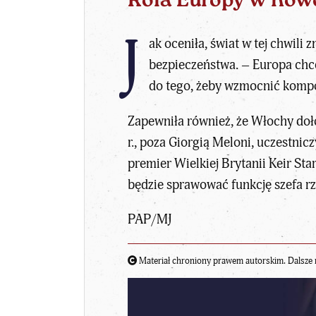
Rola Europy w nowe
J
ak oceniła, świat w tej chwili
bezpieczeństwa. – Europa chce
do tego, żeby wzmocnić kompo
Zapewniła również, że Włochy doło
r., poza Giorgią Meloni, uczestnicz
premier
Wielkiej Brytanii Keir Sta
będzie sprawować funkcję szefa r
PAP/MJ
Materiał chroniony prawem autorskim. Dalsze 