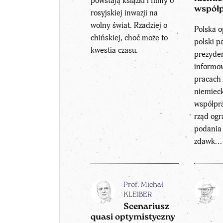
powstają książki i filmy o
współp
rosyjskiej inwazji na
wolny świat. Rzadziej o
Polska o
chińskiej, choć może to
polski p
kwestia czasu.
prezyden
informow
pracach
niemiec
współpra
rząd ogr
podania 
zdawk...
Prof. Michał
KLEIBER
Scenariusz
quasi optymistyczny