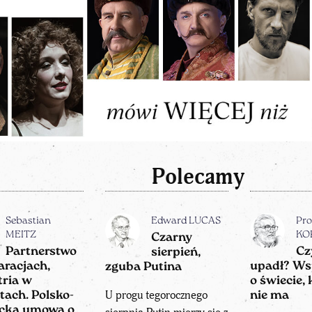
Polecamy
Sebastian
Edward LUCAS
Pro
MEITZ
KO
Czarny
Partnerstwo
Cz
sierpień,
aracjach,
upadł? Ws
zguba Putina
ria w
o świecie, 
U progu tegorocznego
tach. Polsko-
nie ma
ecka umowa o