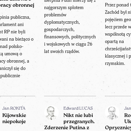
sierpnia Putin mierzy się z
Przez ponad t
racy obronnej
najgorszym splotem
Zachód był ni
problemów
pinia publiczna,
pojęciem geo
dyplomatycznych,
arlament ani
lecz przede 
gospodarczych,
t RP nie byli
wspólnotą cy
finansowych, politycznych
ani na bieżąco o
opartą na
i wojskowych w ciągu 26
 nad polsko-
chrześcijaństw
lat swoich rządów.
ką umową o
klasycznej i 
cy obronnej, a
rzymskim.
aniczył się do
publicznie
Jan ROKITA
Edward LUCAS
Ja
Kijowskie
Nikt nie lubi
Ro
niepokoje
przegranych.
Uk
Zderzenie Putina z
Oprycznicy