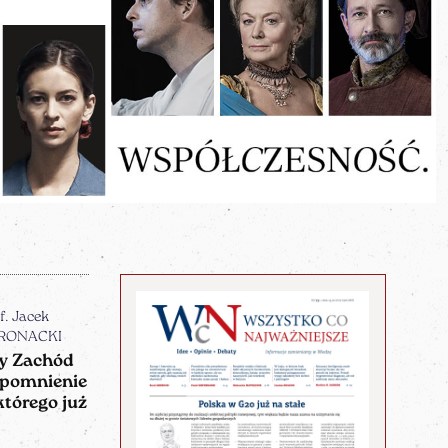
f. Jacek
RONACKI
y Zachód
pomnienie
którego już