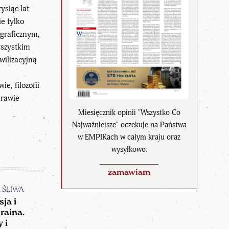
ysiąc lat
e tylko
graficznym,
wszystkim
wilizacyjną
ie, filozofii
prawie
Miesięcznik opinii "Wszystko Co
Najważniejsze" oczekuje na Państwa
w EMPIKach w całym kraju oraz
wysyłkowo.
zamawiam
n ŚLIWA
sja i
raina.
 i