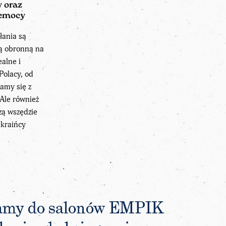
 oraz
zemocy
łania są
ją obronną na
ealne i
Polacy, od
amy się z
 Ale również
zą wszędzie
Ukraińcy
.