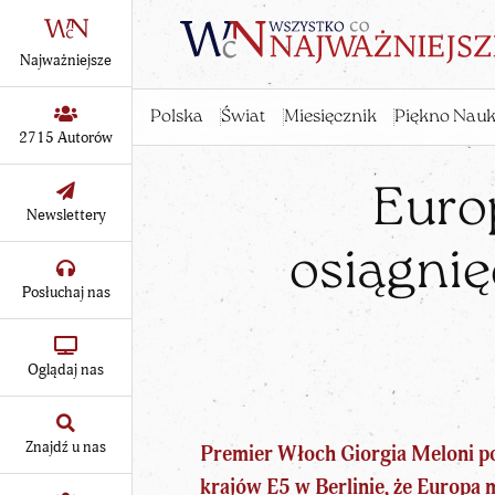
Najważniejsze
Polska
Świat
Miesięcznik
Piękno Nauk
2715 Autorów
Euro
Newslettery
osiągnię
Posłuchaj nas
Oglądaj nas
Znajdź u nas
Premier Włoch Giorgia Meloni
po
krajów E5 w Berlinie, że Europa