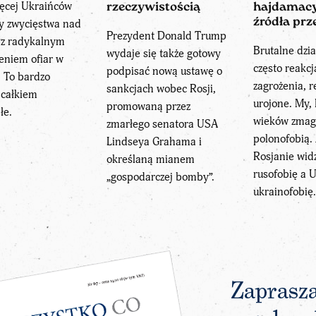
ięcej Ukraińców
rzeczywistością
hajdamacy
źródła pr
by zwycięstwa nad
Prezydent Donald Trump
z radykalnym
Brutalne dzia
wydaje się także gotowy
eniem ofiar w
często reakc
podpisać nową ustawę o
. To bardzo
zagrożenia, r
sankcjach wobec Rosji,
i całkiem
urojone. My, 
promowaną przez
łe.
wieków zmag
zmarłego senatora USA
polonofobią.
Lindseya Grahama i
Rosjanie wid
określaną mianem
rusofobię a 
„gospodarczej bomby”.
ukrainofobię