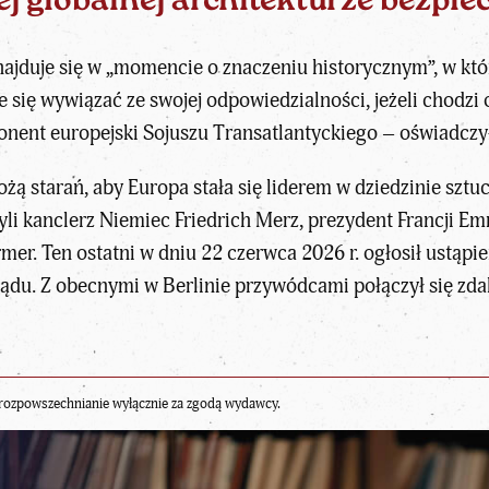
j globalnej architekturze bezpi
 znajduje się w „momencie o znaczeniu historycznym”, w kt
 się wywiązać ze swojej odpowiedzialności, jeżeli chodzi
nent europejski Sojuszu Transatlantyckiego –
oświadczy
żą starań, aby Europa stała się liderem w dziedzinie sztu
yli
kanclerz Niemiec Friedrich Merz
,
prezydent Francji E
rmer
. Ten ostatni w dniu 22 czerwca 2026 r.
ogłosił ustąpi
ządu. Z obecnymi w Berlinie przywódcami połączył się zd
rozpowszechnianie wyłącznie za zgodą wydawcy.