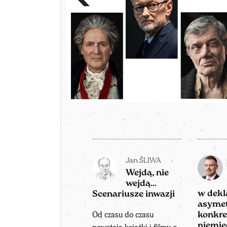
Jan ŚLIWA
Wejdą, nie
wejdą…
w dekl
Scenariusze inwazji
asymet
Od czasu do czasu
konkre
niemi