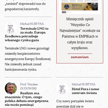
„taniości” doprowadzi nas do
gospodarczej katastrofy.
Miesięcznik opinii
Michał KURTYKA
"Wszystko Co
Terminale LNG to
Najważniejsze" oczekuje na
za mało. Europa
Państwa w EMPIKach w
Środkowa potrzebuje
własnego rynku gazu
całym kraju oraz
wysyłkowo.
Terminale LNG i nowe gazociągi
zmieniły bezpieczeństwo
zamawiam
energetyczne Europy Środkowej.
Nie zmieniły jednak zasad
funkcjonowania rynku.
Prof. Wacław
Michał KURTYKA
GUDOWSKI
Hotel Pera i nowe
centrum świata
Realizm ma
znaczenie. O tym, czego
Czy nowy porządek świata
polska debata energetyczna
nie może pominąć
powstaje dziś nie w