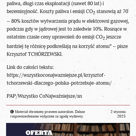
paliwa, długi czas eksploatacji (nawet 80 lat) i
bezemisyjność. Koszty paliwa i emisji CO
stanowią aż 70
2
– 80% kosztów wytwarzania prądu w elektrowni gazowej,
podczas gdy w jądrowej jest to zaledwie 10%. Rosnące w
ostatnim czasie ceny uprawnień do emisji CO
jeszcze
2
bardziej tę różnicę podkreślają na korzyść atomu” – pisze
Krzysztof TCHÓRZEWSKI.
Link do całości tekstu:
https://wszystkoconajwazniejsze.pl/krzysztof-
tchorzewski-dlaczego-polska-potrzebuje-atomu/
PAP/
Wszystko CoNajważniejsze
/sn
Materiał chroniony prawem autorskim. Dalsze
2 stycznia
rozpowszechnianie wyłącznie za zgodą wydawcy.
2025