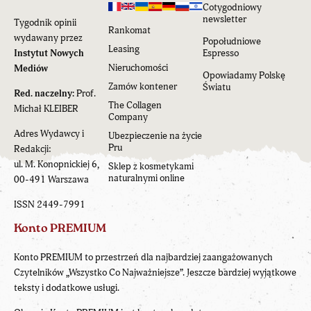
Cotygodniowy
newsletter
Tygodnik opinii
Rankomat
wydawany przez
Popołudniowe
Leasing
Instytut Nowych
Espresso
Nieruchomości
Mediów
Opowiadamy Polskę
Zamów kontener
Światu
Red. naczelny:
Prof.
The Collagen
Michał KLEIBER
Company
Adres Wydawcy i
Ubezpieczenie na życie
Pru
Redakcji:
ul. M. Konopnickiej 6,
Sklep z kosmetykami
naturalnymi online
00-491 Warszawa
ISSN 2449-7991
Konto PREMIUM
Konto PREMIUM to przestrzeń dla najbardziej zaangażowanych
Czytelników „Wszystko Co Najważniejsze”. Jeszcze bardziej wyjątkowe
teksty i dodatkowe usługi.