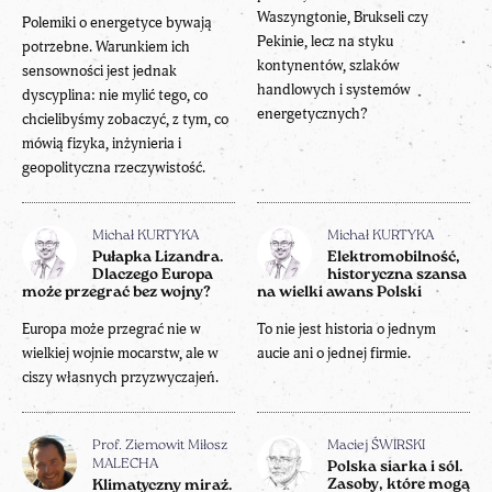
Waszyngtonie, Brukseli czy
Polemiki o energetyce bywają
Pekinie, lecz na styku
potrzebne. Warunkiem ich
kontynentów, szlaków
sensowności jest jednak
handlowych i systemów
dyscyplina: nie mylić tego, co
energetycznych?
chcielibyśmy zobaczyć, z tym, co
mówią fizyka, inżynieria i
geopolityczna rzeczywistość.
Michał KURTYKA
Michał KURTYKA
Pułapka Lizandra.
Elektromobilność,
Dlaczego Europa
historyczna szansa
może przegrać bez wojny?
na wielki awans Polski
Europa może przegrać nie w
To nie jest historia o jednym
wielkiej wojnie mocarstw, ale w
aucie ani o jednej firmie.
ciszy własnych przyzwyczajeń.
Prof. Ziemowit Miłosz
Maciej ŚWIRSKI
MALECHA
Polska siarka i sól.
Zasoby, które mogą
Klimatyczny miraż.