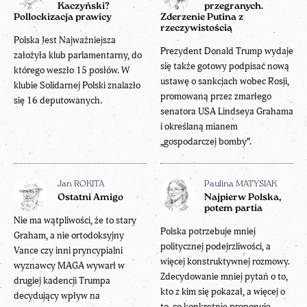
Kaczyński?
przegranych.
Pollockizacja prawicy
Zderzenie Putina z
rzeczywistością
Polska Jest Najważniejsza
Prezydent Donald Trump wydaje
założyła klub parlamentarny, do
się także gotowy podpisać nową
którego weszło 15 posłów. W
ustawę o sankcjach wobec Rosji,
klubie Solidarnej Polski znalazło
promowaną przez zmarłego
się 16 deputowanych.
senatora USA Lindseya Grahama
i określaną mianem
„gospodarczej bomby”.
Jan ROKITA
Paulina MATYSIAK
Ostatni Amigo
Najpierw Polska,
potem partia
Nie ma wątpliwości, że to stary
Polska potrzebuje mniej
Graham, a nie ortodoksyjny
politycznej podejrzliwości, a
Vance czy inni pryncypialni
więcej konstruktywnej rozmowy.
wyznawcy MAGA wywarł w
Zdecydowanie mniej pytań o to,
drugiej kadencji Trumpa
kto z kim się pokazał, a więcej o
decydujący wpływ na
to, co konkretnie proponuje.