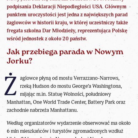
podpisania Deklaracji Niepodległości USA
. Głównym
punktem uroczystości jest jedna z największych parad
żaglowców w historii kraju, w której uczestniczy także
fregata szkolna Dar Młodzieży, reprezentująca Polskę
wśród jednostek z około 20 państw.
Jak przebiega parada w Nowym
Jorku?
Ż
aglowce płyną od mostu Verrazzano-Narrows,
rzeką Hudson do mostu George’a Washingtona,
mijając m.in. Statuę Wolności, południowy
Manhattan, One World Trade Center, Battery Park oraz
zachodnie nabrzeża Manhattanu.
Według organizatorów wydarzenie obserwować ma około
6 mln mieszkańców i turystów zgromadzonych wzdłuż