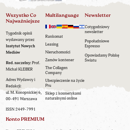
Wszystko Co
Multilanguage
Newsletter
Najważniejsze
Cotygodniowy
newsletter
Tygodnik opinii
Rankomat
wydawany przez
Popołudniowe
Leasing
Instytut Nowych
Espresso
Nieruchomości
Mediów
Opowiadamy Polskę
Zamów kontener
Światu
Red. naczelny:
Prof.
The Collagen
Michał KLEIBER
Company
Adres Wydawcy i
Ubezpieczenie na życie
Pru
Redakcji:
ul. M. Konopnickiej 6,
Sklep z kosmetykami
naturalnymi online
00-491 Warszawa
ISSN 2449-7991
Konto PREMIUM