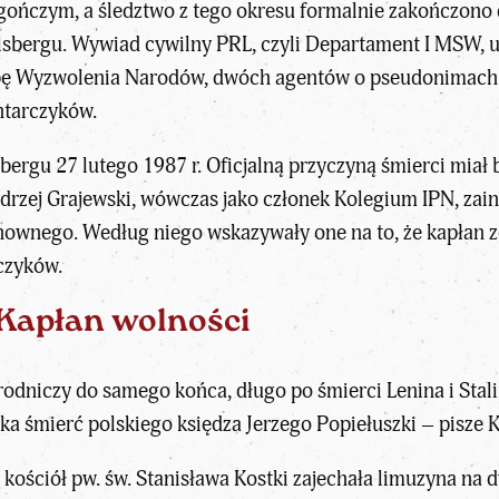
gończym, a śledztwo z tego okresu formalnie zakończono
bergu. Wywiad cywilny PRL, czyli Departament I MSW, umi
żbę Wyzwolenia Narodów, dwóch agentów o pseudonimach 
ntarczyków.
sbergu 27 lutego 1987 r. Oficjalną przyczyną śmierci miał
rzej Grajewski, wówczas jako członek Kolegium IPN, zaini
chownego. Według niego wskazywały one na to, że kapłan z
czyków.
 Kapłan wolności
odniczy do samego końca, długo po śmierci Lenina i Stal
ka śmierć polskiego księdza Jerzego Popiełuszki – pisze
K
 kościół pw. św. Stanisława Kostki zajechała limuzyna n