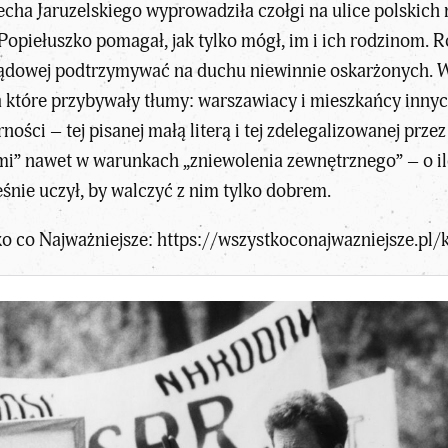
cha Jaruzelskiego wyprowadziła czołgi na ulice polskich mi
Popiełuszko pomagał, jak tylko mógł, im i ich rodzinom. 
 sądowej podtrzymywać na duchu niewinnie oskarżonych. W
 które przybywały tłumy: warszawiacy i mieszkańcy innyc
ności – tej pisanej małą literą i tej zdelegalizowanej pr
” nawet w warunkach „zniewolenia zewnętrznego” – o ile 
eśnie uczył, by walczyć z nim tylko dobrem.
o co Najważniejsze:
https://wszystkoconajwazniejsze.pl