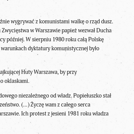
raźnie wygrywać z komunistami walkę o rząd dusz.
acu Zwycięstwa w Warszawie papież wezwał Ducha
ęcy później. W sierpniu 1980 roku całą Polskę
w warunkach dyktatury komunistycznej było
ajkującej Huty Warszawa, by przy
go oklaskami.
dowego niezależnego od władz. Popiełuszko stał
eczeństwo. (…) Życzę wam z całego serca
szawie. Ich protest z jesieni 1981 roku władza