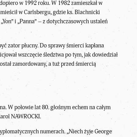
 dopiero w 1992 roku. W 1982 zamieszkał w
eścił w Carlsbergu, gdzie ks. Blachnicki
„Yon” i „Panna” – z dotychczasowych ustaleń
 być zator płucny. Do sprawy śmierci kapłana
cjował wszczęcie śledztwa po tym, jak dowiedział
ostał zamordowany, a tuż przed śmiercią
ina. W połowie lat 80. głośnym echem na całym
arol NAWROCKI
.
a dyplomatycznych numerach. „Niech żyje George