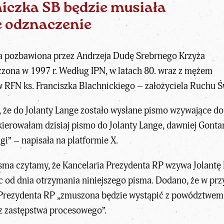
iczka SB będzie musiała
 odznaczenie
ała pozbawiona przez Andrzeja Dudę Srebrnego Krzyża
czona w 1997 r. Według IPN, w latach 80. wraz z mężem
 w RFN ks.
Franciszka Blachnickiego
– założyciela Ruchu Ś
że do Jolanty Lange zostało wysłane pismo wzywające do
ierowałam dzisiaj pismo do Jolanty Lange, dawniej Gontar
i” – napisała na platformie X.
ma czytamy, że Kancelaria Prezydenta RP wzywa Jolantę 
ząc od dnia otrzymania niniejszego pisma. Dodano, że w pr
Prezydenta RP „zmuszona będzie wystąpić z powództwem
z zastępstwa procesowego”.