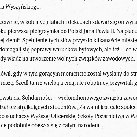
na Wyszyńskiego.
zeciwnie, w kolejnych latach i dekadach zdawał się on wy
oku pierwsza pielgrzymka do Polski Jana Pawła II. Na pl
j ziemi”. Spełnienie tych słów przyszło kilkanaście miesi
y domagali się poprawy warunków bytowych, ale też – co 
ody władz na utworzenie wolnych związków zawodowych.
ówił, gdy w tym gorącym momencie został wysłany do str
szę. Szedł tam z wielką tremą, ale robotnicy przywitali 
powstania Solidarności – wielomilionowego związku zawo
dzał też strajkujących studentów. „Za wami jest całe społ
o słuchaczy Wyższej Oficerskiej Szkoły Pożarnictwa w War
tce podobnie obeszła się z całym narodem.