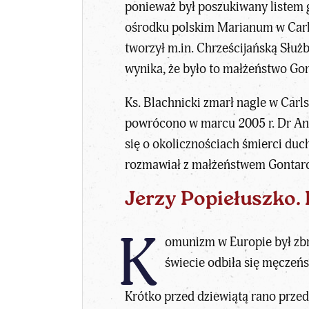
ponieważ był poszukiwany listem 
ośrodku polskim Marianum w Carls
tworzył m.in. Chrześcijańską Słu
wynika, że było to małżeństwo Go
Ks. Blachnicki zmarł nagle w Carl
powrócono w marcu 2005 r. Dr And
się o okolicznościach śmierci du
rozmawiał z małżeństwem Gontar
Jerzy Popiełuszko.
K
omunizm w Europie był zbr
świecie odbiła się męczeńs
Krótko przed dziewiątą rano przed