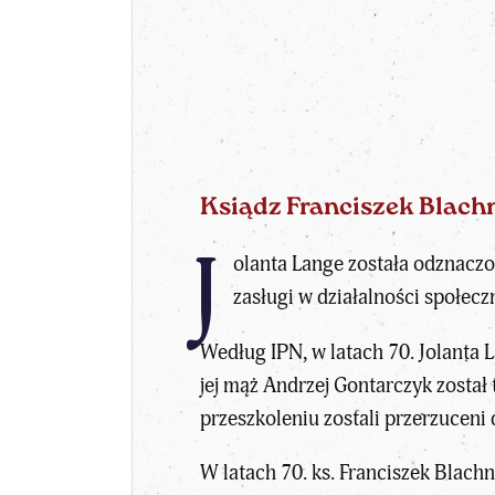
Ksiądz Franciszek Blachni
J
olanta Lange została odznacz
zasługi w działalności społeczn
Według IPN, w latach 70. Jolanta
jej mąż Andrzej Gontarczyk zost
przeszkoleniu zostali przerzuceni
W latach 70. ks.
Franciszek Blachn