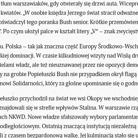
 tłum warszawiaków, gdy otwierały się drzwi auta. Wicep
ę kwiatów. „W osobie księdza Jerzego świat stracił odważn
oświadczył tego poranka Bush senior. Krótkie przemówi
. Po czym ułożył palce w kształt litery „V” – znak zwycięs
oku. Polska – tak jak znaczna część Europy Środkowo-Wsch
kiej dominacji. W czasie kilkudniowej wizyty nad Wisłą d
elami władz, ale też nieuznawanej przez nie opozycji de
ny na grobie Popiełuszki Bush nie przypadkiem okrył fla
wi Solidarności, który za głośne upominanie się o godno
łuszko przychodził na świat we wsi Okopy we wschodniej 
 znajdowali się w strefie wpływów Stalina. W warszawie rz
ach NKWD. Nowe władze sfałszowały wybory parlamentarne
dległościowym. Ostatnią znaczącą instytucją niezależną 
li z czasem bezpardonową walkę. Jej kulminacją stało się