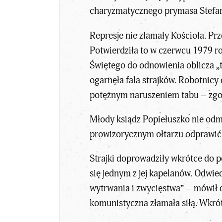
charyzmatycznego prymasa Stefa
Represje nie złamały Kościoła. Pr
Potwierdziła to w czerwcu 1979 r
Świętego do odnowienia oblicza „te
ogarnęła fala strajków. Robotnic
potężnym naruszeniem tabu – zg
Młody ksiądz Popiełuszko nie odm
prowizorycznym ołtarzu odprawić m
Strajki doprowadziły wkrótce do 
się jednym z jej kapelanów. Odwie
wytrwania i zwycięstwa” – mówił d
komunistyczna złamała siłą. Wkró