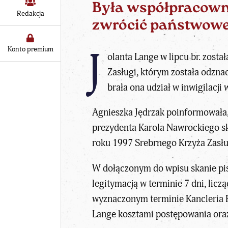
Była współpracown
Redakcja
zwrócić państwowe
J
Konto premium
olanta Lange w lipcu br. zost
Zasługi, którym została odzna
brała ona udział w inwigilacji
Agnieszka
Jędrzak
poinformowała, 
prezydenta Karola Nawrockiego sk
roku 1997 Srebrnego Krzyża Zasług
W dołączonym do wpisu skanie pis
legitymacją w terminie 7 dni, lic
wyznaczonym terminie Kancleria 
Lange kosztami postępowania ora