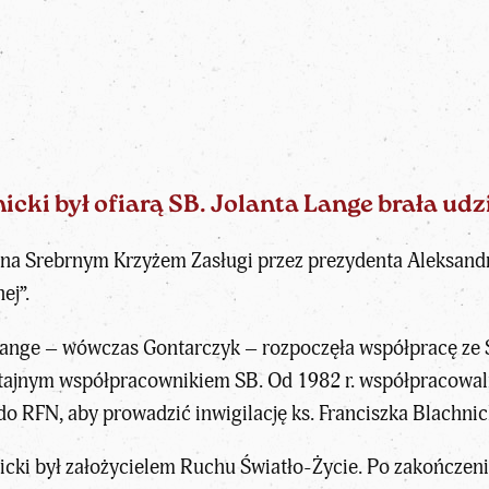
cki był ofiarą SB. Jolanta Lange brała udzi
ona Srebrnym Krzyżem Zasługi przez prezydenta Aleksand
ej”.
 Lange – wówczas Gontarczyk – rozpoczęła współpracę ze 
ał tajnym współpracownikiem SB. Od 1982 r. współpracow
 do RFN, aby prowadzić inwigilację ks.
Franciszka Blachni
icki
był założycielem Ruchu Światło-Życie. Po zakończeni