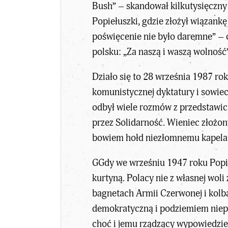
Bush” – skandował kilkutysięczny
Popiełuszki, gdzie złożył wiązank
poświęcenie nie było daremne” – 
polsku: „Za naszą i waszą wolność”
Działo się to 28 września 1987 r
komunistycznej dyktatury i sowiec
odbył wiele rozmów z przedstawici
przez Solidarność. Wieniec złożo
bowiem hołd niezłomnemu kapelano
GGdy we wrześniu 1947 roku Popie
kurtyną. Polacy nie z własnej woli
bagnetach Armii Czerwonej i kolb
demokratyczną i podziemiem niepo
choć i jemu rządzący wypowiedzie