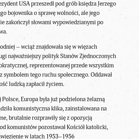
rezydent USA przeszedł pod grób księdza Jerzego
ego bojownika o sprawę wolności, ale jego
enie zakończył słowami wypowiedzianymi po
twa.
odniej – wciąż znajdowała się w więzach
rugi najważniejszy polityk Stanów Zjednoczonych
mokratycznej, reprezentowanej przede wszystkim
gą z symbolem tego ruchu społecznego. Oddawał
ść ludzką zapłacił życiem.
Polsce, Europa była już podzielona żelazną
ądziła komunistyczna klika, zainstalowana na
, brutalnie rozprawiły się z opozycją
od komunistów pozostawał Kościół katolicki,
 uwięzienie w latach 1953–1956