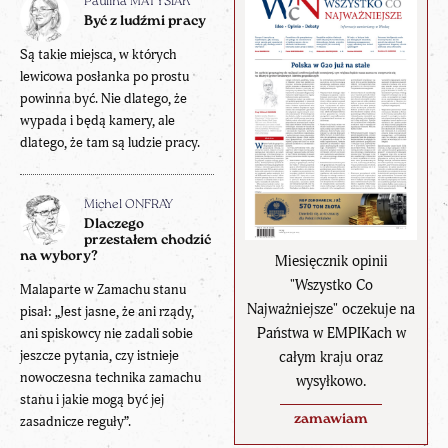
Paulina MATYSIAK
Być z ludźmi pracy
Są takie miejsca, w których
lewicowa posłanka po prostu
powinna być. Nie dlatego, że
wypada i będą kamery, ale
dlatego, że tam są ludzie pracy.
Michel ONFRAY
Dlaczego
przestałem chodzić
na wybory?
Miesięcznik opinii
"Wszystko Co
Malaparte w Zamachu stanu
Najważniejsze" oczekuje na
pisał: „Jest jasne, że ani rządy,
Państwa w EMPIKach w
ani spiskowcy nie zadali sobie
jeszcze pytania, czy istnieje
całym kraju oraz
nowoczesna technika zamachu
wysyłkowo.
stanu i jakie mogą być jej
zamawiam
zasadnicze reguły”.