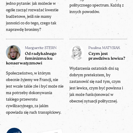
jedno pytanie: jak możecie w
politycznego spectrum. Każdą z
ogóle zacząć rozważać kwestie
innych powodów.
budżetowe, jeśli nie mamy
jasności co do tego, czego tak
naprawdę bronimy?
Marguerite STERN
Paulina MATYSIAK
Od radykalnego
Czym jest
feminizmu ku
prawdziwa lewica?
konserwatyzmowi
Wydarzenia ostatnich dni są
Społeczeństwo, w którym
dobrym pretekstem, by
obecnie żyjemy we Francji, nie
zastanowić się nad tym, czym
jest wcale takie złe i być może nie
jest lewica, czym być powinna i
ma potrzeby dokonywania
jak może funkcjonować w
takiego przewrotu
obecnej sytuacji politycznej.
cywilizacyjnego, za jakim
opowiada się ruch transpłciowy.