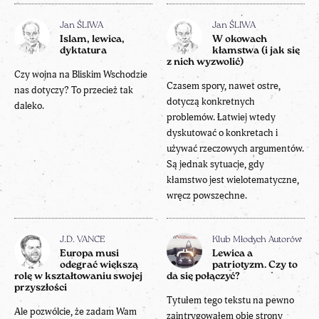
Jan ŚLIWA
Jan ŚLIWA
Islam, lewica,
W okowach
dyktatura
kłamstwa (i jak się
z nich wyzwolić)
Czy wojna na Bliskim Wschodzie
Czasem spory, nawet ostre,
nas dotyczy? To przecież tak
dotyczą konkretnych
daleko.
problemów. Łatwiej wtedy
dyskutować o konkretach i
używać rzeczowych argumentów.
Są jednak sytuacje, gdy
kłamstwo jest wielotematyczne,
wręcz powszechne.
J.D. VANCE
Klub Młodych Autorów
Europa musi
Lewica a
odegrać większą
patriotyzm. Czy to
rolę w kształtowaniu swojej
da się połączyć?
przyszłości
Tytułem tego tekstu na pewno
Ale pozwólcie, że zadam Wam
zaintrygowałem obie strony