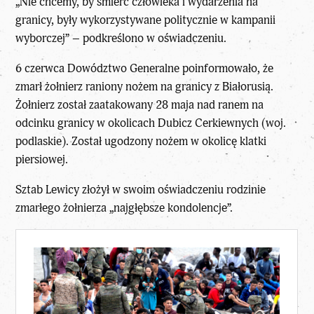
„Nie chcemy, by śmierć człowieka i wydarzenia na
granicy, były wykorzystywane politycznie w kampanii
wyborczej” – podkreślono w oświadczeniu.
6 czerwca Dowództwo Generalne poinformowało, że
zmarł żołnierz raniony nożem na granicy z Białorusią.
Żołnierz został zaatakowany 28 maja nad ranem na
odcinku granicy w okolicach Dubicz Cerkiewnych (woj.
podlaskie). Został ugodzony nożem w okolicę klatki
piersiowej.
Sztab Lewicy złożył w swoim oświadczeniu rodzinie
zmarłego żołnierza „najgłębsze kondolencje”.