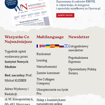
Wszystko Co
Multilanguage
Newsletter
Najważniejsze
Cotygodniowy
newsletter
Tygodnik opinii
Rankomat
wydawany przez
Popołudniowe
Leasing
Instytut Nowych
Espresso
Nieruchomości
Mediów
Opowiadamy Polskę
Zamów kontener
Światu
Red. naczelny:
Prof.
The Collagen
Michał KLEIBER
Company
Adres Wydawcy i
Ubezpieczenie na życie
Pru
Redakcji:
ul. M. Konopnickiej 6,
Sklep z kosmetykami
naturalnymi online
00-491 Warszawa