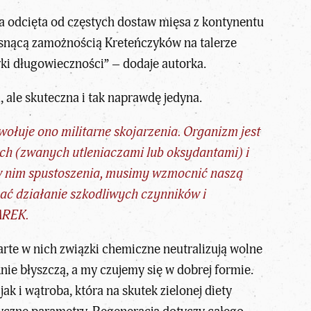
ła odcięta od częstych dostaw mięsa z kontynentu
rosnącą zamożnością Kreteńczyków na talerze
yki długowieczności” – dodaje autorka.
, ale skuteczna i tak naprawdę jedyna.
ołuje ono militarne skojarzenia. Organizm jest
ch (zwanych utleniaczami lub oksydantami) i
 w nim spustoszenia, musimy wzmocnić naszą
ać działanie szkodliwych czynników i
AREK.
arte w nich związki chemiczne neutralizują wolne
knie błyszczą, a my czujemy się w dobrej formie.
ak i wątroba, która na skutek zielonej diety