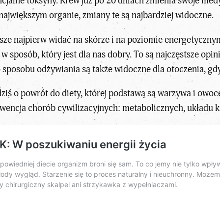
ncjalne toksyny. Krew już po 20 dniach zmienia swoje me
największym organie, zmiany te są najbardziej widoczne.
wsze najpierw widać na skórze i na poziomie energetyczn
posób, który jest dla nas dobry. To są najczęstsze opinie
 sposobu odżywiania są także widoczne dla otoczenia, gdy
ziś o powrót do diety, której podstawą są warzywa i owoce
ewencja chorób cywilizacyjnych: metabolicznych, układu 