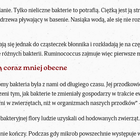
nie. Tylko nieliczne bakterie to potrafią. Ciężką jest ją 
 drzewa pływający w basenie. Nasiąka wodą, ale się nie ro
 się jednak do cząsteczek błonnika i rozkładają je na czę
 różnych bakterii. Ruminococcus zajmuje więc pierwsze mi
ą coraz mniej obecne
omy bakteria była z nami od długiego czasu. Jej przodkow
eni tym, jak bakterie te zmieniały gospodarzy w trakcie e
mi w zwierzętach, niż w organizmach naszych przodków” – 
akteryjnej flory ludzie uzyskali od hodowanych zwierząt.
tym nie kończy. Podczas gdy mikrob powszechnie występuje