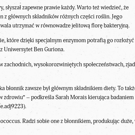
wy, słyszał zapewne prawie każdy. Warto też wiedzieć, że
en z głównych składników różnych części roślin. Jego
ala utrzymać w równowadze jelitową florę bakteryjną.
rie, które dzięki specjalnym enzymom potrafią go rozłożyć
z Uniwersytet Ben Guriona.
w zachodnich, wysokorozwiniętych społeczeństwach, zjadaj
ka błonnik zawsze był głównym składnikiem diety. To tak
ą w zdrowiu” – podkreśla Sarah Morais kierująca badani
ce.adj9223
).
nococcus. Radzi sobie one z błonnikiem, produkując duże