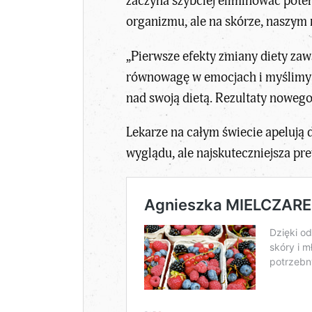
zaczyna szybciej eliminować pote
organizmu, ale na skórze, naszym 
„Pierwsze efekty zmiany diety za
równowagę w emocjach i myślimy w s
nad swoją dietą. Rezultaty nowego
Lekarze na całym świecie apelują d
wyglądu, ale najskuteczniejsza pr