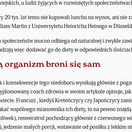
iejskich, u ludzi żyjących w rozwiniętych społeczeństwach
y 20 tys. lat temu nie kupowali lunchu na wynos, ani nie 
iam Martin z Uniwersytetu Heinricha Heinego w Düsseldo
h społeczeństw mocno odbiega od naturalnej i zwykle zaw
adzają więc dodawać go do diety w odpowiednich ilościac
ą organizm broni się sam
ak i konsekwencje tego niedoboru wynikają głównie z pog
lomowany coach zdrowia w swoim artykule opisuje, jak au
wiecie. Francuzi , kiedyś Kreteńczycy czy Japończycy zami
kać wspólnego mianownika ich diety, to na pewno znajdą s
 oliwek), resweratrol pochodzący głównie z czerwonego wina
 jedzenie małych porcji, wstawanie od posiłku z lekkim n