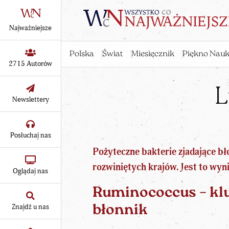
Najważniejsze
Polska
Świat
Miesięcznik
Piękno Nauk
2715 Autorów
L
Newslettery
Posłuchaj nas
Pożyteczne bakterie zjadające bł
rozwiniętych krajów. Jest to wyni
Oglądaj nas
Ruminococcus – kl
Znajdź u nas
błonnik