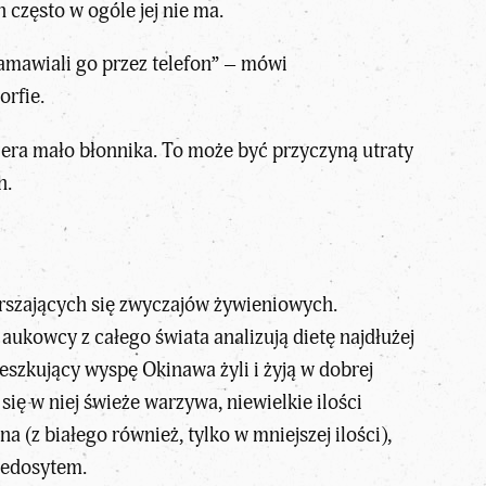
 często w ogóle jej nie ma.
zamawiali go przez telefon” – mówi
rfie.
iera mało błonnika. To może być przyczyną utraty
h.
arszających się zwyczajów żywieniowych.
kowcy z całego świata analizują dietę najdłużej
eszkujący wyspę Okinawa żyli i żyją w dobrej
ię w niej świeże warzywa, niewielkie ilości
 (z białego również, tylko w mniejszej ilości),
iedosytem.