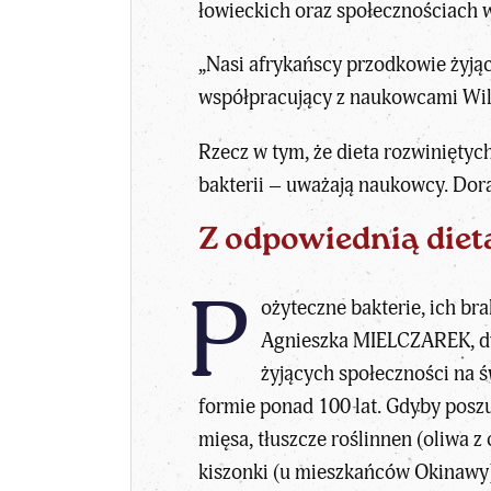
łowieckich oraz społecznościach w
„Nasi afrykańscy przodkowie żyjąc
współpracujący z naukowcami Will
Rzecz w tym, że dieta rozwiniętyc
bakterii – uważają naukowcy. Dor
Z odpowiednią diet
P
ożyteczne bakterie, ich br
Agnieszka MIELCZAREK, dyp
żyjących społeczności na ś
formie ponad 100 lat. Gdyby poszu
mięsa, tłuszcze roślinnen (oliwa z
kiszonki (u mieszkańców Okinawy),