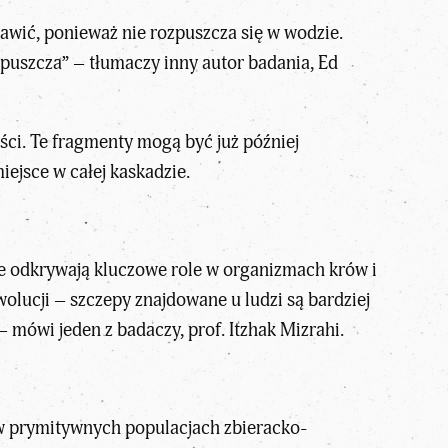
strawić, ponieważ nie rozpuszcza się w wodzie.
zpuszcza” – tłumaczy inny autor badania, Ed
ści. Te fragmenty mogą być już później
ejsce w całej kaskadzie.
ie odkrywają kluczowe role w organizmach krów i
wolucji – szczepy znajdowane u ludzi są bardziej
mówi jeden z badaczy, prof. Itzhak Mizrahi.
 w prymitywnych populacjach zbieracko-