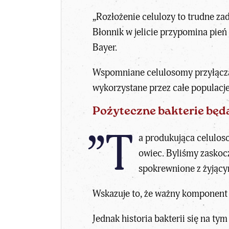
„Rozłożenie celulozy to trudne zada
Błonnik w jelicie przypomina pień
Bayer.
Wspomniane celulosomy przyłączają
wykorzystane przez całe populacje
Pożyteczne bakterie będ
”T
a produkująca celulos
owiec. Byliśmy zaskocz
spokrewnione z żyjący
Wskazuje to, że ważny komponent b
Jednak historia bakterii się na 