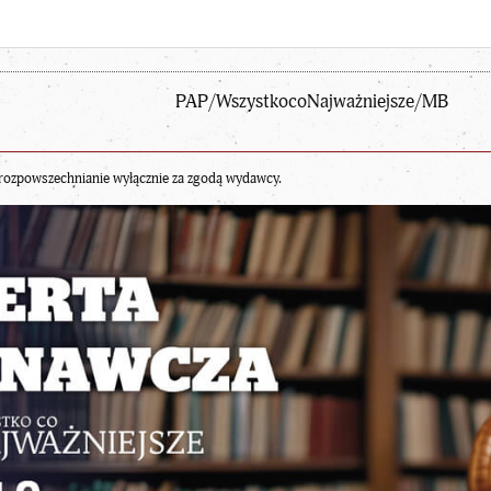
PAP/WszystkocoNajważniejsze/MB
rozpowszechnianie wyłącznie za zgodą wydawcy.