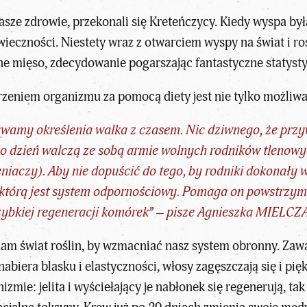
sze zdrowie, przekonali się Kreteńczycy. Kiedy wyspa by
owieczności. Niestety wraz z otwarciem wyspy na świat i 
pne mięso, zdecydowanie pogarszając fantastyczne statyst
tarzeniem organizmu za pomocą diety jest nie tylko możliwa
wamy określenia walka z czasem. Nic dziwnego, że przyw
o dzień walczą ze sobą armie wolnych rodników tlenowy
niaczy). Aby nie dopuścić do tego, by rodniki dokonały
 którą jest system odpornościowy. Pomaga on powstrzym
ybkiej regeneracji komórek” – pisze Agnieszka MIELCZ
nam świat roślin, by wzmacniać nasz system obronny. Zaw
nabiera blasku i elastyczności, włosy zagęszczają się i pię
ie: jelita i wyściełający je nabłonek się regenerują, tak j