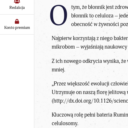
O
tym, że błonnik jest zdro
Redakcja
błonnik to celuloza – jed
obecność w żywności pozw
Konto premium
Najpierw korzystają z niego bakte
mikrobom – wyjaśniają naukowcy 
Z ich nowego odkrycia wynika, że 
mniej.
„Przez większość ewolucji człowie
Utrzymuje on naszą florę jelitow
(
http://dx.doi.org/10.1126/scien
Kluczową rolę pełni bateria Rumi
celulosomy.