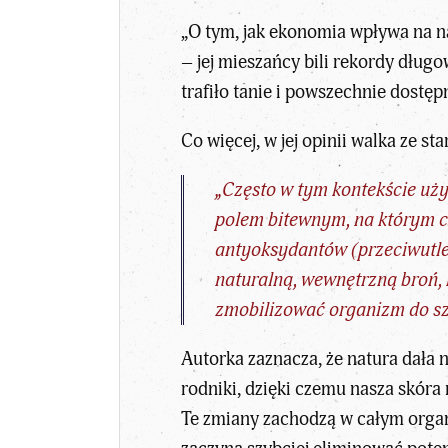
„O tym, jak ekonomia wpływa na na
– jej mieszańcy bili rekordy dług
trafiło tanie i powszechnie dostę
Co więcej, w jej opinii walka ze s
„Często w tym kontekście uży
polem bitewnym, na którym c
antyoksydantów (przeciwutle
naturalną, wewnętrzną broń,
zmobilizować organizm do sz
Autorka zaznacza, że natura dała 
rodniki, dzięki czemu nasza skóra 
Te zmiany zachodzą w całym organizm