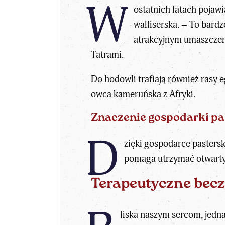
W
ostatnich latach pojaw
walliserska. – To bard
atrakcyjnym umaszczeni
Tatrami.
Do hodowli trafiają również rasy 
owca kameruńska z Afryki.
Znaczenie gospodarki pa
D
zięki gospodarce pastersk
pomaga utrzymać otwarty k
Terapeutyczne becz
liska naszym sercom, jedna 