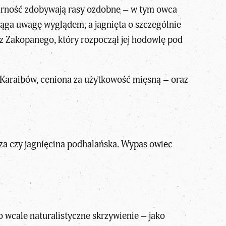
ularność zdobywają rasy ozdobne – w tym owca
iąga uwagę wyglądem, a jagnięta o szczególnie
z Zakopanego, który rozpoczął jej hodowlę pod
z Karaibów, ceniona za użytkowość mięsną – oraz
ndza czy jagnięcina podhalańska. Wypas owiec
to wcale naturalistyczne skrzywienie – jako