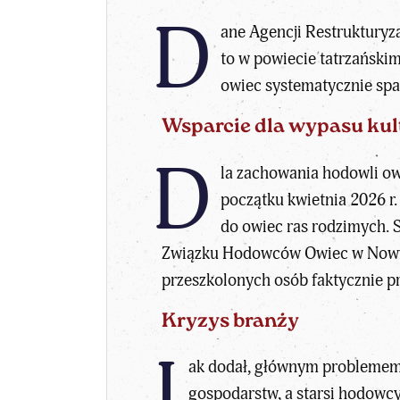
D
ane Agencji Restrukturyza
to w powiecie tatrzańskim
owiec systematycznie spada
Wsparcie dla wypasu ku
D
la zachowania hodowli ow
początku kwietnia 2026 r.
do owiec ras rodzimych. 
Związku Hodowców Owiec w Nowym T
przeszkolonych osób faktycznie p
Kryzys branży
J
ak dodał, głównym problemem j
gospodarstw, a starsi hodowc