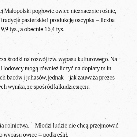
łej Małopolski pogłowie owiec nieznacznie rośnie,
radycje pasterskie i produkcję oscypka – liczba
,9 tys., a obecnie 16,4 tys.
a środki na rozwój tzw. wypasu kulturowego. Na
ł. Hodowcy mogą również liczyć na dopłaty m.in.
ch baców i juhasów, jednak – jak zauważa prezes
h wynika, że spośród kilkudziesięciu
a rolnictwa. – Młodzi ludzie nie chcą przejmować
o wypasu owiec – podkreślił.