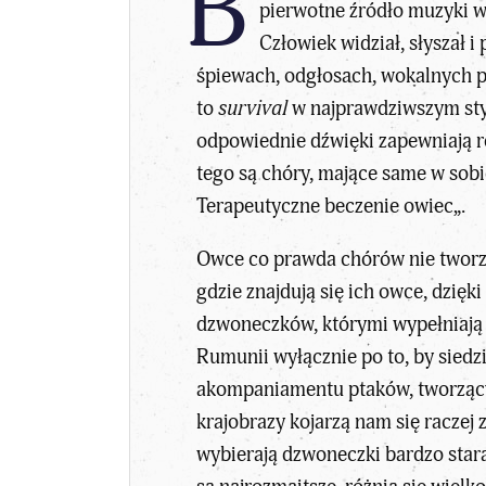
B
pierwotne źródło muzyki ws
Człowiek widział, słyszał 
śpiewach, odgłosach, wokalnych po
to
survival
w najprawdziwszym styl
odpowiednie dźwięki zapewniają r
tego są chóry, mające same w sobi
Terapeutyczne beczenie owiec
„.
Owce co prawda chórów nie tworzą, 
gdzie znajdują się ich owce, dzi
dzwoneczków, którymi wypełniają s
Rumunii wyłącznie po to, by siedz
akompaniamentu ptaków, tworzących 
krajobrazy kojarzą nam się raczej
wybierają dzwoneczki bardzo staran