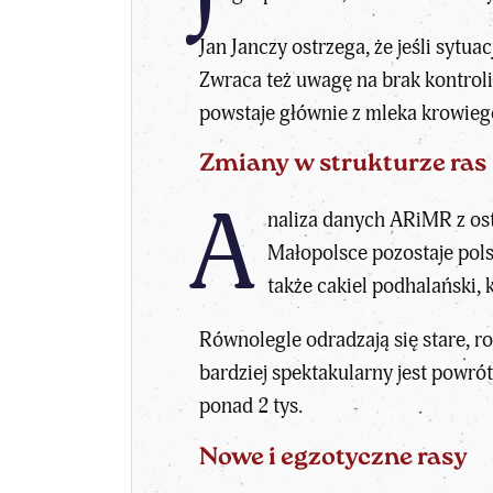
Jan Janczy ostrzega, że jeśli syt
Zwraca też uwagę na brak kontroli
powstaje głównie z mleka krowieg
Zmiany w strukturze ras
A
naliza danych ARiMR z osta
Małopolsce pozostaje pols
także cakiel podhalański, 
Równolegle odradzają się stare, r
bardziej spektakularny jest powrót
ponad 2 tys.
Nowe i egzotyczne rasy