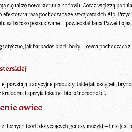
iają się także nowe kierunki hodowli. Coraz większą pop
zo efektowna rasa pochodząca ze szwajcarskich Alp. Przyc
u są bardzo poszukiwane – powiedział baca Paweł Łojas 
egzotyczne, jak barbados black belly – owca pochodząca 
sterskiej
iej powstają tradycyjne produkty, takie jak oscypek, bry
rajobraz i sprzyja lokalnej bioróżnorodności.
enie owiec
z licznych teorii dotyczących genezy muzyki – i nie jest 