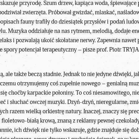
kazuje przyrodę. Szum drzew, kapiąca woda, śpiewające pt
i podziwiał zwierzęta. Próbował gwizdać, mlaskać, naślado
pisach fauny trafiły do dziesiątek przysłów i podań ludo
u. Muzyka oddziałuje na nas rytmem, melodią, dodaje ener
elaks i pozwalają ukoić skołatane nerwy. Zapewnia nawet
e spory potencjał terapeutyczny – pisze
prof. Piotr TRY
ale także beczą stadnie. Jednak to nie jedyne dźwięki, ja
ęki czemu otrzymujemy coś zupełnie nowego – genialną mu
ię choćby karpackie połoniny. To coś niesamowitego, niem
ieć i słuchać owczej muzyki. Dzyń-dzyń, nieregularne, zm
razem wielką orkiestrę natury. Inaczej, znaczy się precyz
 z fioletowo-białą krową, znaną z reklamy pewnej czekola
nie, ich dźwięk nie tylko wskazuje, gdzie znajduje się dob