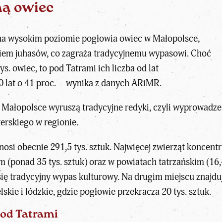
ną owiec
na wysokim poziomie pogłowia owiec w Małopolsce,
kiem juhasów, co zagraża tradycyjnemu wypasowi. Choć
tys. owiec, to pod Tatrami ich liczba od lat
0 lat o 41 proc. – wynika z danych ARiMR.
w Małopolsce wyruszą tradycyjne redyki, czyli wyprowadz
erskiego w regionie.
osi obecnie 291,5 tys. sztuk. Najwięcej zwierząt koncentr
(ponad 35 tys. sztuk) oraz w powiatach tatrzańskim (16,4
 się tradycyjny wypas kulturowy. Na drugim miejscu znajduj
kie i łódzkie, gdzie pogłowie przekracza 20 tys. sztuk.
pod Tatrami