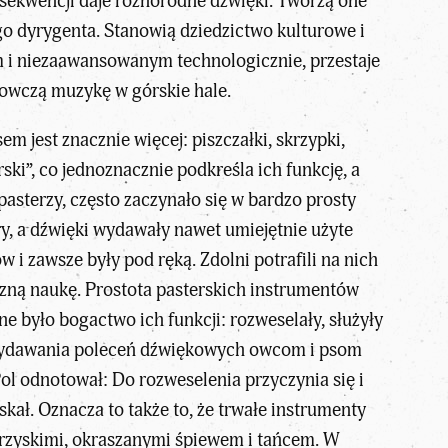
onsekwencji daje różnorodne dźwięki. Tworzą one
go dyrygenta. Stanowią dziedzictwo kulturowe i
m i niezaawansowanym technologicznie, przestaje
 owczą muzykę w górskie hale.
 jest znacznie więcej: piszczałki, skrzypki,
ski”, co jednoznacznie podkreśla ich funkcję, a
asterzy, często zaczynało się w bardzo prosty
ory, a dźwięki wydawały nawet umiejętnie użyte
w i zawsze były pod ręką. Zdolni potrafili na nich
zną naukę. Prostota pasterskich instrumentów
 było bogactwo ich funkcji: rozweselały, służyły
, wydawania poleceń dźwiękowych owcom i psom
ol odnotował: Do rozweselenia przyczynia się i
kał. Oznacza to także to, że trwałe instrumenty
arzyskimi, okraszanymi śpiewem i tańcem. W