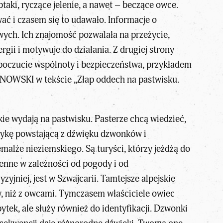
aki, ryczące jelenie, a nawet – beczące owce.
wać i czasem się to udawało. Informacje o
wych. Ich znajomość pozwalała na przeżycie,
gii i motywuje do działania. Z drugiej strony
 poczucie wspólnoty i bezpieczeństwa, przykładem
JANOWSKI
w tekście „
Złap oddech na pastwisku.
kie wydają na pastwisku. Pasterze chcą wiedzieć,
zykę powstającą z dźwięku dzwonków i
alże nieziemskiego. Są turyści, którzy jeżdżą do
ienne w zależności od pogody i od
yjniej, jest w Szwajcarii. Tamtejsze alpejskie
dy, niż z owcami. Tymczasem właściciele owiec
ytek, ale służy również do identyfikacji. Dzwonki