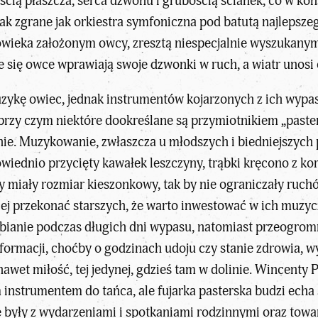
kością płaszcza, serca dzwonu i grubością ścianek, co w k
tak zgrane jak orkiestra symfoniczna pod batutą najlepsze
owieka założonym owcy, zresztą niespecjalnie wyszukany
e się owce wprawiają swoje dzwonki w ruch, a wiatr unosi
kę owiec, jednak instrumentów kojarzonych z ich wypasem
, przy czym niektóre dookreślane są przymiotnikiem „paster
e. Muzykowanie, zwłaszcza u młodszych i biedniejszych p
owiednio przycięty
kawałek leszczyny
, trąbki kręcono z k
ty miały rozmiar kieszonkowy, tak by nie ograniczały ruchó
j przekonać starszych, że warto inwestować w ich muzyc
ianie podczas długich dni wypasu, natomiast przeogromne
nformacji, choćby o godzinach udoju czy stanie zdrowia
wet miłość, tej jedynej, gdzieś tam w dolinie. Wincenty P
instrumentem do tańca, ale fujarka pasterska budzi echa s
ne były z wydarzeniami i spotkaniami rodzinnymi oraz tow