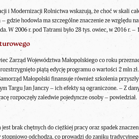
cji i Modernizacji Rolnictwa wskazują, że choć w skali ca
 – gdzie hodowla ma szczególne znaczenie ze względu na t
. W 2006 r. pod Tatrami było 28 tys. owiec, w 2016 r. – 19
lturowego
iec Zarząd Województwa Małopolskiego co roku przeznacz
 rozstrzygnięto piątą edycję programu o wartości 2 mln z
Samorząd Małopolski finansuje również szkolenia przyszły
argu Jan Janczy – ich efekty są ograniczone. – Z danyc
racę rozpoczęły zaledwie pojedyncze osoby – powiedział.
est brak chętnych do ciężkiej pracy oraz spadek znaczeni
y stopniowo odchodzą, co prowadzi do zaniku tradycyjneg