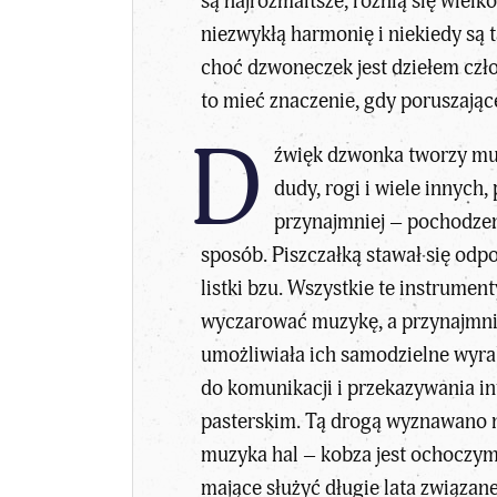
są najrozmaitsze, różnią się wiel
niezwykłą harmonię i niekiedy są 
choć dzwoneczek jest dziełem czł
to mieć znaczenie, gdy poruszając
D
źwięk dzwonka tworzy muzy
dudy, rogi i wiele innych
przynajmniej – pochodzeni
sposób. Piszczałką stawał się odp
listki bzu. Wszystkie te instrumen
wyczarować muzykę, a przynajmnie
umożliwiała ich samodzielne wyrab
do komunikacji i przekazywania i
pasterskim. Tą drogą wyznawano na
muzyka hal – kobza jest ochoczym 
mające służyć długie lata związa