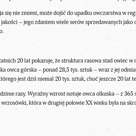
uacja się nie zmieni, może dojść do upadku owczarstwa w re
 jakości – jego zdaniem wiele serów sprzedawanych jako o
o.
tnich 20 lat pokazuje, że struktura rasowa stad owiec w r
ka owca górska – ponad 28,5 tys. sztuk – wraz z jej odmia
którego jest dziś niemal 20 tys. sztuk, choć jeszcze 20 lat
odzime rasy. Wyraźny wzrost notuje owca olkuska – z 365 
 wrzosówki, która w drugiej połowie XX wieku była na skra