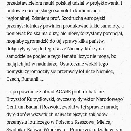
przedstawicielom nauki polskiej udział w projektowaniu i
budowie europejskiego samolotu komunikacji
regionalnej. Zdaniem prof. Szodrucha europejski
przemysł lotniczy powinien produkować takie samoloty, a
ponieważ Polska ma duży, ale niewykorzystany potencjał,
mogłaby zgromadzić do tej sprawy kilka państw,
dołączyłyby się do tego także Niemcy, którzy na
samodzielne podjęcie tego tematu liczyć nie mogą, bo
mają ich już w nadmiarze. Ostatecznie wokół tego
pomysłu zgromadziły się przemysły lotnicze Niemiec,
Czech, Rumunii i…
…i po powrocie z obrad ACARE prof. dr hab. inż.
Krzysztof Kurzydłowski, ówczesny dyrektor Narodowego
Centrum Badań i Rozwoju, zwołał w tej sprawie naradę
dyrektorów wszystkich najważniejszych zakładów
przemysłu lotniczego w Polsce: z Rzeszowa, Mielca,
Świdnika, Kalisza, Wrocławia… Propozycja udziału w tym