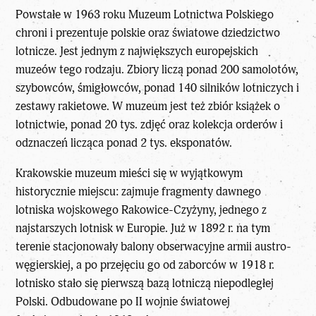
Powstałe w 1963 roku Muzeum Lotnictwa Polskiego
chroni i prezentuje polskie oraz światowe dziedzictwo
lotnicze. Jest jednym z największych europejskich
muzeów tego rodzaju. Zbiory liczą ponad 200 samolotów,
szybowców, śmigłowców, ponad 140 silników lotniczych i
zestawy rakietowe. W muzeum jest też zbiór książek o
lotnictwie, ponad 20 tys. zdjęć oraz kolekcja orderów i
odznaczeń licząca ponad 2 tys. eksponatów.
Krakowskie muzeum mieści się w wyjątkowym
historycznie miejscu: zajmuje fragmenty dawnego
lotniska wojskowego Rakowice-Czyżyny, jednego z
najstarszych lotnisk w Europie. Już w 1892 r. na tym
terenie stacjonowały balony obserwacyjne armii austro-
węgierskiej, a po przejęciu go od zaborców w 1918 r.
lotnisko stało się pierwszą bazą lotniczą niepodległej
Polski. Odbudowane po II wojnie światowej