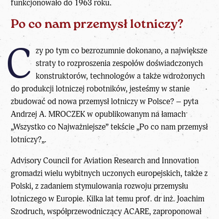
funkcjonowało do 1963 roku.
Po co nam przemysł lotniczy?
C
zy po tym co bezrozumnie dokonano, a największe
straty to rozproszenia zespołów doświadczonych
konstruktorów, technologów a także wdrożonych
do produkcji lotniczej robotników, jesteśmy w stanie
zbudować od nowa przemysł lotniczy w Polsce? – pyta
Andrzej A. MROCZEK
w opublikowanym na łamach
„
Wszystko co Najważniejsze
” tekście „
Po co nam przemysł
lotniczy?
„.
Advisory Council for Aviation Research and Innovation
gromadzi wielu wybitnych uczonych europejskich, także z
Polski, z zadaniem stymulowania rozwoju przemysłu
lotniczego w Europie. Kilka lat temu prof. dr inż. Joachim
Szodruch, współprzewodniczący ACARE, zaproponował