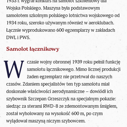
1933 r. wygrał konkurs na samolot szkoleniowy dla
Wojska Polskiego. Maszyna była podstawowym
samolotem szkolnym polskiego lotnictwa wojskowego od
1934 roku, szeroko używanym również w aeroklubach.
Łącznie wyprodukowano 600 egzemplarzy w zakładach
DWL i PWS.
Samolot łącznikowy
W
czasie wojny obronnej 1939 roku pełnił funkcję
samolotu łącznikowego. Mimo licznej produkcji
żaden egzemplarz nie przetrwał do naszych
czasów. Zdaniem specjalistów ten typ samolotu miał
doskonałe właściwości aerodynamiczne – dowiódł ich
szybownik Szczepan Grzeszczyk na specjalnym pokazie:
siedząc za sterami RWD-8 ze zdemontowanym śmigłem,
został wyholowany na wysokość 600 m, po czym
wylądował maszyną niczym szybowcem.