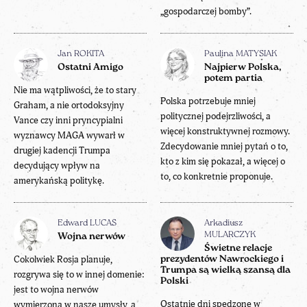
„gospodarczej bomby”.
Jan ROKITA
Paulina MATYSIAK
Ostatni Amigo
Najpierw Polska,
potem partia
Nie ma wątpliwości, że to stary
Polska potrzebuje mniej
Graham, a nie ortodoksyjny
politycznej podejrzliwości, a
Vance czy inni pryncypialni
więcej konstruktywnej rozmowy.
wyznawcy MAGA wywarł w
Zdecydowanie mniej pytań o to,
drugiej kadencji Trumpa
kto z kim się pokazał, a więcej o
decydujący wpływ na
to, co konkretnie proponuje.
amerykańską politykę.
Edward LUCAS
Arkadiusz
MULARCZYK
Wojna nerwów
Świetne relacje
Cokolwiek Rosja planuje,
prezydentów Nawrockiego i
Trumpa są wielką szansą dla
rozgrywa się to w innej domenie:
Polski
jest to wojna nerwów
Ostatnie dni spędzone w
wymierzona w nasze umysły, a