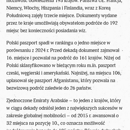
możliwość odwiedzenia 193 krajów. Państwa UE: Francja,
Niemcy, Włochy, Hiszpania i Finlandia, wraz z Koreą
Południową zajęły trzecie miejsce. Dokumenty wydane
przez te kraje umożliwiają obywatelom podróże do 192
miejsc bez konieczności posiadania wiz.
Polski paszport spadł w rankingu o jedno miejsce w
porównaniu z 2024 r. Przed dekadą dokument zajmował
16. miejsce i pozwalał na podróż do 161 krajów. Niżej od
Polski sklasyfikowano w bieżącym roku m.in. paszport
czeski, węgierski i amerykański. Najniżej, na miejscu 106,
uplasował się paszport Afganistanu, który pozwala na
bezwizową podróż zaledwie do 26 państw.
Zjednoczone Emiraty Arabskie – to jeden z krajów, który
w ciągu dekady odniósł jeden z największych sukcesów w
zakresie globalnej mobilności – od 2015 r. awansował o
32 miejsca na pozycję 10., co oznacza możliwość