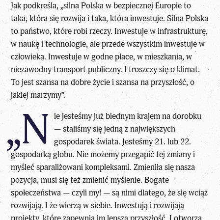
Jak podkreśla, „silna Polska w bezpiecznej
Europie
to
taka, która się rozwija i taka, która inwestuje. Silna Polska
to państwo, które robi rzeczy. Inwestuje w infrastrukturę,
w naukę i technologie, ale przede wszystkim inwestuje w
człowieka. Inwestuje w godne płace, w mieszkania, w
niezawodny transport publiczny. I troszczy się o klimat.
To jest szansa na dobre życie i szansa na przyszłość, o
jakiej marzymy”.
„N
ie jesteśmy już biednym krajem na dorobku
— staliśmy się jedną z największych
gospodarek świata. Jesteśmy 21. lub 22.
gospodarką globu. Nie możemy przegapić tej zmiany i
myśleć sparaliżowani kompleksami. Zmieniła się nasza
pozycja, musi się też zmienić myślenie. Bogate
społeczeństwa — czyli my! — są nimi dlatego, że się wciąż
rozwijają. I że wierzą w siebie. Inwestują i rozwijają
projekty, które zapewnią im lepszą przyszłość. I otworzą