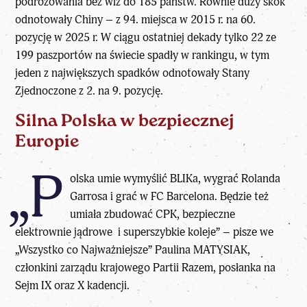
podróżowania bez wiz do 185 państw. Równie duży skok
odnotowały Chiny – z 94. miejsca w 2015 r. na 60.
pozycję w 2025 r. W ciągu ostatniej dekady tylko 22 ze
199 paszportów na świecie spadły w rankingu, w tym
jeden z największych spadków odnotowały Stany
Zjednoczone z 2. na 9. pozycję.
Silna Polska w bezpiecznej
Europie
„P
olska umie wymyślić BLIKa, wygrać Rolanda
Garrosa i grać w FC Barcelona. Będzie też
umiała zbudować CPK, bezpieczne
elektrownie jądrowe i superszybkie koleje” – pisze we
„Wszystko co Najważniejsze” Paulina MATYSIAK,
członkini zarządu krajowego Partii Razem, posłanka na
Sejm IX oraz X kadencji.