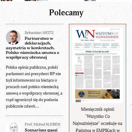
Polecamy
Sebastian MEITZ
Partnerstwo w
deklaracjach,
asymetria w konkretach.
Polsko-niemiecka umowa o
współpracy obronnej
Polska opinia publiczna, polski
parlament ani prezydent RP nie
byli informowani na bieżąco o
pracach nad polsko-niemiecką
umową o współpracy obronnej, a
rząd ograniczył się do podania
publicznie zdawk...
Miesięcznik opinii
"Wszystko Co
Najważniejsze" oczekuje na
Prof. Michał KLEIBER
Państwa w EMPIKach w
Scenariusz quasi