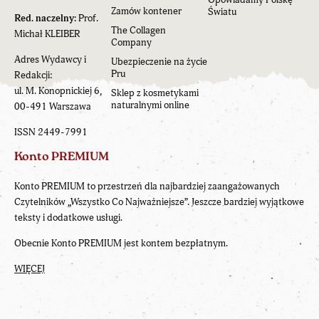
Zamów kontener
Światu
Red. naczelny:
Prof.
The Collagen
Michał KLEIBER
Company
Adres Wydawcy i
Ubezpieczenie na życie
Pru
Redakcji:
ul. M. Konopnickiej 6,
Sklep z kosmetykami
naturalnymi online
00-491 Warszawa
ISSN 2449-7991
Konto PREMIUM
Konto PREMIUM to przestrzeń dla najbardziej zaangażowanych
Czytelników „Wszystko Co Najważniejsze”. Jeszcze bardziej wyjątkowe
teksty i dodatkowe usługi.
Obecnie Konto PREMIUM jest kontem bezpłatnym.
WIĘCEJ