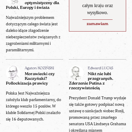
optymistyczny dla
całym kraju oraz
Polski, Europy i świata
wysyłkowo.
Najważniejszym problemem
dotyczącym całego świata jest
zamawiam
daleko idące złagodzenie
niebezpieczeństw związanych z
zagrożeniami militarnymi i
paramilitarnymi.
Agaton KOZIŃSKI
Edward LUCAS
Morawiecki czy
Nikt nie lubi
Kaczyński?
przegranych.
Pollockizacja prawicy
Zderzenie Putina z
rzeczywistością
Polska Jest Najważniejsza
Prezydent Donald Trump wydaje
założyła klub parlamentarny, do
się także gotowy podpisać nową
którego weszło 15 posłów. W
ustawę o sankcjach wobec Rosji,
klubie Solidarnej Polski znalazło
promowaną przez zmarłego
się 16 deputowanych.
senatora USA Lindseya Grahama
i określaną mianem