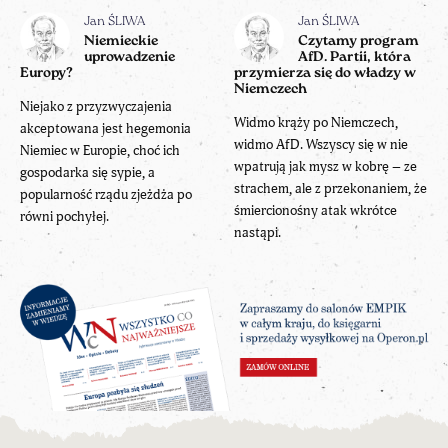
Jan ŚLIWA
Jan ŚLIWA
Niemieckie
Czytamy program
uprowadzenie
AfD. Partii, która
Europy?
przymierza się do władzy w
Niemczech
Niejako z przyzwyczajenia
Widmo krąży po Niemczech,
akceptowana jest hegemonia
widmo AfD. Wszyscy się w nie
Niemiec w Europie, choć ich
wpatrują jak mysz w kobrę – ze
gospodarka się sypie, a
strachem, ale z przekonaniem, że
popularność rządu zjeżdża po
śmiercionośny atak wkrótce
równi pochyłej.
nastąpi.