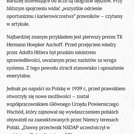
Bardziej interesujące od liczb są biografie sędziów. Przy
bliższym spojrzeniu widać „wszystkie odcienie
oportunizmu i karierowiczostwa” prawników – czytamy
w artykule.
Najbardziej znanym przykładem jest pierwszy prezes TK
Hermann Hoepker Aschoff.
Przed przejęciem władzy
przez Adolfa Hitlera
był pruskim ministrem
sprawiedliwości, uważanym przez nazistów za wroga
systemu. Z tego powodu stracił stanowisko i uposażenie
emerytalne.
Jednak po napaści na Polskę w 1939 r., przed prawnikiem
otworzyły się nowe możliwości – został
współpracownikiem Głównego Urzędu Powierniczego
Wschód, który zajmował się wywłaszczeniem polskich
obywateli na zaanektowanych przez Niemcy terenach
Polski. „Dawny przeciwnik NSDAP uczestniczył w