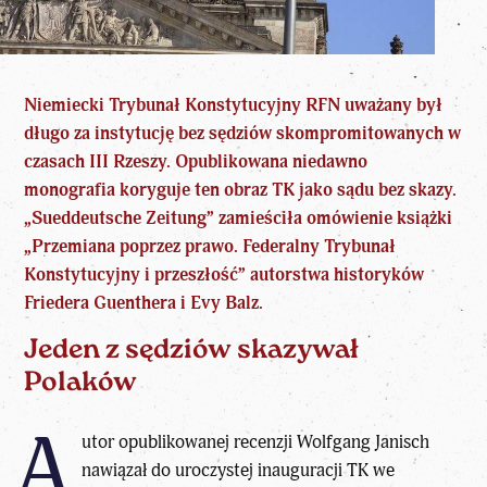
Niemiecki Trybunał Konstytucyjny RFN
uważany był
długo za instytucję bez sędziów skompromitowanych w
czasach III Rzeszy. Opublikowana niedawno
monografia koryguje ten obraz TK jako sądu bez skazy.
„Sueddeutsche Zeitung” zamieściła omówienie książki
„Przemiana poprzez prawo. Federalny Trybunał
Konstytucyjny i przeszłość” autorstwa historyków
Friedera Guenthera i Evy Balz.
Jeden z sędziów skazywał
Polaków
A
utor opublikowanej recenzji Wolfgang Janisch
nawiązał do uroczystej inauguracji TK we