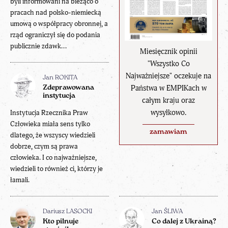
byli informowani na bieżąco o
pracach nad polsko-niemiecką
umową o współpracy obronnej, a
rząd ograniczył się do podania
publicznie zdawk...
Miesięcznik opinii
"Wszystko Co
Najważniejsze" oczekuje na
Jan ROKITA
Państwa w EMPIKach w
Zdeprawowana
instytucja
całym kraju oraz
wysyłkowo.
Instytucja Rzecznika Praw
Człowieka miała sens tylko
zamawiam
dlatego, że wszyscy wiedzieli
dobrze, czym są prawa
człowieka. I co najważniejsze,
wiedzieli to również ci, którzy je
łamali.
Dariusz LASOCKI
Jan ŚLIWA
Kto pilnuje
Co dalej z Ukrainą?