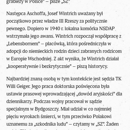
grabieży w Polsce” – pisze „SZ”
Następca Aschoffa, Josef Wintrich uważany był
początkowo przez władze III Rzeszy za politycznie
pewnego. Dopiero w 1940 r. lokalna komórka NSDAP
wstrzymała jego awans. Wintrich rozpoczął współpracę z
„Lebensbornem” – placówką, która pośredniczyła w
adopcji do niemieckich rodzin dzieci zabranych rodzicom
w Europie Wschodniej. Z akt wynika, że Wintrich działał
„kooperatywnie i bezkrytycznie” – piszą historycy.
Najbardziej znaną osobą w tym kontekście jest sędzia TK
Willi Geiger. Jego praca doktorska poświęcona była
ustawie prasowej wprowadzającej „dowód aryjskości” dla
dziennikarzy. Podczas wojny pracował w sądzie
specjalnym w Bydgoszczy. Miał udział w co najmniej
pięciu wyrokach śmierci, w tym przeciwko Polakowi
uznanemu za „szkodnika ludu” – czytamy w „SZ”. Żaden