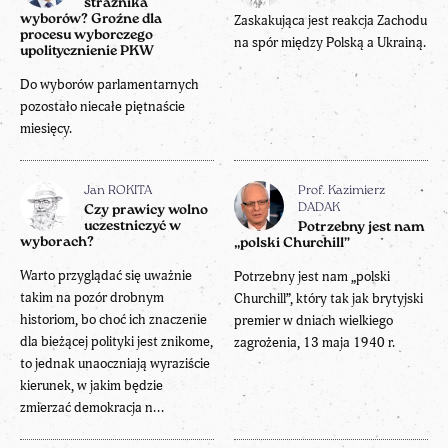
strażnika
wyborów? Groźne dla
Zaskakująca jest reakcja Zachodu
procesu wyborczego
na spór między Polską a Ukrainą.
upolitycznienie PKW
Do wyborów parlamentarnych
pozostało niecałe piętnaście
miesięcy.
Jan ROKITA
Prof. Kazimierz
DADAK
Czy prawicy wolno
uczestniczyć w
Potrzebny jest nam
wyborach?
„polski Churchill”
Warto przyglądać się uważnie
Potrzebny jest nam „polski
takim na pozór drobnym
Churchill”, który tak jak brytyjski
historiom, bo choć ich znaczenie
premier w dniach wielkiego
dla bieżącej polityki jest znikome,
zagrożenia, 13 maja 1940 r.
to jednak unaoczniają wyraziście
kierunek, w jakim będzie
zmierzać demokracja n...