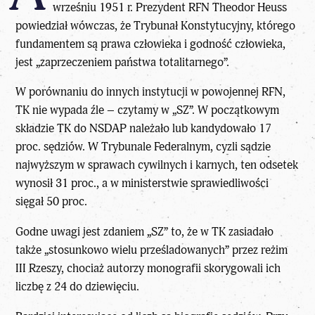
wrześniu 1951 r. Prezydent RFN Theodor Heuss
powiedział wówczas, że Trybunał Konstytucyjny, którego
fundamentem są prawa człowieka i godność człowieka,
jest „zaprzeczeniem państwa totalitarnego”.
W porównaniu do innych instytucji w powojennej RFN,
TK nie wypada źle – czytamy w „SZ”. W początkowym
składzie TK do
NSDAP
należało lub kandydowało 17
proc. sędziów. W Trybunale Federalnym, cyzli sądzie
najwyższym w sprawach cywilnych i karnych, ten odsetek
wynosił 31 proc., a w ministerstwie sprawiedliwości
sięgał 50 proc.
Godne uwagi jest zdaniem „SZ” to, że w TK zasiadało
także „stosunkowo wielu prześladowanych” przez reżim
III Rzeszy, chociaż autorzy monografii skorygowali ich
liczbę z 24 do dziewięciu.