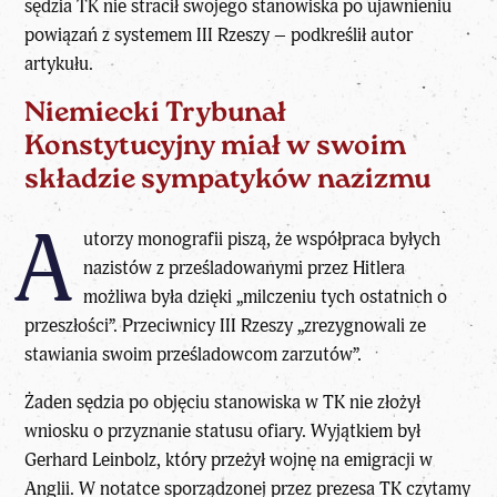
sędzia TK nie stracił swojego stanowiska po ujawnieniu
powiązań z systemem III Rzeszy – podkreślił autor
artykułu.
Niemiecki Trybunał
Konstytucyjny miał w swoim
składzie sympatyków nazizmu
A
utorzy monografii piszą, że współpraca byłych
nazistów z prześladowanymi przez Hitlera
możliwa była dzięki „milczeniu tych ostatnich o
przeszłości”. Przeciwnicy III Rzeszy „zrezygnowali ze
stawiania swoim prześladowcom zarzutów”.
Żaden sędzia po objęciu stanowiska w TK nie złożył
wniosku o przyznanie statusu ofiary. Wyjątkiem był
Gerhard Leinbolz, który przeżył wojnę na emigracji w
Anglii. W notatce sporządzonej przez prezesa TK czytamy