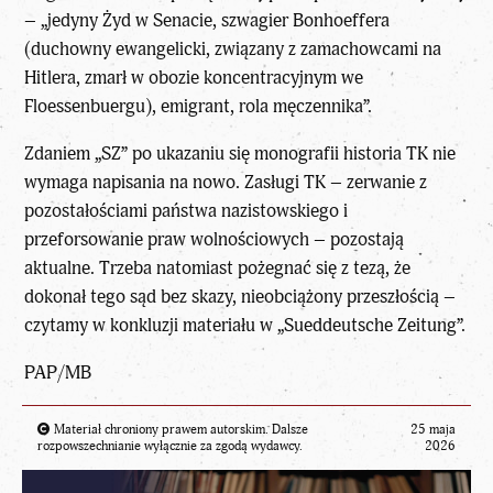
– „jedyny Żyd w Senacie, szwagier Bonhoeffera
(duchowny ewangelicki, związany z zamachowcami na
Hitlera, zmarł w obozie koncentracyjnym we
Floessenbuergu), emigrant, rola męczennika”.
Zdaniem „SZ” po ukazaniu się monografii historia TK nie
wymaga napisania na nowo. Zasługi TK – zerwanie z
pozostałościami państwa nazistowskiego i
przeforsowanie praw wolnościowych – pozostają
aktualne. Trzeba natomiast pożegnać się z tezą, że
dokonał tego sąd bez skazy, nieobciążony przeszłością –
czytamy w konkluzji materiału w „Sueddeutsche Zeitung”.
PAP/MB
Materiał chroniony prawem autorskim. Dalsze
25 maja
rozpowszechnianie wyłącznie za zgodą wydawcy.
2026