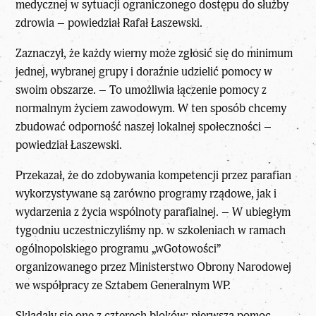
medycznej w sytuacji ograniczonego dostępu do służby
zdrowia – powiedział Rafał Łaszewski.
Zaznaczył, że każdy wierny może zgłosić się do minimum
jednej, wybranej grupy i doraźnie udzielić pomocy w
swoim obszarze. – To umożliwia łączenie pomocy z
normalnym życiem zawodowym. W ten sposób chcemy
zbudować odporność naszej lokalnej społeczności –
powiedział Łaszewski.
Przekazał, że do zdobywania kompetencji przez parafian
wykorzystywane są zarówno programy rządowe, jak i
wydarzenia z życia wspólnoty parafialnej. – W ubiegłym
tygodniu uczestniczyliśmy np. w szkoleniach w ramach
ogólnopolskiego programu „wGotowości”
organizowanego przez Ministerstwo Obrony Narodowej
we współpracy ze Sztabem Generalnym WP.
Składały się one z czterech bloków: pierwsza pomoc,