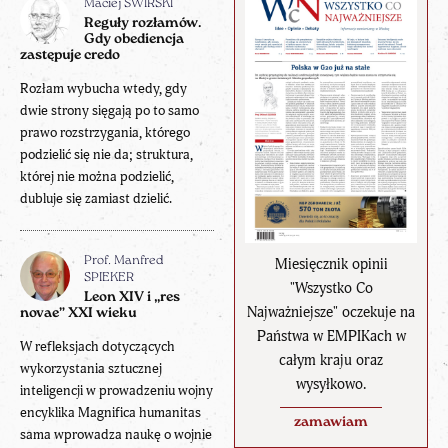
Maciej ŚWIRSKI
Reguły rozłamów.
Gdy obediencja
zastępuje credo
Rozłam wybucha wtedy, gdy
dwie strony sięgają po to samo
prawo rozstrzygania, którego
podzielić się nie da; struktura,
której nie można podzielić,
dubluje się zamiast dzielić.
Miesięcznik opinii
Prof. Manfred
SPIEKER
"Wszystko Co
Leon XIV i „res
Najważniejsze" oczekuje na
novae” XXI wieku
Państwa w EMPIKach w
W refleksjach dotyczących
całym kraju oraz
wykorzystania sztucznej
wysyłkowo.
inteligencji w prowadzeniu wojny
encyklika Magnifica humanitas
zamawiam
sama wprowadza naukę o wojnie