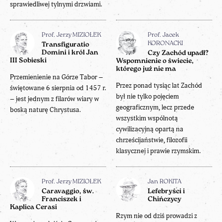
sprawiedliwej tylnymi drzwiami.
Prof. Jerzy MIZIOŁEK
Prof. Jacek
KORONACKI
Transfiguratio
Domini i król Jan
Czy Zachód upadł?
III Sobieski
Wspomnienie o świecie,
którego już nie ma
Przemienienie na Górze Tabor –
Przez ponad tysiąc lat Zachód
świętowane 6 sierpnia od 1457 r.
był nie tylko pojęciem
– jest jednym z filarów wiary w
geograficznym, lecz przede
boską naturę Chrystusa.
wszystkim wspólnotą
cywilizacyjną opartą na
chrześcijaństwie, filozofii
klasycznej i prawie rzymskim.
Prof. Jerzy MIZIOŁEK
Jan ROKITA
Caravaggio, św.
Lefebryści i
Franciszek i
Chińczycy
Kaplica Cerasi
Rzym nie od dziś prowadzi z