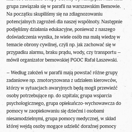
grupa zawiązała się w parafii na warszawskim Bemowie.
Na początku skupiliśmy się na zdiagnozowaniu
potencjalnych zagrożeń dla naszej wspólnoty. Następnie
podjęliśmy działania edukacyjne, ponieważ z naszego
doświadczenia wynika, że wiele osób ma małą wiedzę w
temacie obrony cywilnej, czyli np. jak zachować się w
przypadku alarmu, braku prądu, wody, czy transportu –
mówił organizator bemowskiej PGOC Rafał Łaszewski.
– Według założeń w parafii mają powstać różne grupy
zadaniowe np. zmotoryzowana z udziałem kierowców,
którzy w sytuacjach awaryjnych będą mogli przewieźć
osoby potrzebujące np. do szpitala; grupa wsparcia
psychologicznego, grupa opiekuńczo-wychowawcza do
pomocy w zaopiekowaniu się dziećmi i osobami
niesamodzielnymi, grupa pomocy medycznej, w skład
której wejdą osoby mogące udzielić doraźnej pomocy