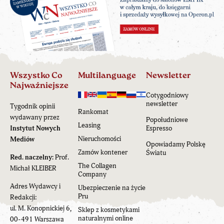
Wszystko Co
Multilanguage
Newsletter
Najważniejsze
Cotygodniowy
newsletter
Tygodnik opinii
Rankomat
wydawany przez
Popołudniowe
Leasing
Instytut Nowych
Espresso
Nieruchomości
Mediów
Opowiadamy Polskę
Zamów kontener
Światu
Red. naczelny:
Prof.
The Collagen
Michał KLEIBER
Company
Adres Wydawcy i
Ubezpieczenie na życie
Pru
Redakcji:
ul. M. Konopnickiej 6,
Sklep z kosmetykami
naturalnymi online
00-491 Warszawa