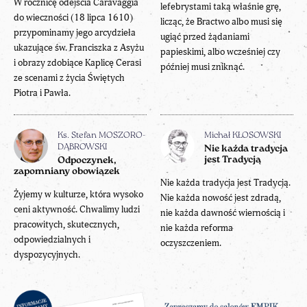
W rocznicę odejścia Caravaggia
lefebrystami taką właśnie grę,
do wieczności (18 lipca 1610)
licząc, że Bractwo albo musi się
przypominamy jego arcydzieła
ugiąć przed żądaniami
ukazujące św. Franciszka z Asyżu
papieskimi, albo wcześniej czy
i obrazy zdobiące Kaplicę Cerasi
później musi zniknąć.
ze scenami z życia Świętych
Piotra i Pawła.
Ks. Stefan MOSZORO-
Michał KŁOSOWSKI
DĄBROWSKI
Nie każda tradycja
jest Tradycją
Odpoczynek,
zapomniany obowiązek
Nie każda tradycja jest Tradycją.
Żyjemy w kulturze, która wysoko
Nie każda nowość jest zdradą,
ceni aktywność. Chwalimy ludzi
nie każda dawność wiernością i
pracowitych, skutecznych,
nie każda reforma
odpowiedzialnych i
oczyszczeniem.
dyspozycyjnych.