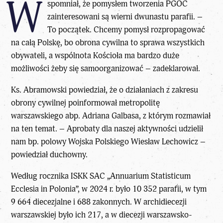
W
spomniał, że pomysłem tworzenia PGOC
zainteresowani są wierni dwunastu parafii. –
To początek. Chcemy pomysł rozpropagować
na całą Polskę, bo obrona cywilna to sprawa wszystkich
obywateli, a wspólnota Kościoła ma bardzo duże
możliwości żeby się samoorganizować – zadeklarował.
Ks. Abramowski powiedział, że o działaniach z zakresu
obrony cywilnej poinformował metropolitę
warszawskiego abp. Adriana Galbasa, z którym rozmawiał
na ten temat. – Aprobaty dla naszej aktywności udzielił
nam bp. polowy Wojska Polskiego Wiesław Lechowicz –
powiedział duchowny.
Według rocznika ISKK SAC „Annuarium Statisticum
Ecclesia in Polonia”, w 2024 r. było 10 352 parafii, w tym
9 664 diecezjalne i 688 zakonnych. W archidiecezji
warszawskiej było ich 217, a w diecezji warszawsko-