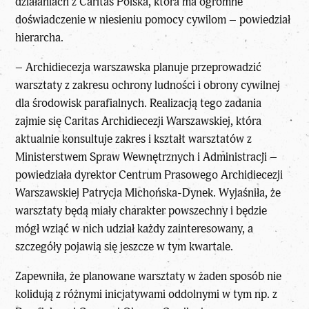
działaniach z Caritas Polska, która ma ogromne
doświadczenie w niesieniu
pomocy cywilom
– powiedział
hierarcha.
– Archidiecezja warszawska planuje przeprowadzić
warsztaty z zakresu ochrony ludności i obrony cywilnej
dla środowisk parafialnych. Realizacją tego zadania
zajmie się Caritas Archidiecezji Warszawskiej, która
aktualnie konsultuje zakres i kształt warsztatów z
Ministerstwem Spraw Wewnętrznych i Administracji –
powiedziała dyrektor Centrum Prasowego Archidiecezji
Warszawskiej Patrycja Michońska-Dynek. Wyjaśniła, że
warsztaty będą miały charakter powszechny i będzie
mógł wziąć w nich udział każdy zainteresowany, a
szczegóły pojawią się jeszcze w tym kwartale.
Zapewniła, że planowane warsztaty w żaden sposób nie
kolidują z różnymi inicjatywami oddolnymi w tym np. z