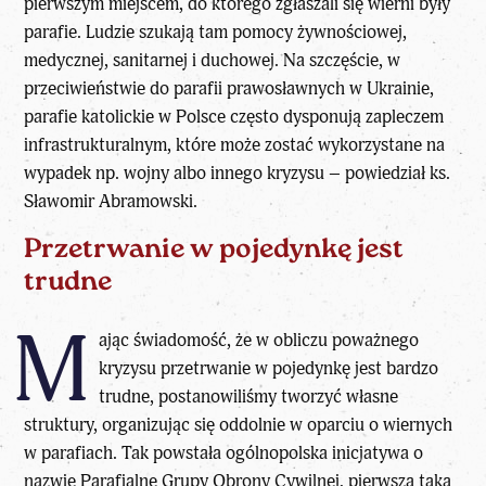
pierwszym miejscem, do którego zgłaszali się wierni były
parafie. Ludzie szukają tam pomocy żywnościowej,
medycznej, sanitarnej i duchowej. Na szczęście, w
przeciwieństwie do parafii prawosławnych w Ukrainie,
parafie katolickie w Polsce często dysponują zapleczem
infrastrukturalnym, które może zostać wykorzystane na
wypadek np. wojny albo innego kryzysu – powiedział ks.
Sławomir Abramowski.
Przetrwanie w pojedynkę jest
trudne
M
ając świadomość, że w obliczu poważnego
kryzysu przetrwanie w pojedynkę jest bardzo
trudne, postanowiliśmy tworzyć własne
struktury, organizując się oddolnie w oparciu o wiernych
w parafiach. Tak powstała ogólnopolska inicjatywa o
nazwie Parafialne Grupy Obrony Cywilnej, pierwsza taka