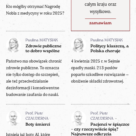
całym kraju oraz
Kto mógłby otrzymać Nagrodę
wysyłkowo.
Nobla z medycyny w roku 2025?
zamawiam
Paulina MATYSIAK
Paulina MATYSIAK
Zdrowie publiczne
Politycy klaszczą, a
to dobro wspólne
Polska choruje
Państwo ma obowiązek chronić
4 kwietnia 2025 r. w Sejmie
zdrowie publiczne. To oznacza
opadły maski. 213 posłów
nie tylko dostęp do szczepień,
poparło szkodliwe rozwiązanie –
ale też przeciwdziałanie
obniżenie składki zdrowotnej.
dezinformacji i konsekwentne
budowanie zaufania do nauki.
Prof. Piotr
Prof. Piotr
CZAUDERNA
CZAUDERNA
Boty śmierci
Pacjenci w śpiączce
– czy rzeczywiście śpią?
Istnieją już boty AI, które
Najnowsze odkrycia