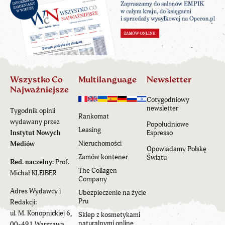
Wszystko Co
Multilanguage
Newsletter
Najważniejsze
Cotygodniowy
newsletter
Tygodnik opinii
Rankomat
wydawany przez
Popołudniowe
Leasing
Instytut Nowych
Espresso
Nieruchomości
Mediów
Opowiadamy Polskę
Zamów kontener
Światu
Red. naczelny:
Prof.
The Collagen
Michał KLEIBER
Company
Adres Wydawcy i
Ubezpieczenie na życie
Pru
Redakcji:
ul. M. Konopnickiej 6,
Sklep z kosmetykami
naturalnymi online
00-491 Warszawa