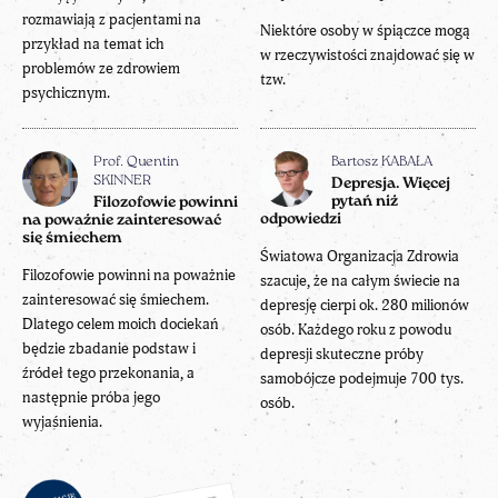
rozmawiają z pacjentami na
Niektóre osoby w śpiączce mogą
przykład na temat ich
w rzeczywistości znajdować się w
problemów ze zdrowiem
tzw.
psychicznym.
Prof. Quentin
Bartosz KABAŁA
SKINNER
Depresja. Więcej
pytań niż
Filozofowie powinni
odpowiedzi
na poważnie zainteresować
się śmiechem
Światowa Organizacja Zdrowia
Filozofowie powinni na poważnie
szacuje, że na całym świecie na
zainteresować się śmiechem.
depresję cierpi ok. 280 milionów
Dlatego celem moich dociekań
osób. Każdego roku z powodu
będzie zbadanie podstaw i
depresji skuteczne próby
źródeł tego przekonania, a
samobójcze podejmuje 700 tys.
następnie próba jego
osób.
wyjaśnienia.