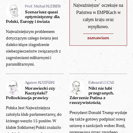
Najważniejsze" oczekuje na
Prof. Michał KLEIBER
Państwa w EMPIKach w
Scenariusz quasi
optymistyczny dla
całym kraju oraz
Polski, Europy i świata
wysyłkowo.
Najważniejszym problemem
dotyczącym całego świata jest
zamawiam
daleko idące złagodzenie
niebezpieczeństw związanych z
zagrożeniami militarnymi i
paramilitarnymi.
Agaton KOZIŃSKI
Edward LUCAS
Morawiecki czy
Nikt nie lubi
Kaczyński?
przegranych.
Pollockizacja prawicy
Zderzenie Putina z
rzeczywistością
Polska Jest Najważniejsza
Prezydent Donald Trump wydaje
założyła klub parlamentarny, do
się także gotowy podpisać nową
którego weszło 15 posłów. W
ustawę o sankcjach wobec Rosji,
klubie Solidarnej Polski znalazło
promowaną przez zmarłego