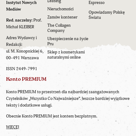
Leasing
Instytut Nowych
Espresso
Nieruchomości
Mediów
Opowiadamy Polskę
Zamów kontener
Światu
Red. naczelny:
Prof.
The Collagen
Michał KLEIBER
Company
Adres Wydawcy i
Ubezpieczenie na życie
Pru
Redakcji:
ul. M. Konopnickiej 6,
Sklep z kosmetykami
naturalnymi online
00-491 Warszawa
ISSN 2449-7991
Konto PREMIUM
Konto PREMIUM to przestrzeń dla najbardziej zaangażowanych
Czytelników „Wszystko Co Najważniejsze”. Jeszcze bardziej wyjątkowe
teksty i dodatkowe usługi.
Obecnie Konto PREMIUM jest kontem bezpłatnym.
WIĘCEJ