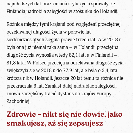
najmłodszych lat oraz zmiana stylu życia sprawiły, że
Finlandia nadrobiła zaległości w stosunku do Holandii.
Różnica między tymi krajami pod względem przeciętnej
oczekiwanej długości życia w połowie lat
siedemdziesiątych sięgała prawie trzech lat. A w 2018 r.
była ona już niemal taka sama – w Holandii przeciętna
długość życia wynosiła wtedy 82,1 lat, a w Finlandii –
81,3 lata. W Polsce przeciętna oczekiwana długość życia
zwiększyła się w 2018 r. do 77,9 lat, ale była o 3,4 lata
krótsza niż w Holandii. Jeszcze 20 lat temu ta różnica nie
przekraczała 3 lat. Zamiast dalej nadrabiać zaległości,
znowu zaczęliśmy tracić dystans do krajów Europy
Zachodniej.
Zdrowie – nikt się nie dowie, jako
smakujesz, aż się zepsujesz