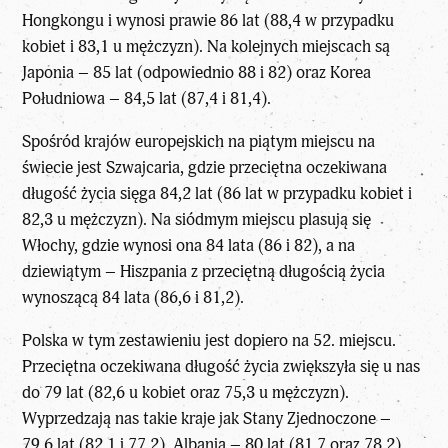
Hongkongu i wynosi prawie 86 lat (88,4 w przypadku
kobiet i 83,1 u mężczyzn). Na kolejnych miejscach są
Japonia – 85 lat (odpowiednio 88 i 82) oraz Korea
Południowa – 84,5 lat (87,4 i 81,4).
Spośród krajów europejskich na piątym miejscu na
świecie jest Szwajcaria, gdzie przeciętna oczekiwana
długość życia sięga 84,2 lat (86 lat w przypadku kobiet i
82,3 u mężczyzn). Na siódmym miejscu plasują się
Włochy, gdzie wynosi ona 84 lata (86 i 82), a na
dziewiątym – Hiszpania z przeciętną długością życia
wynoszącą 84 lata (86,6 i 81,2).
Polska w tym zestawieniu jest dopiero na 52. miejscu.
Przeciętna oczekiwana długość życia zwiększyła się u nas
do 79 lat (82,6 u kobiet oraz 75,3 u mężczyzn).
Wyprzedzają nas takie kraje jak Stany Zjednoczone –
79,6 lat (82,1 i 77,2), Albania – 80 lat (81,7 oraz 78,2)