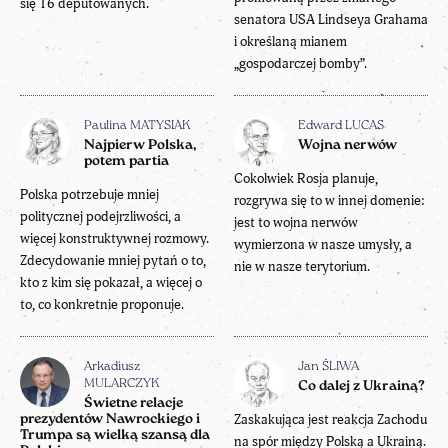
się 16 deputowanych.
senatora USA Lindseya Grahama
i określaną mianem
„gospodarczej bomby”.
Paulina MATYSIAK
Edward LUCAS
Najpierw Polska,
Wojna nerwów
potem partia
Cokolwiek Rosja planuje,
Polska potrzebuje mniej
rozgrywa się to w innej domenie:
politycznej podejrzliwości, a
jest to wojna nerwów
więcej konstruktywnej rozmowy.
wymierzona w nasze umysły, a
Zdecydowanie mniej pytań o to,
nie w nasze terytorium.
kto z kim się pokazał, a więcej o
to, co konkretnie proponuje.
Arkadiusz
Jan ŚLIWA
MULARCZYK
Co dalej z Ukrainą?
Świetne relacje
Zaskakująca jest reakcja Zachodu
prezydentów Nawrockiego i
Trumpa są wielką szansą dla
na spór między Polską a Ukrainą.