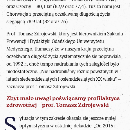
oraz Czechy – 80,1 lat (82,9 oraz 77,4). Tuż za nami jest
Chorwacja z przeciętną oczekiwaną długością życia
sięgającą 78,9 lat (82 oraz 76).
Prof. Tomasz Zdrojewski, który jest kierownikiem Zakładu
Prewencji i Dydaktyki Gdańskiego Uniwersytetu
Medycznego, tłumaczy, że w naszym kraju przeciętna
oczekiwana długość życia systematycznie się poprawiała
od 1992 r., choć tempo nadrabiania tych zaległości było
niedostateczne. „Nie nadrobiliśmy różnic powstałych w
latach siedemdziesiątych i osiemdziesiątych XX wieku” –
zaznacza prof. Tomasz Zdrojewski.
Zbyt mało uwagi poświęcamy profilaktyce
zdrowotnej – prof. Tomasz Zdrojewski
S
ytuacja w tym zakresie okazała się jeszcze mniej
optymistyczna w ostatniej dekadzie. „Od 2015 r.