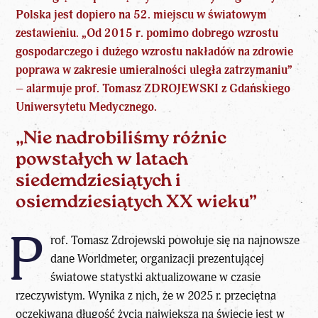
Polska jest dopiero na 52. miejscu w światowym
zestawieniu. „Od 2015 r. pomimo dobrego wzrostu
gospodarczego i dużego wzrostu nakładów na zdrowie
poprawa w zakresie umieralności uległa zatrzymaniu”
– alarmuje prof. Tomasz ZDROJEWSKI z Gdańskiego
Uniwersytetu Medycznego.
„Nie nadrobiliśmy różnic
powstałych w latach
siedemdziesiątych i
osiemdziesiątych XX wieku”
P
rof. Tomasz Zdrojewski powołuje się na najnowsze
dane Worldmeter, organizacji prezentującej
światowe statystki aktualizowane w czasie
rzeczywistym. Wynika z nich, że w 2025 r. przeciętna
oczekiwana długość życia największa na świecie jest w