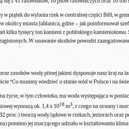
 się z 41 ratowników, 10 psów ratowniczych oraz 10 ton 
w piątek do wylania rzek w centralnej części BiH, w gminac
w okolicy miasta Jablanica, gdzie – jak poinformował sze
 kilka tysięcy ton kamieni z pobliskiego kamieniołomu. S
 zaginionych. W usuwanie skutków powodzi zaangażowane j
 oraz zasobów wody pitnej jakimi dysponuje nasz kraj na ł
ście “
Co musimy wiedzieć o stanie wód w Polsce i na świe
 życie, w tym człowieka, ma woda występująca w postaci c
18
3
owej wynoszą ok. 1,4 x 10
m
, z czego na oceany i mor
132 proc.) tworzą wody lądowe w rzekach, jeziorach oraz po
a) pomimo jej znaczącego udziału w kształtowaniu klimat