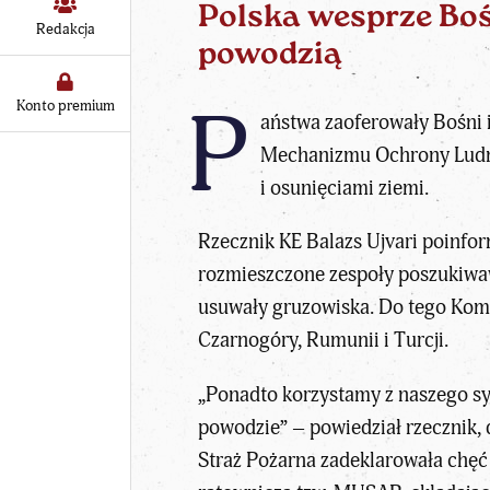
Polska wesprze Boś
Redakcja
powodzią
P
Konto premium
aństwa zaoferowały Bośni
Mechanizmu Ochrony Ludno
i osunięciami ziemi.
Rzecznik KE Balazs Ujvari poinfor
rozmieszczone zespoły poszukiwaw
usuwały gruzowiska. Do tego Komi
Czarnogóry, Rumunii i Turcji.
„Ponadto korzystamy z naszego s
powodzie” – powiedział rzecznik,
Straż Pożarna zadeklarowała chęć