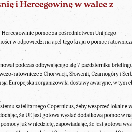
nię i Hercegowinę w walce z
 i Hercegowinie pomoc za pośrednictwem Unijnego
ści w odpowiedzi na apel tego kraju o pomoc ratowniczą
mował podczas odbywającego się 7 października briefingu
czo-ratownicze z Chorwacji, Słowenii, Czarnogóry i Serb
sja Europejska zorganizowała dostawy awaryjne, w tym e
ystemu satelitarnego Copernicus, żeby wesprzeć lokalne
 dodając, że UE jest gotowa wysłać dodatkową pomoc w na
 pomocy już w niedzielę, zapowiadając, że jest gotowa w