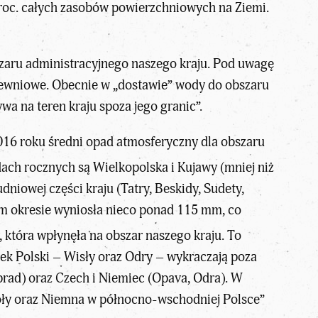
proc. całych zasobów powierzchniowych na Ziemi.
szaru administracyjnego naszego kraju. Pod uwagę
zlewniowe. Obecnie w „dostawie” wody do obszaru
wa na teren kraju spoza jego granic”.
016 roku średni opad atmosferyczny dla obszaru
ach rocznych są Wielkopolska i Kujawy (mniej niż
niowej części kraju (Tatry, Beskidy, Sudety,
m okresie wyniosła nieco ponad 115 mm, co
 która wpłynęła na obszar naszego kraju. To
zek Polski – Wisły oraz Odry – wykraczają poza
prad) oraz Czech i Niemiec (Opava, Odra). W
goły oraz Niemna w północno-wschodniej Polsce”