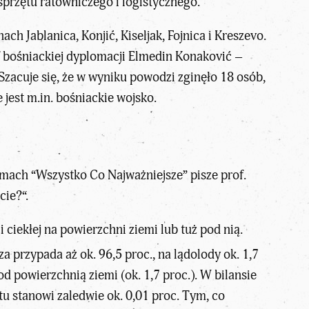
sprzętu ratowniczego i logistycznego.
h Jablanica, Konjić, Kiseljak, Fojnica i Kreszevo.
f bośniackiej dyplomacji Elmedin Konaković –
zacuje się, że w wyniku powodzi zginęło 18 osób,
est m.in. bośniackie wojsko.
amach “
Wszystko Co Najważniejsze
” pisze
prof.
cie?
“.
iekłej na powierzchni ziemi lub tuż pod nią.
za przypada aż ok. 96,5 proc., na lądolody ok. 1,7
d powierzchnią ziemi (ok. 1,7 proc.). W bilansie
u stanowi zaledwie ok. 0,01 proc. Tym, co