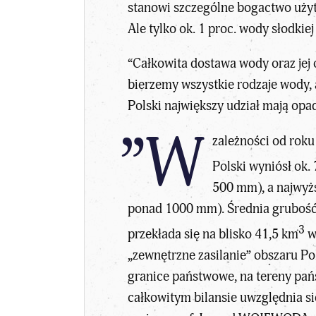
stanowi szczególne bogactwo użyt
Ale tylko ok. 1 proc. wody słodkiej 
“Całkowita dostawa wody oraz jej
bierzemy wszystkie rodzaje wody,
Polski największy udział mają opad
”W
zależności od roku
Polski wyniósł ok
500 mm), a najwyżs
ponad 1000 mm). Średnia grubość
3
przekłada się na blisko 41,5 km
w
„zewnętrzne zasilanie” obszaru Po
granice państwowe, na tereny pańs
całkowitym bilansie uwzględnia s