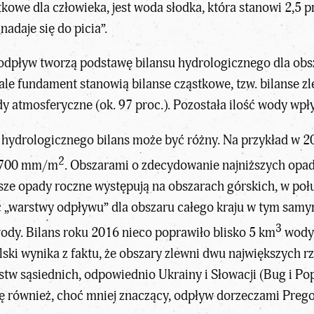
kowe dla człowieka, jest woda słodka, która stanowi 2,5 
nadaje się do picia”.
 odpływ tworzą podstawę bilansu hydrologicznego dla ob
 ale fundament stanowią bilanse cząstkowe, tzw. bilanse 
y atmosferyczne (ok. 97 proc.). Pozostała ilość wody wpły
 hydrologicznego bilans może być różny. Na przykład w 2
2
. 700 mm/m
. Obszarami o zdecydowanie najniższych opad
ze opady roczne występują na obszarach górskich, w połud
 „warstwy odpływu” dla obszaru całego kraju w tym samy
3
ody. Bilans roku 2016 nieco poprawiło blisko 5 km
wody,
lski wynika z faktu, że obszary zlewni dwu największych r
tw sąsiednich, odpowiednio Ukrainy i Słowacji (Bug i Po
ię również, choć mniej znaczący, odpływ dorzeczami Pre