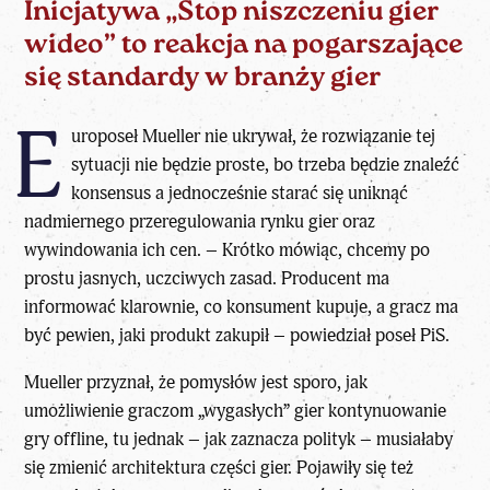
Inicjatywa „Stop niszczeniu gier
wideo” to reakcja na pogarszające
się standardy w branży gier
E
uroposeł Mueller nie ukrywał, że rozwiązanie tej
sytuacji nie będzie proste, bo trzeba będzie znaleźć
konsensus a jednocześnie starać się uniknąć
nadmiernego przeregulowania rynku gier oraz
wywindowania ich cen. – Krótko mówiąc, chcemy po
prostu jasnych, uczciwych zasad. Producent ma
informować klarownie, co konsument kupuje, a gracz ma
być pewien, jaki produkt zakupił – powiedział poseł PiS.
Mueller przyznał, że pomysłów jest sporo, jak
umożliwienie graczom „wygasłych” gier kontynuowanie
gry offline, tu jednak – jak zaznacza polityk – musiałaby
się zmienić architektura części gier. Pojawiły się też