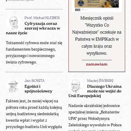
Miesięcznik opinii
Prof. Michał KLEIBER
Cyfryzacja coraz
"Wszystko Co
szerzej wkracza w
Najważniejsze" oczekuje na
nasze życie
Państwa w EMPIKach w
Tożsamość cyfrowa może stać się
całym kraju oraz
fundamentem bezpiecznego,
wysyłkowo.
przyjaznego i nowoczesnego
świata cyfrowego.
zamawiam
Jan ROKITA
Maciej ŚWIRSKI
Egoiści i
Dlaczego Ukraina
spójnościowcy
może nie wejść do
Unii Europejskiej
Faktem jest, że mniej więcej na
Nadanie ukraińskiej jednostce
półtora roku przed każdą kolejną
specjalnej imienia „Bohaterów
unijną budżetową siedmiolatką
UPA” przez Wołodymyra
kwestia wpłat i wypłat z
Zełeńskiego wywołało w Polsce
przyszłego budżetu Unii wygląda