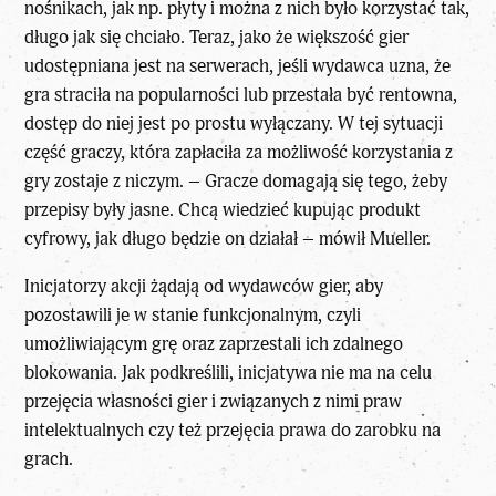
nośnikach, jak np. płyty i można z nich było korzystać tak,
długo jak się chciało. Teraz, jako że większość gier
udostępniana jest na serwerach, jeśli wydawca uzna, że
gra straciła na popularności lub przestała być rentowna,
dostęp do niej jest po prostu wyłączany. W tej sytuacji
część graczy, która zapłaciła za możliwość korzystania z
gry zostaje z niczym. – Gracze domagają się tego, żeby
przepisy były jasne. Chcą wiedzieć kupując produkt
cyfrowy, jak długo będzie on działał – mówił Mueller.
Inicjatorzy akcji żądają od wydawców gier, aby
pozostawili je w stanie funkcjonalnym, czyli
umożliwiającym grę oraz zaprzestali ich zdalnego
blokowania. Jak podkreślili, inicjatywa nie ma na celu
przejęcia własności gier i związanych z nimi praw
intelektualnych czy też przejęcia prawa do zarobku na
grach.