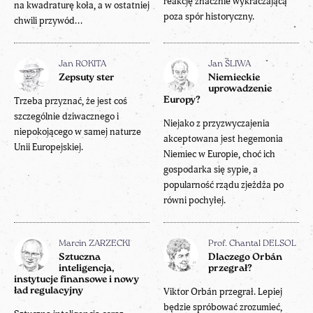
reakcję znacznie wykraczającą
na kwadraturę koła, a w ostatniej
poza spór historyczny.
chwili przywód...
Jan ROKITA
Jan ŚLIWA
Zepsuty ster
Niemieckie
uprowadzenie
Trzeba przyznać, że jest coś
Europy?
szczególnie dziwacznego i
Niejako z przyzwyczajenia
niepokojącego w samej naturze
akceptowana jest hegemonia
Unii Europejskiej.
Niemiec w Europie, choć ich
gospodarka się sypie, a
popularność rządu zjeżdża po
równi pochyłej.
Marcin ZARZECKI
Prof. Chantal DELSOL
Sztuczna
Dlaczego Orbán
inteligencja,
przegrał?
instytucje finansowe i nowy
ład regulacyjny
Viktor Orbán przegrał. Lepiej
będzie spróbować zrozumieć,