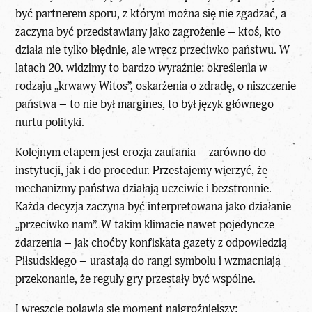
być partnerem sporu, z którym można się nie zgadzać, a
zaczyna być przedstawiany jako zagrożenie – ktoś, kto
działa nie tylko błędnie, ale wręcz przeciwko państwu. W
latach 20. widzimy to bardzo wyraźnie: określenia w
rodzaju „krwawy Witos”, oskarżenia o zdradę, o niszczenie
państwa – to nie był margines, to był język głównego
nurtu polityki.
Kolejnym etapem jest erozja zaufania – zarówno do
instytucji, jak i do procedur. Przestajemy wierzyć, że
mechanizmy państwa działają uczciwie i bezstronnie.
Każda decyzja zaczyna być interpretowana jako działanie
„przeciwko nam”. W takim klimacie nawet pojedyncze
zdarzenia – jak choćby konfiskata gazety z odpowiedzią
Piłsudskiego – urastają do rangi symbolu i wzmacniają
przekonanie, że reguły gry przestały być wspólne.
I wreszcie pojawia się moment najgroźniejszy: