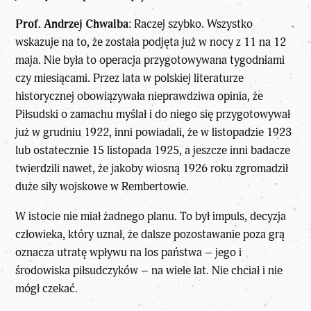
Prof. Andrzej Chwalba
: Raczej szybko. Wszystko
wskazuje na to, że została podjęta już w nocy z 11 na 12
maja. Nie była to operacja przygotowywana tygodniami
czy miesiącami. Przez lata w polskiej literaturze
historycznej obowiązywała nieprawdziwa opinia, że
Piłsudski o zamachu myślał i do niego się przygotowywał
już w grudniu 1922, inni powiadali, że w listopadzie 1923
lub ostatecznie 15 listopada 1925, a jeszcze inni badacze
twierdzili nawet, że jakoby wiosną 1926 roku zgromadził
duże siły wojskowe w Rembertowie.
W istocie nie miał żadnego planu. To był impuls, decyzja
człowieka, który uznał, że dalsze pozostawanie poza grą
oznacza utratę wpływu na los państwa – jego i
środowiska piłsudczyków – na wiele lat. Nie chciał i nie
mógł czekać.