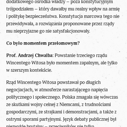
dodatkowego ośrodka władzy – poza konstytucyjnym
trójpodziałem – który dawałby mu realny wpływ na armię
i politykę bezpieczeństwa. Konstytucja marcowa tego nie
przewidywała, a rozwiązania proponowane przez rządy
mu nieprzyjazne go nie satysfakcjonowały.
Co było momentem przełomowym?
Prof. Andrzej Chwalba
: Powstanie trzeciego rządu
Wincentego Witosa było momentem zapalnym, ale tylko
w szerszym kontekście.
Rząd Wincentego Witosa powstawał po długich
negocjacjach, w atmosferze narastającego napięcia
politycznego i społecznego. Polska zmagała się wówczas
ze skutkami wojny celnej z Niemcami, z trudnościami
gospodarczymi, ze strajkami i demonstracjami, a także z
ostrymi sporami partyjnymi. Język debaty publicznej był
niezwykle brutalny – przeciwników nie tylko