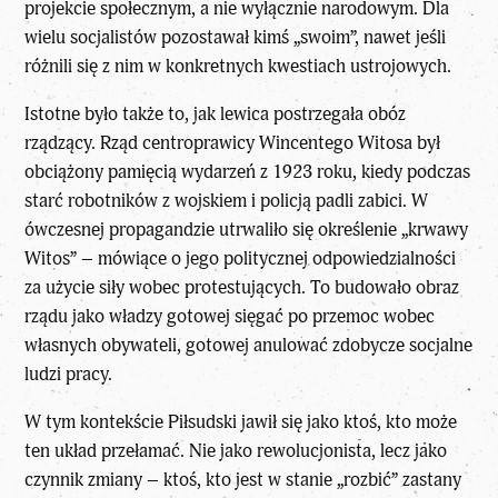
projekcie społecznym, a nie wyłącznie narodowym. Dla
wielu socjalistów pozostawał kimś „swoim”, nawet jeśli
różnili się z nim w konkretnych kwestiach ustrojowych.
Istotne było także to, jak lewica postrzegała obóz
rządzący. Rząd centroprawicy Wincentego Witosa był
obciążony pamięcią wydarzeń z 1923 roku, kiedy podczas
starć robotników z wojskiem i policją padli zabici. W
ówczesnej propagandzie utrwaliło się określenie „krwawy
Witos” – mówiące o jego politycznej odpowiedzialności
za użycie siły wobec protestujących. To budowało obraz
rządu jako władzy gotowej sięgać po przemoc wobec
własnych obywateli, gotowej anulować zdobycze socjalne
ludzi pracy.
W tym kontekście Piłsudski jawił się jako ktoś, kto może
ten układ przełamać. Nie jako rewolucjonista, lecz jako
czynnik zmiany – ktoś, kto jest w stanie „rozbić” zastany