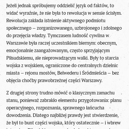
Jeżeli jednak spróbujemy oddzielić język od faktów, to
widać wyraźnie, że nie była to rewolucja w sensie ścisłym.
Rewolucja zakłada istnienie aktywnego podmiotu
społecznego – zorganizowanego, uzbrojonego i zdolnego
do przejęcia władzy. Tymczasem ludność cywilna w
Warszawie była raczej uczestnikiem biernym: obecnym,
emocjonalnie zaangażowanym, często sprzyjającym
Piłsudskiemu, ale nieprowadzącym walki. Były to starcia
wojska z wojskiem, ograniczone do centralnych dzielnic
miasta – rejonu mostów, Belwederu i Śródmieścia – bez
objęcia choćby prawobrzeżnej części Warszawy.
Z drugiej strony trudno mówić o klasycznym zamachu
stanu, ponieważ zabrakło elementu przygotowania: planu
operacyjnego, rozpoznania, sprawnego łańcucha
dowodzenia. Dlatego najbliżej prawdy jest stwierdzenie,
że był to bunt części wojska, który ostatecznie – i wbrew