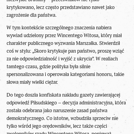
krytykowano, lecz często przedstawiano nawet jako
zagrożenie dla państwa.
W tym kontekście szczególnego znaczenia nabiera
wywiad udzielony przez Wincentego Witosa, który miał
charakter publicznego wyzwania Marszałka. Stwierdził
coś w stylu: „Skoro krytykuje pan państwo, proszę wziąć
za nie odpowiedzialność i wyjść z ukrycia”. W realiach
tamtego czasu, gdzie polityka była silnie
spersonalizowana i operowała kategoriami honoru, takie
słowa miały wielki ciężar.
Do tego doszła konfiskata nakładu gazety zawierającej
odpowiedź Piłsudskiego – decyzja administracyjna, która
została odebrana jako naruszenie zasad państwa
demokratycznego. Co istotne, wzbudziła sprzeciw nie
tylko wśród jego orędowników, lecz także części
zwolenników rządu Wincentego Witosa, ponieważ