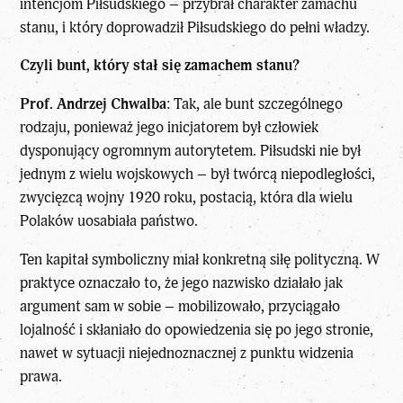
intencjom Piłsudskiego – przybrał charakter zamachu
stanu, i który doprowadził Piłsudskiego do pełni władzy.
Czyli bunt, który stał się zamachem stanu?
Prof. Andrzej Chwalba
: Tak, ale bunt szczególnego
rodzaju, ponieważ jego inicjatorem był człowiek
dysponujący ogromnym autorytetem. Piłsudski nie był
jednym z wielu wojskowych – był twórcą niepodległości,
zwycięzcą wojny 1920 roku, postacią, która dla wielu
Polaków uosabiała państwo.
Ten kapitał symboliczny miał konkretną siłę polityczną. W
praktyce oznaczało to, że jego nazwisko działało jak
argument sam w sobie – mobilizowało, przyciągało
lojalność i skłaniało do opowiedzenia się po jego stronie,
nawet w sytuacji niejednoznacznej z punktu widzenia
prawa.