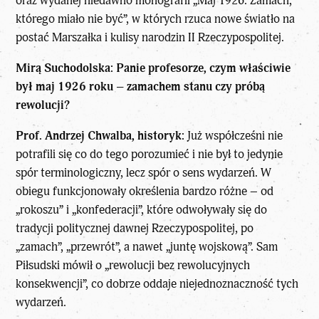
oraz wydanej niedawno monografii „Maj 1926. Zamach,
którego miało nie być”, w których rzuca nowe światło na
postać Marszałka i kulisy narodzin II Rzeczypospolitej.
Mirą Suchodolska: Panie profesorze, czym właściwie
był
maj 1926 roku
– zamachem stanu czy próbą
rewolucji?
Prof. Andrzej Chwalba, historyk:
Już współcześni nie
potrafili się co do tego porozumieć i nie był to jedynie
spór terminologiczny, lecz spór o sens wydarzeń. W
obiegu funkcjonowały określenia bardzo różne – od
„rokoszu” i „konfederacji”, które odwoływały się do
tradycji politycznej dawnej Rzeczypospolitej, po
„zamach”, „przewrót”, a nawet „juntę wojskową”. Sam
Piłsudski mówił o „rewolucji bez rewolucyjnych
konsekwencji”, co dobrze oddaje niejednoznaczność tych
wydarzeń.