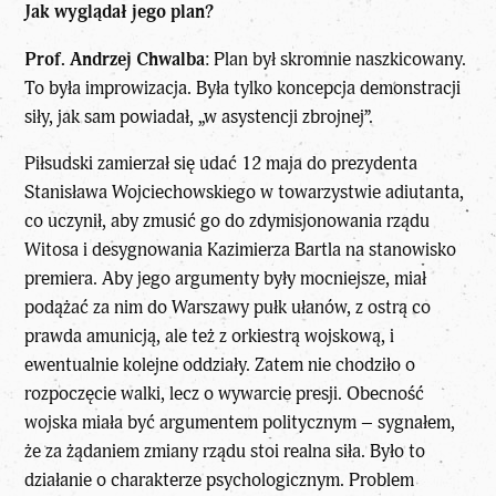
Jak wyglądał jego plan?
Prof. Andrzej Chwalba
: Plan był skromnie naszkicowany.
To była improwizacja. Była tylko koncepcja demonstracji
siły, jak sam powiadał, „w asystencji zbrojnej”.
Piłsudski zamierzał się udać 12 maja do prezydenta
Stanisława Wojciechowskiego w towarzystwie adiutanta,
co uczynił, aby zmusić go do zdymisjonowania rządu
Witosa i desygnowania Kazimierza Bartla na stanowisko
premiera. Aby jego argumenty były mocniejsze, miał
podążać za nim do Warszawy pułk ułanów, z ostrą co
prawda amunicją, ale też z orkiestrą wojskową, i
ewentualnie kolejne oddziały. Zatem nie chodziło o
rozpoczęcie walki, lecz o wywarcie presji. Obecność
wojska miała być argumentem politycznym – sygnałem,
że za żądaniem zmiany rządu stoi realna siła. Było to
działanie o charakterze psychologicznym. Problem