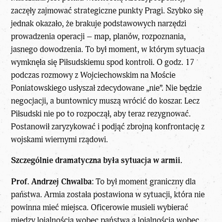
zaczęły zajmować strategiczne punkty Pragi. Szybko się
jednak okazało, że brakuje podstawowych narzędzi
prowadzenia operacji – map, planów, rozpoznania,
jasnego dowodzenia. To był moment, w którym sytuacja
wymknęła się Piłsudskiemu spod kontroli. O godz. 17
podczas rozmowy z Wojciechowskim na Moście
Poniatowskiego usłyszał zdecydowane „nie”. Nie będzie
negocjacji, a buntownicy muszą wrócić do koszar. Lecz
Piłsudski nie po to rozpoczął, aby teraz rezygnować.
Postanowił zaryzykować i podjąć zbrojną konfrontację z
wojskami wiernymi rządowi.
Szczególnie dramatyczna była sytuacja w armii.
Prof. Andrzej Chwalba
: To był moment graniczny dla
państwa. Armia została postawiona w sytuacji, która nie
powinna mieć miejsca. Oficerowie musieli wybierać
między lojalnością wobec państwa a lojalnością wobec