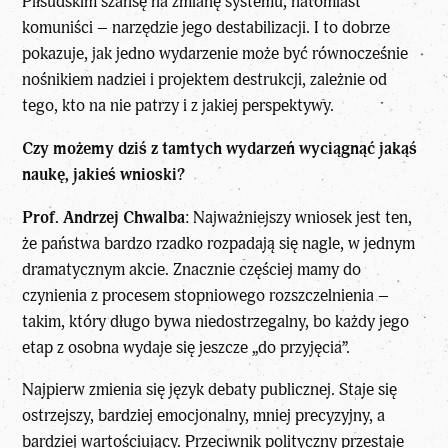
Piłsudskim szansę na zmianę systemu, natomiast
komuniści – narzędzie jego destabilizacji. I to dobrze
pokazuje, jak jedno wydarzenie może być równocześnie
nośnikiem nadziei i projektem destrukcji, zależnie od
tego, kto na nie patrzy i z jakiej perspektywy.
Czy możemy dziś z tamtych wydarzeń wyciągnąć jakąś
naukę, jakieś wnioski?
Prof. Andrzej Chwalba
: Najważniejszy wniosek jest ten,
że państwa bardzo rzadko rozpadają się nagle, w jednym
dramatycznym akcie. Znacznie częściej mamy do
czynienia z procesem stopniowego rozszczelnienia –
takim, który długo bywa niedostrzegalny, bo każdy jego
etap z osobna wydaje się jeszcze „do przyjęcia”.
Najpierw zmienia się język debaty publicznej. Staje się
ostrzejszy, bardziej emocjonalny, mniej precyzyjny, a
bardziej wartościujący. Przeciwnik polityczny przestaje