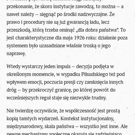
przekonanie, że skoro instytucje zawodzą, to można – a
nawet należy – sięgnąć po środki nadzwyczajne. Że
prawo i procedury nie są już gwarancją ładu, lecz
przeszkodą, którą trzeba ominąć „dla dobra państwa”. To
jest charakterystyczne dla maja 1926 roku: działanie poza
systemem było uzasadniane właśnie troską o jego
naprawę.
Wtedy wystarczy jeden impuls – decyzja podjęta w
określonym momencie, w wypadku Piłsudskiego też pod
wpływem emocji, poczucia presji czy zamknięcia innych
dróg – by przekroczyć granicę, po której powrót do
wcześniejszych reguł staje się niezwykle trudny.
Nie twierdzę oczywiście, że współczesność jest prostą
kopią tamtych wydarzeń. Kontekst instytucjonalny,
międzynarodowy, skala państwa – wszystko jest inne. Ale
pewne mechanizmy społeczne okazują się zadziwiająco