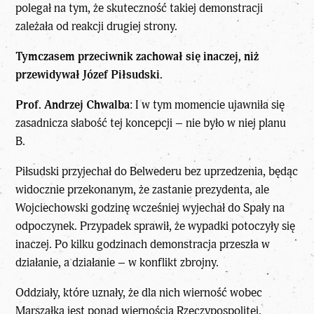
polegał na tym, że skuteczność takiej demonstracji
zależała od reakcji drugiej strony.
Tymczasem przeciwnik zachował się inaczej, niż
przewidywał Józef Piłsudski.
Prof. Andrzej Chwalba
: I w tym momencie ujawniła się
zasadnicza słabość tej koncepcji – nie było w niej planu
B.
Piłsudski przyjechał do Belwederu bez uprzedzenia, będąc
widocznie przekonanym, że zastanie prezydenta, ale
Wojciechowski godzinę wcześniej wyjechał do Spały na
odpoczynek. Przypadek sprawił, że wypadki potoczyły się
inaczej. Po kilku godzinach demonstracja przeszła w
działanie, a działanie – w konflikt zbrojny.
Oddziały, które uznały, że dla nich wierność wobec
Marszałka jest ponad wiernością Rzeczypospolitej,