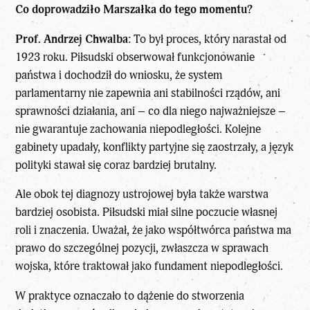
Co doprowadziło Marszałka do tego momentu?
Prof. Andrzej Chwalba
: To był proces, który narastał od
1923 roku. Piłsudski obserwował funkcjonowanie
państwa i dochodził do wniosku, że system
parlamentarny nie zapewnia ani stabilności rządów, ani
sprawności działania, ani – co dla niego najważniejsze –
nie gwarantuje zachowania niepodległości. Kolejne
gabinety upadały, konflikty partyjne się zaostrzały, a język
polityki stawał się coraz bardziej brutalny.
Ale obok tej diagnozy ustrojowej była także warstwa
bardziej osobista. Piłsudski miał silne poczucie własnej
roli i znaczenia. Uważał, że jako współtwórca państwa ma
prawo do szczególnej pozycji, zwłaszcza w sprawach
wojska, które traktował jako fundament niepodległości.
W praktyce oznaczało to dążenie do stworzenia