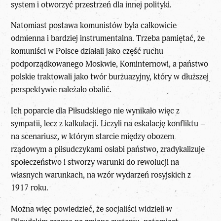
system i otworzyć przestrzeń dla innej polityki.
Natomiast postawa komunistów była całkowicie
odmienna i bardziej instrumentalna. Trzeba pamiętać, że
komuniści w Polsce działali jako część ruchu
podporządkowanego Moskwie, Kominternowi, a państwo
polskie traktowali jako twór burżuazyjny, który w dłuższej
perspektywie należało obalić.
Ich poparcie dla Piłsudskiego nie wynikało więc z
sympatii, lecz z kalkulacji. Liczyli na eskalację konfliktu –
na scenariusz, w którym starcie między obozem
rządowym a piłsudczykami osłabi państwo, zradykalizuje
społeczeństwo i stworzy warunki do rewolucji na
własnych warunkach, na wzór wydarzeń rosyjskich z
1917 roku.
Można więc powiedzieć, że socjaliści widzieli w