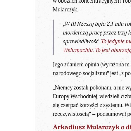
w obozach koncentracyjnych i ro
Mularczyk.
„W III Rzeszy było 2,1 mln r
morderczą pracę przez trzy l
sprawiedliwość.
To jedynie m
Wehrmachtu. To jest oburzają
Jego zdaniem opinia (wyrażona m.i
narodowego socjalizmu” jest „z p
„Niemcy zostali pokonani, a nie wy
Europy Wschodniej, wiedzieli o zb
się czerpać korzyści z systemu. Wi
rzeczywistością” – podsumował po
Arkadiusz Mularczyk o d