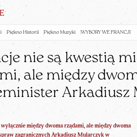
i
Piękno Historii
Piękno Muzyki
WYBORY WE FRANCJI
cje nie są kwestią 
mi, ale między dwom
eminister Arkadiusz
wą wyłącznie między dwoma rządami, ale między dwoma
 spraw zagranicznych Arkadiusz Mularczyk w