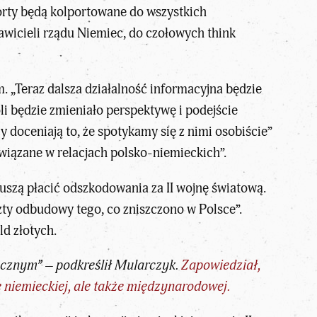
orty będą kolportowane do wszystkich
wicieli rządu Niemiec, do czołowych think
 „Teraz dalsza działalność informacyjna będzie
i będzie zmieniało perspektywę i podejście
y doceniają to, że spotykamy się z nimi osobiście”
wiązane w relacjach polsko-niemieckich”.
uszą płacić odszkodowania za II wojnę światową.
zty odbudowy tego, co zniszczono w Polsce”.
d złotych.
ycznym” – podkreślił Mularczyk.
Zapowiedział,
e niemieckiej, ale także międzynarodowej.