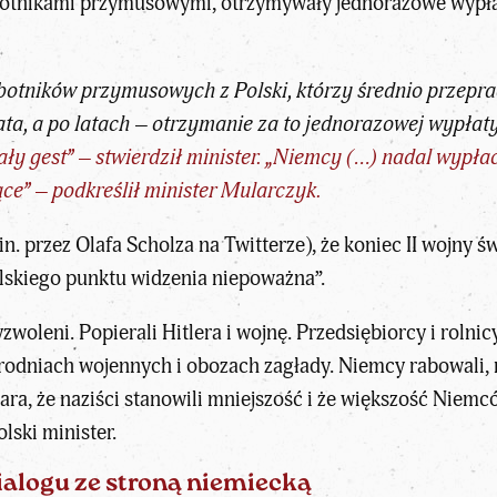
botnikami przymusowymi, otrzymywały jednorazowe wypłat
obotników przymusowych z Polski, którzy średnio przepra
ata, a po latach – otrzymanie za to jednorazowej wypłaty
ały gest” – stwierdził minister. „Niemcy (…) nadal wypł
ce” – podkreślił minister Mularczyk.
n. przez Olafa Scholza na Twitterze), że koniec II wojny 
olskiego punktu widzenia niepoważna”.
zwoleni. Popierali Hitlera i wojnę. Przedsiębiorcy i roln
rodniach wojennych i obozach zagłady. Niemcy rabowali, mo
ara, że naziści stanowili mniejszość i że większość Niemc
lski minister.
ialogu ze stroną niemiecką