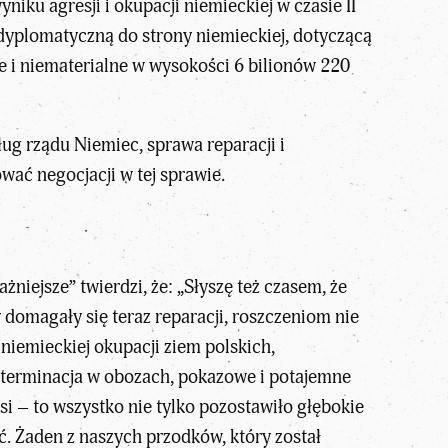
iku agresji i okupacji niemieckiej w czasie II
dyplomatyczną do strony niemieckiej, dotyczącą
e i niematerialne w wysokości 6 bilionów 220
ług rządu Niemiec, sprawa reparacji i
wać negocjacji w tej sprawie.
ażniejsze
” twierdzi, że: „Słyszę też czasem, że
 domagały się teraz reparacji, roszczeniom nie
 niemieckiej okupacji ziem polskich,
ksterminacja w obozach, pokazowe i potajemne
si – to wszystko nie tylko pozostawiło głębokie
yć. Żaden z naszych przodków, który został