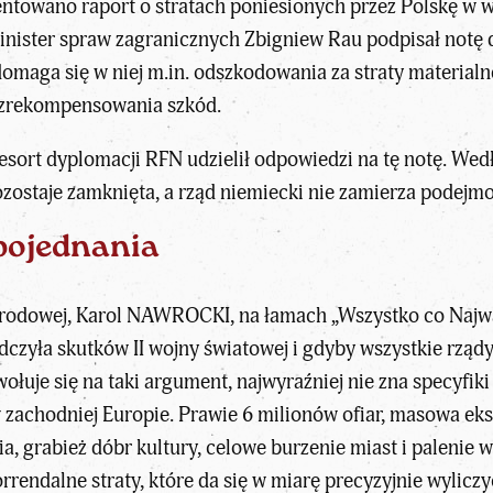
ntowano raport o stratach poniesionych przez Polskę w wyn
minister spraw zagranicznych Zbigniew Rau podpisał notę 
maga się w niej m.in. odszkodowania za straty materialn
i zrekompensowania szkód.
resort dyplomacji RFN udzielił odpowiedzi na tę notę. Wed
ostaje zamknięta, a rząd niemiecki nie zamierza podejmo
 pojednania
arodowej,
Karol NAWROCK
I, na łamach „
Wszystko co Najw
adczyła skutków
II wojny światowej
i gdyby wszystkie rządy
ołuje się na taki argument, najwyraźniej nie zna specyfiki
w zachodniej Europie. Prawie 6 milionów ofiar, masowa e
, grabież dóbr kultury, celowe burzenie miast i palenie w
rrendalne straty, które da się w miarę precyzyjnie wylicz