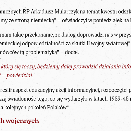
anicznych RP Arkadiusz Mularczyk na temat kwestii odszk
imy ze stroną niemiecką” – oświadczył w poniedziałek na 
le mam takie przekonanie, że dialog doprowadzi nas w prz
mieckiej odpowiedzialności za skutki II wojny światowej” 
mówców tą problematyką” – dodał.
 który się toczy, będziemy dalej prowadzić działania inf
 – powiedział.
eślił aspekt edukacyjny akcji informacyjnej, rozpoczętej 
szą świadomość tego, co się wydarzyło w latach 1939-45 i 
dla kolejnych pokoleń Polaków”.
ch wojennych