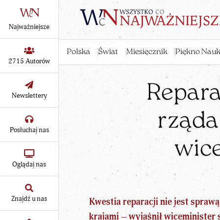
Najważniejsze
Polska
Świat
Miesięcznik
Piękno Nauk
2715 Autorów
Repara
Newslettery
rząda
Posłuchaj nas
wic
Oglądaj nas
Znajdź u nas
Kwestia reparacji nie jest spra
krajami – wyjaśnił wiceminister