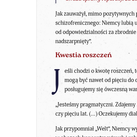
Jak zauważył, mimo pozytywnych p
schizofrenicznego: Niemcy lubią u
od odpowiedzialności za zbrodnie 
nadszarpnięty”.
Kwestia roszczeń
J
eśli chodzi o kwotę roszczeń, 
mogą być nawet od pięciu do d
posługujemy się ówczesną wart
„Jesteśmy pragmatyczni. Zdajemy s
czy pięciu lat. (…) Oczekujemy di
Jak przypomniał „Welt”, Niemcy w