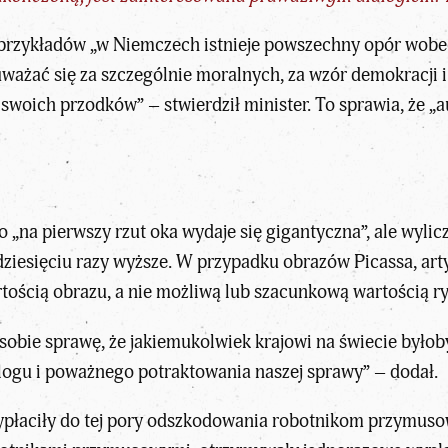
rzykładów „w Niemczech istnieje powszechny opór wobec 
ważać się za szczególnie moralnych, za wzór demokracji 
swoich przodków” – stwierdził minister. To sprawia, że „
to „na pierwszy rzut oka wydaje się gigantyczna”, ale wyli
ziesięciu razy wyższe. W przypadku obrazów Picassa, art
ością obrazu, a nie możliwą lub szacunkową wartością ryn
obie sprawę, że jakiemukolwiek krajowi na świecie byłob
alogu i poważnego potraktowania naszej sprawy” – dodał.
ypłaciły do tej pory odszkodowania robotnikom przymuso