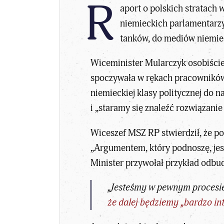
R
aport o polskich stratach
niemieckich parlamentarzy
tanków, do mediów niemie
Wiceminister Mularczyk osobiście
spoczywała w rękach pracowników 
niemieckiej klasy politycznej do n
i „staramy się znaleźć rozwiązani
Wiceszef MSZ RP stwierdził, że p
„Argumentem, który podnoszę, jest
Minister przywołał przykład odbu
„Jesteśmy w pewnym procesie
że dalej będziemy „bardzo in