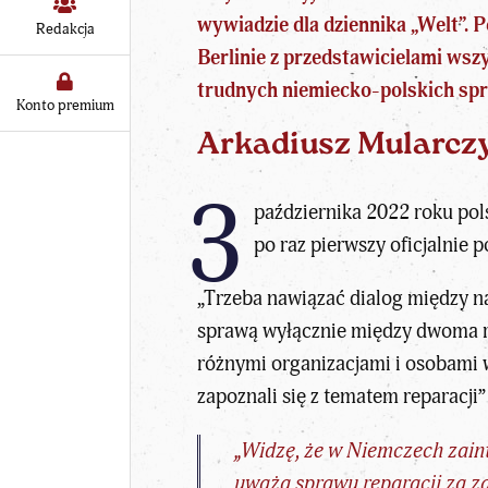
wywiadzie dla dziennika „Welt”. 
Redakcja
Berlinie z przedstawicielami ws
trudnych niemiecko-polskich sp
Konto premium
Arkadiusz Mularczy
3
października 2022 roku pols
po raz pierwszy oficjalnie p
„Trzeba nawiązać dialog między na
sprawą wyłącznie między dwoma rz
różnymi organizacjami i osobami w
zapoznali się z tematem reparacji”
„Widzę, że w Niemczech zaint
uważa sprawy reparacji za z