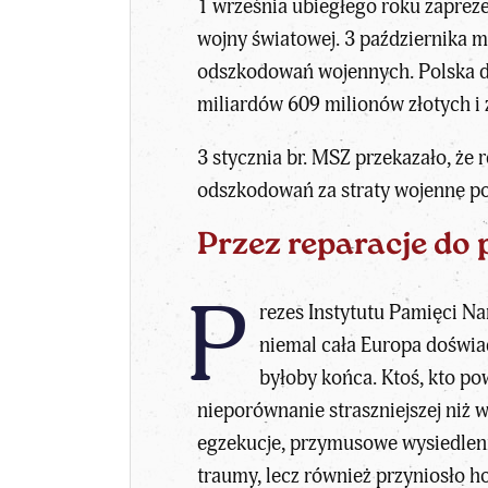
1 września ubiegłego roku zapreze
wojny światowej. 3 października 
odszkodowań wojennych. Polska do
miliardów 609 milionów złotych 
3 stycznia br. MSZ przekazało, że 
odszkodowań za straty wojenne poz
Przez reparacje do
P
rezes Instytutu Pamięci N
niemal cała Europa doświ
byłoby końca. Ktoś, kto pow
nieporównanie straszniejszej niż 
egzekucje, przymusowe wysiedlenia
traumy, lecz również przyniosło ho