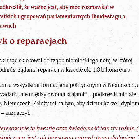
Podkreślił, że ważne jest, aby móc rozmawiać w
zystkich ugrupowań parlamentarnych Bundestagu o
rawach
k o reparacjach
ki rząd skierował do rządu niemieckiego notę, w której
odniósł żądania reparacji w kwocie ok. 1,3 biliona euro.
mi a wszystkimi formacjami politycznymi w Niemczech, aby 
ądami, ale między dwoma krajami” – podkreślił minister
 Niemczech. Zależy mi na tym, aby dziennikarze i dyplom
 – zaznaczył.
eresowanie tą kwestią oraz świadomość tematu rośnie. (
akończoną, jest zainteresowana prawdziwym dialogiem. 