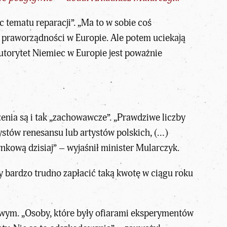
tematu reparacji”. „Ma to w sobie coś
i praworządności w Europie. Ale potem uciekają
autorytet Niemiec w Europie jest poważnie
czenia są i tak „zachowawcze”. „Prawdziwe liczby
ystów renesansu lub artystów polskich, (…)
kową dzisiaj” – wyjaśnił minister Mularczyk.
y bardzo trudno zapłacić taką kwotę w ciągu roku
wym. „Osoby, które były ofiarami eksperymentów