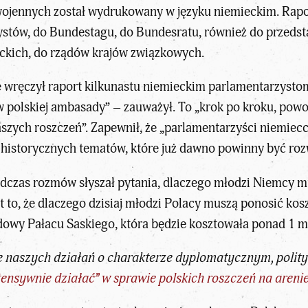
 wojennych został wydrukowany w języku niemieckim. Rap
stów, do Bundestagu, do Bundesratu, również do przedsta
ckich, do rządów krajów związkowych.
 wręczył raport kilkunastu niemieckim parlamentarzystom.
polskiej ambasady” – zauważył. To „krok po kroku, powol
aszych roszczeń”. Zapewnił, że „parlamentarzyści niemiecc
e historycznych tematów, które już dawno powinny być roz
odczas rozmów słyszał pytania, dlaczego młodzi Niemcy m
 to, że dlaczego dzisiaj młodzi Polacy muszą ponosić kos
dowy Pałacu Saskiego, która będzie kosztowała ponad 1 ml
 naszych działań o charakterze dyplomatycznym, polit
tensywnie działać” w sprawie polskich roszczeń na areni