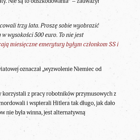
y. Nie są to odszkodowania” – zauważył
cowali trzy lata. Proszę sobie wyobrazić
 w wysokości 500 euro. To nie jest
acają miesięczne emerytury byłym członkom SS i
światowej oznaczał „wyzwolenie Niemiec od
icy korzystali z pracy robotników przymusowych z
rdowali i wspierali Hitlera tak długo, jak dało
ów nie była winna, jest alternatywną