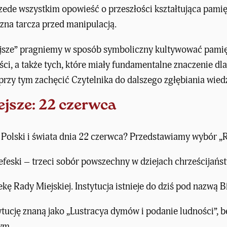
rzede wszystkim
opowieść o przeszłości kształtująca pami
czna tarcza przed manipulacją.
jsze” pragniemy w sposób symboliczny kultywować pamięć
ści, a także tych, które miały fundamentalne znaczenie dl
 przy tym zachęcić Czytelnika do dalszego zgłębiania wied
jsze: 22 czerwca
h Polski i świata dnia 22 czerwca? Przedstawiamy wybór „
efeski – trzeci sobór powszechny w dziejach chrześcijańs
ę Rady Miejskiej. Instytucja istnieje do dziś pod nazwą B
tucję znaną jako „Lustracya dymów i podanie ludności”, bę
ym.