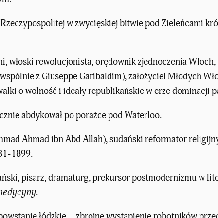
Rzeczypospolitej w zwycięskiej bitwie pod Zieleńcami kr
ni, włoski rewolucjonista, orędownik zjednoczenia Włoch
wspólnie z Giuseppe Garibaldim), założyciel Młodych Wł
alki o wolność i ideały republikańskie w erze dominacji 
cznie abdykował po porażce pod Waterloo.
ad Ahmad ibn Abd Allah), sudański reformator religijn
81-1899.
ski, pisarz, dramaturg, prekursor postmodernizmu w liter
 medycyny
.
stanie łódzkie – zbrojne wystąpienie robotników przec