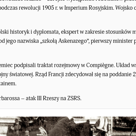
podczas rewolucji 1905 r. w Imperium Rosyjskim. Wojsko o
ski historyk i dyplomata, ekspert w zakresie stosunków 
d jego nazwiska „szkołą Askenazego”, pierwszy minister 
iemiec podpisali traktat rozejmowy w Compiègne. Układ ws
ojny światowej. Rząd Francji zdecydował się na poddanie 
tainem.
barossa – atak III Rzeszy na ZSRS.