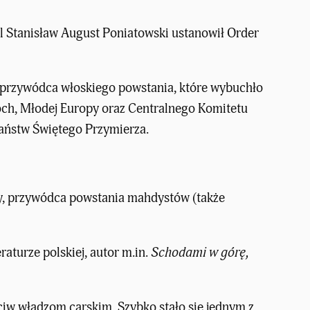
ól Stanisław August Poniatowski ustanowił Order
, przywódca włoskiego powstania, które wybuchło
och, Młodej Europy oraz Centralnego Komitetu
państw Świętego Przymierza.
y, przywódca powstania mahdystów (także
aturze polskiej, autor m.in.
Schodami w górę,
iw władzom carskim. Szybko stało się jednym z