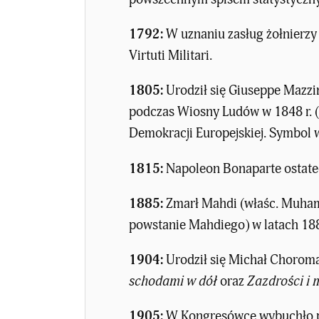
1792:
W uznaniu zasług żołnierzy 
Virtuti Militari.
1805:
Urodził się Giuseppe Mazzi
podczas Wiosny Ludów w 1848 r. (
Demokracji Europejskiej. Symbol w
1815:
Napoleon Bonaparte ostate
1885:
Zmarł Mahdi (właśc. Muhamm
powstanie Mahdiego) w latach 18
1904:
Urodził się Michał Choromań
schodami w dół
oraz
Zazdrości i
1905:
W Kongresówce wybuchło pow