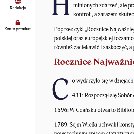
H
minionych zdarzeń, ale p
Redakcja
kontroli, a zarazem skute
Poprzez cykl „Rocznice Najważnie
Konto premium
polskiej oraz europejskiej tożsamo
również zaciekawić i zaskoczyć, a
Rocznice Najważnie
C
o wydarzyło się w dziejac
431
: Rozpoczął się Sobór 
1596:
W Gdańsku otwarto Bibliotek
1789:
Sejm Wielki uchwalił konsty
powszechnym spisem statystyczn