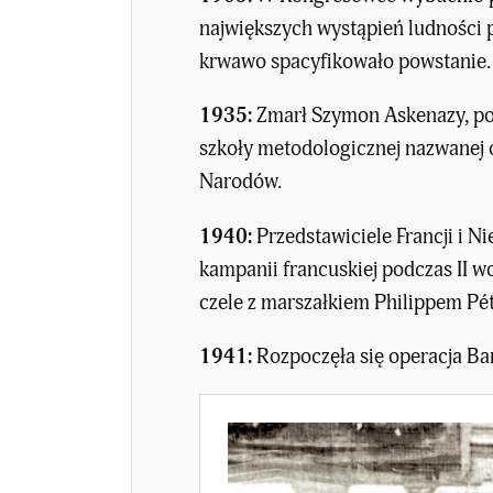
największych wystąpień ludności 
krwawo spacyfikowało powstanie.
1935:
Zmarł Szymon Askenazy, pol
szkoły metodologicznej nazwanej o
Narodów.
1940:
Przedstawiciele Francji i N
kampanii francuskiej podczas II w
czele z marszałkiem Philippem Pé
1941:
Rozpoczęła się operacja Bar