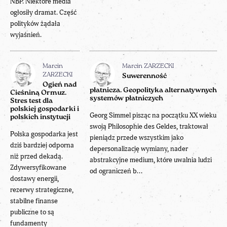
NBP. Niektóre media
ogłosiły dramat. Część
polityków żądała
wyjaśnień.
Marcin
Marcin ZARZECKI
ZARZECKI
Suwerenność
Ogień nad
płatnicza. Geopolityka alternatywnych
Cieśniną Ormuz.
systemów płatniczych
Stres test dla
polskiej gospodarki i
Georg Simmel pisząc na początku XX wieku
polskich instytucji
swoją Philosophie des Geldes, traktował
Polska gospodarka jest
pieniądz przede wszystkim jako
dziś bardziej odporna
depersonalizację wymiany, nader
niż przed dekadą.
abstrakcyjne medium, które uwalnia ludzi
Zdywersyfikowane
od ograniczeń b...
dostawy energii,
rezerwy strategiczne,
stabilne finanse
publiczne to są
fundamenty