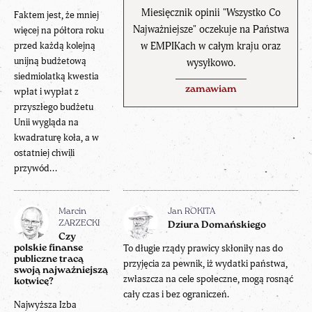
Miesięcznik opinii "Wszystko Co
Faktem jest, że mniej
Najważniejsze" oczekuje na Państwa
więcej na półtora roku
przed każdą kolejną
w EMPIKach w całym kraju oraz
unijną budżetową
wysyłkowo.
siedmiolatką kwestia
zamawiam
wpłat i wypłat z
przyszłego budżetu
Unii wygląda na
kwadraturę koła, a w
ostatniej chwili
przywód...
Marcin
Jan ROKITA
ZARZECKI
Dziura Domańskiego
Czy
To długie rządy prawicy skłoniły nas do
polskie finanse
publiczne tracą
przyjęcia za pewnik, iż wydatki państwa,
swoją najważniejszą
zwłaszcza na cele społeczne, mogą rosnąć
kotwicę?
cały czas i bez ograniczeń.
Najwyższa Izba