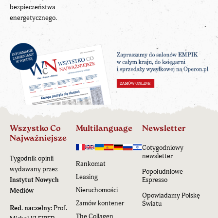
bezpieczeństwa
energetycznego.
Wszystko Co
Multilanguage
Newsletter
Najważniejsze
Cotygodniowy
newsletter
Tygodnik opinii
Rankomat
wydawany przez
Popołudniowe
Leasing
Instytut Nowych
Espresso
Nieruchomości
Mediów
Opowiadamy Polskę
Zamów kontener
Światu
Red. naczelny:
Prof.
The Collagen