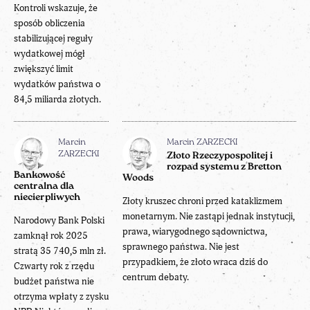
Kontroli wskazuje, że
sposób obliczenia
stabilizującej reguły
wydatkowej mógł
zwiększyć limit
wydatków państwa o
84,5 miliarda złotych.
Marcin
Marcin ZARZECKI
ZARZECKI
Złoto Rzeczypospolitej i
rozpad systemu z Bretton
Bankowość
Woods
centralna dla
niecierpliwych
Złoty kruszec chroni przed kataklizmem
monetarnym. Nie zastąpi jednak instytucji,
Narodowy Bank Polski
prawa, wiarygodnego sądownictwa,
zamknął rok 2025
sprawnego państwa. Nie jest
stratą 35 740,5 mln zł.
przypadkiem, że złoto wraca dziś do
Czwarty rok z rzędu
centrum debaty.
budżet państwa nie
otrzyma wpłaty z zysku