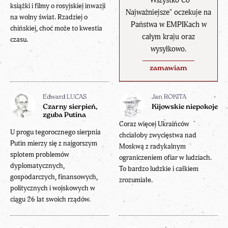
"Wszystko Co
książki i filmy o rosyjskiej inwazji
Najważniejsze" oczekuje na
na wolny świat. Rzadziej o
Państwa w EMPIKach w
chińskiej, choć może to kwestia
całym kraju oraz
czasu.
wysyłkowo.
zamawiam
Edward LUCAS
Jan ROKITA
Czarny sierpień,
Kijowskie niepokoje
zguba Putina
Coraz więcej Ukraińców
U progu tegorocznego sierpnia
chciałoby zwycięstwa nad
Putin mierzy się z najgorszym
Moskwą z radykalnym
splotem problemów
ograniczeniem ofiar w ludziach.
dyplomatycznych,
To bardzo ludzkie i całkiem
gospodarczych, finansowych,
zrozumiałe.
politycznych i wojskowych w
ciągu 26 lat swoich rządów.