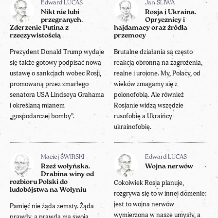
Edward LUCAS
Jan ŚLIWA
Nikt nie lubi
Rosja i Ukraina.
przegranych.
Oprycznicy i
Zderzenie Putina z
hajdamacy oraz źródła
rzeczywistością
przemocy
Prezydent Donald Trump wydaje
Brutalne działania są często
się także gotowy podpisać nową
reakcją obronną na zagrożenia,
ustawę o sankcjach wobec Rosji,
realne i urojone. My, Polacy, od
promowaną przez zmarłego
wieków zmagamy się z
senatora USA Lindseya Grahama
polonofobią. Ale również
i określaną mianem
Rosjanie widzą wszędzie
„gospodarczej bomby”.
rusofobię a Ukraińcy
ukrainofobię.
Maciej ŚWIRSKI
Edward LUCAS
Rzeź wołyńska.
Wojna nerwów
Drabina winy od
rozbioru Polski do
Cokolwiek Rosja planuje,
ludobójstwa na Wołyniu
rozgrywa się to w innej domenie:
jest to wojna nerwów
Pamięć nie żąda zemsty. Żąda
wymierzona w nasze umysły, a
prawdy, a prawda ma swoją