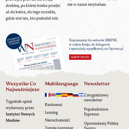
nie w nasze terytorium.
drabinę, po której trzeba przejść
aż do końca, do tego szczebla,
gdzie stoi ten, kto podniósł nóż.
Wszystko Co
Multilanguage
Newsletter
Najważniejsze
Cotygodniowy
newsletter
Tygodnik opinii
Rankomat
wydawany przez
Popołudniowe
Leasing
Instytut Nowych
Espresso
Nieruchomości
Mediów
Opowiadamy Polskę
Zamów kontener
Światu