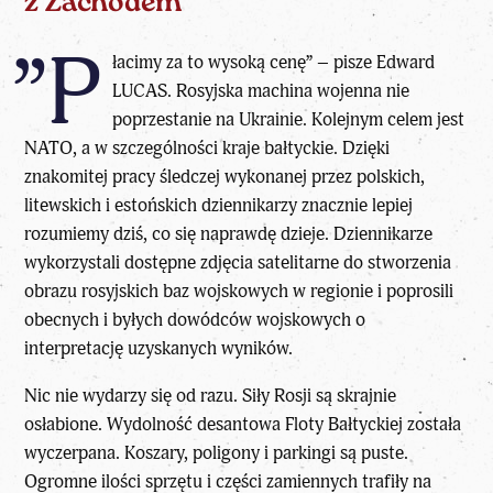
z Zachodem
”P
łacimy za to wysoką cenę” –
pisze
Edward
LUCAS. Rosyjska machina wojenna nie
poprzestanie na Ukrainie. Kolejnym celem jest
NATO, a w szczególności kraje bałtyckie. Dzięki
znakomitej
pracy
śledczej wykonanej przez polskich,
litewskich i estońskich dziennikarzy znacznie lepiej
rozumiemy dziś, co się naprawdę dzieje. Dziennikarze
wykorzystali dostępne zdjęcia satelitarne do stworzenia
obrazu rosyjskich baz wojskowych w regionie i poprosili
obecnych i byłych dowódców wojskowych o
interpretację uzyskanych wyników.
Nic nie wydarzy się od razu. Siły Rosji są skrajnie
osłabione. Wydolność desantowa Floty Bałtyckiej została
wyczerpana. Koszary, poligony i parkingi są puste.
Ogromne ilości sprzętu i części zamiennych trafiły na