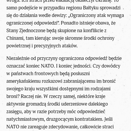
wroga. Ich strach przed eskalacją okaleczył Ukrainę. To
samo podejście w przypadku regionu Bałtyku sprowadzi
się do działania wedle dewizy: „Ograniczony atak wymaga
ograniczonej odpowiedzi”. Ponadto istnieje obawa, że
Stany Zjednoczone będą skupione na konflikcie z
Chinami, tam kierując swoje skromne środki ochrony
powietrznej i precyzyjnych ataków.
Niezależnie od przyczyny ograniczona odpowiedź będzie
oznaczać koniec NATO. I koniec jedności. Czy dowódcy
w państwach frontowych będą posłuszni
amerykańskiemu rozkazowi zabraniającemu im bronić
swojego kraju wszystkimi dostępnymi im rodzajami
broni? Raczej nie. W rzeczy samej, niektóre kraje
aktywnie gromadzą środki uderzeniowe dalekiego
zasięgu, aby w razie potrzeby móc odpowiedzieć
natychmiastowym, druzgocącym kontratakiem. Jeśli
NATO nie zareaguje zdecydowanie, całkowicie straci