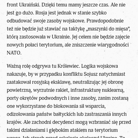
front Ukraiński. Dzięki temu mamy jeszcze czas. Ale nie
jest go dużo. Rosja jest jednak w stanie szybko
odbudować swoje zasoby wojskowe. Prawdopodobnie
też nie będzie już stawiać na taktykę „maszynki do mięsa”,
którą zastosowała w Ukrainie. Jej celem nie będzie zajęcie
nowych połaci terytorium, ale zniszczenie wiarygodności
NATO.
Ważną rolę odgrywa tu Królewiec. Logika wojskowa
nakazuje, by w przypadku konfliktu Sojusz natychmiast
zaatakował rosyjską eksklawę, neutralizując jej obronę
powietrzną, wyrzutnie rakiet, infrastrukturę nuklearną,
porty okrętów podwodnych i inne zasoby, zanim zostaną
one wykorzystane do blokowania sił wsparcia,
odizolowania państw bałtyckich lub zastraszania innych
krajów. Ale zachodni decydenci mogą wzbraniać się przed
takimi działaniami i głębokim atakiem na terytorium