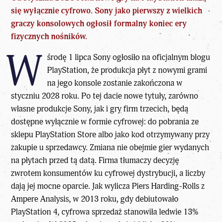
się wyłącznie cyfrowo. Sony jako pierwszy z wielkich
graczy konsolowych ogłosił formalny koniec ery
fizycznych nośników.
W
środę 1 lipca Sony ogłosiło na oficjalnym blogu
PlayStation, że produkcja płyt z nowymi grami
na jego konsole zostanie zakończona w
styczniu 2028 roku. Po tej dacie nowe tytuły, zarówno
własne produkcje Sony, jak i gry firm trzecich, będą
dostępne wyłącznie w formie cyfrowej: do pobrania ze
sklepu PlayStation Store albo jako kod otrzymywany przy
zakupie u sprzedawcy. Zmiana nie obejmie gier wydanych
na płytach przed tą datą. Firma tłumaczy decyzję
zwrotem konsumentów ku cyfrowej dystrybucji, a liczby
dają jej mocne oparcie. Jak wylicza Piers Harding-Rolls z
Ampere Analysis, w 2013 roku, gdy debiutowało
PlayStation 4, cyfrowa sprzedaż stanowiła ledwie 13%