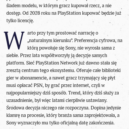
śladem modelu, w którym gracz kupował rzecz, a nie
dostęp. Od 2028 roku na PlayStation kupować będzie już
tylko licencję.
W
arto przy tym prostować narrację o
„naturalnym kierunku”. Preferencja cyfrowa, na
którą powołuje się Sony, nie wyrosła sama z
siebie. Przez lata współtworzyły ją decyzje samych
platform. Sieć PlayStation Network już dawno stała się
zresztą centrum tego ekosystemu. Oferuje całe biblioteki
gier w abonamencie, a nawet gracz trzymający się płyt
musi opłacać PSN, by grać przez internet, czyli w
najpopularniejszy dziś sposób. Trend, który dziś służy za
uzasadnienie, był więc latami cierpliwie ustawiany.
Środowa decyzja niczego nie rozpoczyna. Dopina jedynie
klamrę na procesie, który branża sama zaprojektowała, a
Sony wyznaczyło mu tylko oficjalną datę zakończenia.