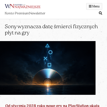
Menu
Konto Premium
Newsletter
Sony wyznacza datę śmierci fizycznych
płyt na gry
Od stycznia 2028 roku nowe gry na PlayStation ukażą