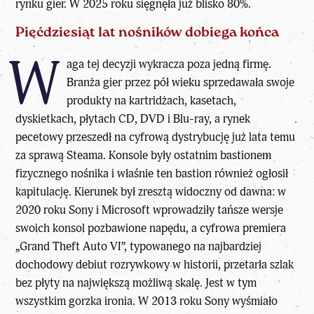
rynku gier. W 2025 roku sięgnęła już blisko 80%.
Pięćdziesiąt lat nośników dobiega końca
W
aga tej decyzji wykracza poza jedną firmę.
Branża gier przez pół wieku sprzedawała swoje
produkty na kartridżach, kasetach,
dyskietkach, płytach CD, DVD i Blu-ray, a rynek
pecetowy przeszedł na cyfrową dystrybucję już lata temu
za sprawą Steama. Konsole były ostatnim bastionem
fizycznego nośnika i właśnie ten bastion również ogłosił
kapitulację. Kierunek był zresztą widoczny od dawna: w
2020 roku Sony i Microsoft wprowadziły
tańsze wersje
swoich konsol
pozbawione napędu, a cyfrowa premiera
„Grand Theft Auto VI”, typowanego na najbardziej
dochodowy debiut rozrywkowy w historii, przetarła szlak
bez płyty na największą możliwą skalę. Jest w tym
wszystkim gorzka ironia. W 2013 roku Sony wyśmiało