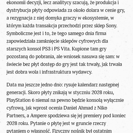
ekonomii decyzji, lecz analitycy szacują, że produkcja i
dystrybucja płyty odpowiada za około dolara w cenie gry,
a rezygnacja z niej domyka graczy w ekosystemie, w
którym każda transakcja przechodzi przez sklep Sony.
Symboliczne jest i to, że tego samego dnia firma
zapowiedziała zamknięcie sklepów cyfrowych dla
starszych konsol PS3 i PS Vita. Kupione tam gry
pozostaną do pobrania, ale wniosek nasuwa się sam: w
świecie bez płyt dostęp do gry jest tak trwały, jak trwała
jest dobra wola i infrastruktura wydawcy.
Data ma jeszcze jedno dno: rysuje kalendarz następnej
generacji. Skoro płyty znikają w styczniu 2028 roku,
PlayStation 6 niemal na pewno będzie konsolą wyłącznie
cyfrową, jak wprost ocenia Daniel Ahmad z Niko
Partners, a Ampere spodziewa się jej premiery pod koniec
2028 roku. Pytanie o płytę jest w gruncie rzeczy
pytaniem o własność. Fizyczny nośnik był ostatnim