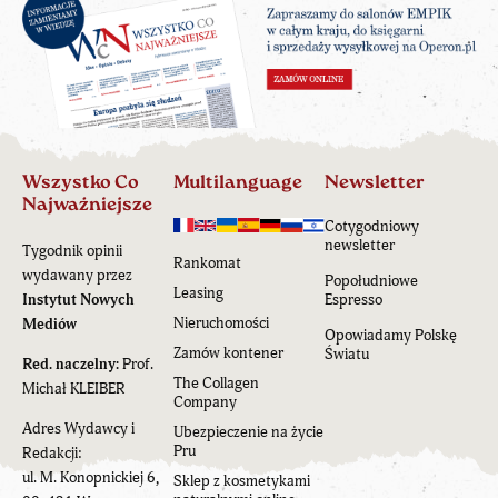
Wszystko Co
Multilanguage
Newsletter
Najważniejsze
Cotygodniowy
newsletter
Tygodnik opinii
Rankomat
wydawany przez
Popołudniowe
Leasing
Instytut Nowych
Espresso
Nieruchomości
Mediów
Opowiadamy Polskę
Zamów kontener
Światu
Red. naczelny:
Prof.
The Collagen
Michał KLEIBER
Company
Adres Wydawcy i
Ubezpieczenie na życie
Pru
Redakcji:
ul. M. Konopnickiej 6,
Sklep z kosmetykami