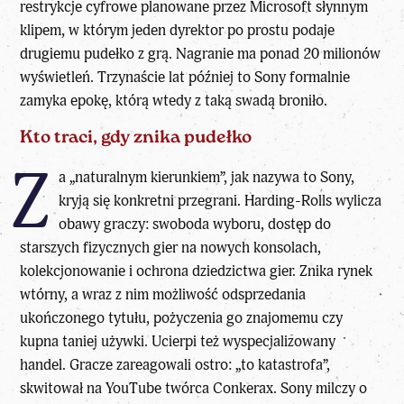
restrykcje cyfrowe planowane przez Microsoft słynnym
klipem, w którym jeden dyrektor po prostu podaje
drugiemu pudełko z grą. Nagranie ma ponad 20 milionów
wyświetleń. Trzynaście lat później to Sony formalnie
zamyka epokę, którą wtedy z taką swadą broniło.
Kto traci, gdy znika pudełko
Z
a „naturalnym kierunkiem”, jak nazywa to Sony,
kryją się konkretni przegrani. Harding-Rolls wylicza
obawy graczy: swoboda wyboru, dostęp do
starszych fizycznych gier na nowych konsolach,
kolekcjonowanie i ochrona dziedzictwa gier. Znika rynek
wtórny, a wraz z nim możliwość odsprzedania
ukończonego tytułu, pożyczenia go znajomemu czy
kupna taniej używki. Ucierpi też wyspecjalizowany
handel. Gracze zareagowali ostro: „to katastrofa”,
skwitował na YouTube twórca Conkerax. Sony milczy o