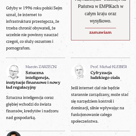
Państwa w EMPIKach w
Gdyby w 1996 roku polski Sejm
całym kraju oraz
uznał, że internet to
wysyłkowo.
infrastruktura przestępcza, że
trzeba chronić obywateli, że
zamawiam
uczelnie nie powinny nauczać
czegoś, co służy oszustom i
pornografom.
Marcin ZARZECKI
Prof. Michał KLEIBER
Sztuczna
Cyfryzacja
inteligencja,
ludzkiego ciała
instytucje finansowe i nowy
ład regulacyjny
Jeśli internet ciał nie będzie
starannie zarządzany, może stać
Sztuczna inteligencja coraz
się narzędziem kontroli i
głębiej wchodzi do świata
dominacji, silnie wpływając na
finansów, kredytów i nadzoru
funkcjonowanie całego
nad gospodarką.
społeczeństwa.