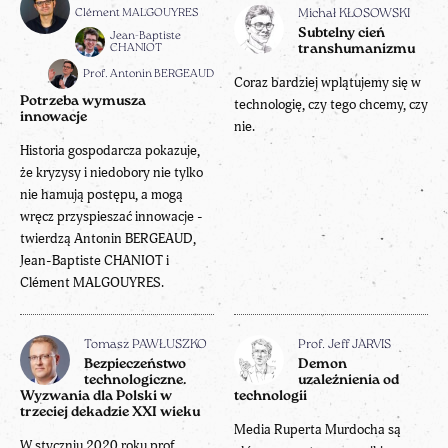
Clément MALGOUYRES
Michał KŁOSOWSKI
Subtelny cień
Jean-Baptiste
CHANIOT
transhumanizmu
Prof. Antonin BERGEAUD
Coraz bardziej wplątujemy się w
Potrzeba wymusza
technologię, czy tego chcemy, czy
innowacje
nie.
Historia gospodarcza pokazuje,
że kryzysy i niedobory nie tylko
nie hamują postępu, a mogą
wręcz przyspieszać innowacje -
twierdzą Antonin BERGEAUD,
Jean-Baptiste CHANIOT i
Clément MALGOUYRES.
Tomasz PAWŁUSZKO
Prof. Jeff JARVIS
Bezpieczeństwo
Demon
technologiczne.
uzależnienia od
Wyzwania dla Polski w
technologii
trzeciej dekadzie XXI wieku
Media Ruperta Murdocha są
W styczniu 2020 roku prof.