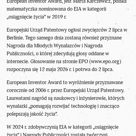
European Inventor Award, jest Marta Karczewicz, polska
matematyczka nominowana do EIA w kategorii
„osiągnięcie życia” w 2019 r.
Europejski Urząd Patentowy ogłosi zwycięzców 2 lipca w
Berlinie. Tego samego dnia zostaną również przyznane
Nagroda dla Młodych Wynalazców i Nagroda
Publiczności, o której zdecydują głosy oddane w
internecie. Głosowanie na stronie EPO (
www.epo.org
)
rozpoczyna się 12 maja 2026 r. i potrwa do 2 lipca.
European Inventor Award to wyróżnienie przyznawane
corocznie od 2006 r. przez Europejski Urząd Patentowy.
Laureatami nagród są naukowcy i inżynierowie, których
wynalazki „pomagają rozwijać technologię i znacząco
polepszają jakość życia”.
W 2024 r. zdobywczynią EIA w kategorii „osiągnięcie
życia” i Nagrody Publiczności została twórczyni