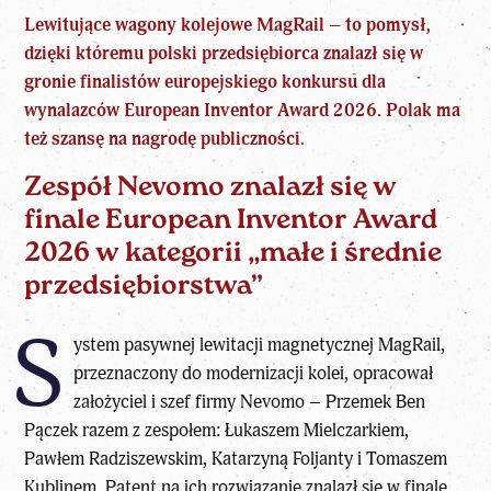
Lewitujące wagony kolejowe MagRail – to pomysł,
dzięki któremu polski przedsiębiorca znalazł się w
gronie finalistów europejskiego konkursu dla
wynalazców European
Inventor
Award 2026. Polak ma
też szansę na nagrodę publiczności.
Zespół Nevomo znalazł się w
finale European Inventor Award
2026 w kategorii „małe i średnie
przedsiębiorstwa”
S
ystem
pasywnej lewitacji magnetycznej MagRail,
przeznaczony do modernizacji kolei, opracował
założyciel i szef firmy Nevomo – Przemek Ben
Pączek razem z zespołem: Łukaszem Mielczarkiem,
Pawłem Radziszewskim, Katarzyną Foljanty i Tomaszem
Kublinem. Patent na ich rozwiązanie znalazł się w finale