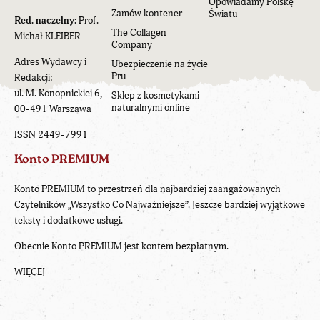
Opowiadamy Polskę
Zamów kontener
Światu
Red. naczelny:
Prof.
The Collagen
Michał KLEIBER
Company
Adres Wydawcy i
Ubezpieczenie na życie
Pru
Redakcji:
ul. M. Konopnickiej 6,
Sklep z kosmetykami
naturalnymi online
00-491 Warszawa
ISSN 2449-7991
Konto PREMIUM
Konto PREMIUM to przestrzeń dla najbardziej zaangażowanych
Czytelników „Wszystko Co Najważniejsze”. Jeszcze bardziej wyjątkowe
teksty i dodatkowe usługi.
Obecnie Konto PREMIUM jest kontem bezpłatnym.
WIĘCEJ