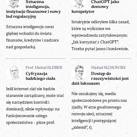
Sztuczna
ChatGPT jako
inteligencja,
domowy
instytucje finansowe i nowy
korepetytor
ład regulacyjny
Intuicyjnie odkryłem kilka zasad,
Sztuczna inteligencja coraz
które są wyliczone we
głębiej wchodzi do świata
wprowadzeniu zatytułowanym:
finansów, kredytów i nadzoru
„Jak korzystać z ChatGPT”.
nad gospodarką.
Trzeba pytać jasno i konkretnie.
Prof. Michał KLEIBER
Michał KŁOSOWSKI
Cyfryzacja
Dostęp do
ludzkiego ciała
rzeczywistości jest
dziś luksusem
Jeśli internet ciał nie będzie
Nie oszukujmy się, media
starannie zarządzany, może stać
społecznościowe po prostu nas
się narzędziem kontroli i
zjadły. W erze gwałtownego
dominacji, silnie wpływając na
rozwoju sieci, sztucznej
funkcjonowanie całego
inteligencji i postępującej
społeczeństwa - pisze prof.
„aidemii”, tj.