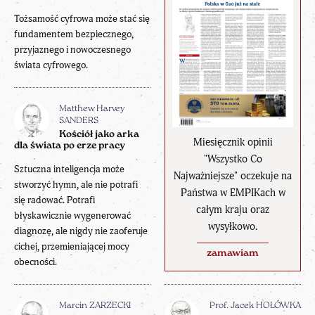
Tożsamość cyfrowa może stać się
fundamentem bezpiecznego,
przyjaznego i nowoczesnego
świata cyfrowego.
Matthew Harvey
SANDERS
Kościół jako arka
Miesięcznik opinii
dla świata po erze pracy
"Wszystko Co
Sztuczna inteligencja może
Najważniejsze" oczekuje na
stworzyć hymn, ale nie potrafi
Państwa w EMPIKach w
się radować. Potrafi
całym kraju oraz
błyskawicznie wygenerować
wysyłkowo.
diagnozę, ale nigdy nie zaoferuje
cichej, przemieniającej mocy
zamawiam
obecności.
Marcin ZARZECKI
Prof. Jacek HOŁÓWKA