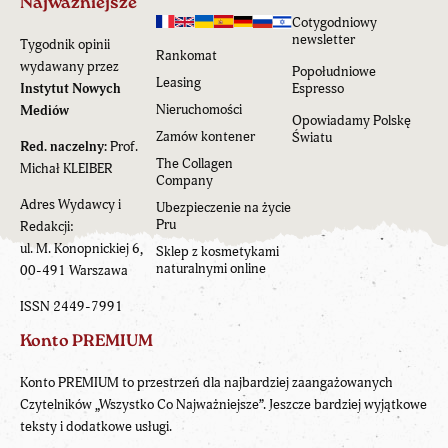
Najważniejsze
Cotygodniowy
newsletter
Tygodnik opinii
Rankomat
wydawany przez
Popołudniowe
Leasing
Instytut Nowych
Espresso
Nieruchomości
Mediów
Opowiadamy Polskę
Zamów kontener
Światu
Red. naczelny:
Prof.
The Collagen
Michał KLEIBER
Company
Adres Wydawcy i
Ubezpieczenie na życie
Pru
Redakcji:
ul. M. Konopnickiej 6,
Sklep z kosmetykami
naturalnymi online
00-491 Warszawa
ISSN 2449-7991
Konto PREMIUM
Konto PREMIUM to przestrzeń dla najbardziej zaangażowanych
Czytelników „Wszystko Co Najważniejsze”. Jeszcze bardziej wyjątkowe
teksty i dodatkowe usługi.