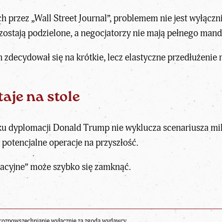
 przez „Wall Street Journal”, problemem nie jest wyłącznie 
ostają podzielone, a negocjatorzy nie mają pełnego man
 zdecydował się na krótkie, lecz elastyczne przedłużeni
aje na stole
u dyplomacji Donald Trump nie wyklucza scenariusza m
potencjalne operacje na przyszłość.
jacyjne” może szybko się zamknąć.
rozpowszechnianie wyłącznie za zgodą wydawcy.