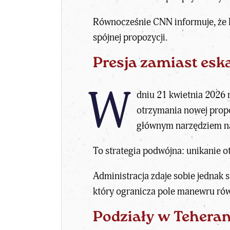
Równocześnie CNN informuje, że 
spójnej propozycji.
Presja zamiast eska
W
dniu 21 kwietnia 2026 r
otrzymania nowej propo
głównym narzędziem na
To strategia podwójna: unikanie o
Administracja zdaje sobie jednak s
który ogranicza pole manewru równ
Podziały w Teheran