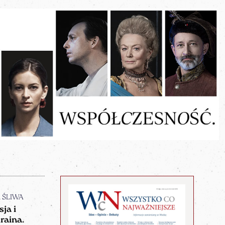
n ŚLIWA
sja i
raina.