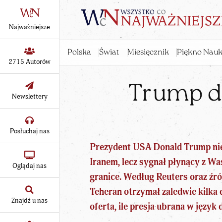
Najważniejsze
Polska
Świat
Miesięcznik
Piękno Nauk
2715 Autorów
Trump da
Newslettery
Posłuchaj nas
Prezydent USA Donald Trump nie
Iranem, lecz sygnał płynący z Wa
Oglądaj nas
granice. Według Reuters oraz źró
Teheran otrzymał zaledwie kilka d
Znajdź u nas
oferta, ile presja ubrana w język 