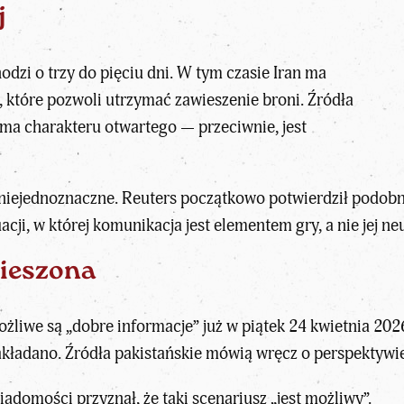
j
hodzi o trzy do pięciu dni. W tym czasie
Iran
ma
 które pozwoli utrzymać zawieszenie broni. Źródła
e ma charakteru otwartego — przeciwnie, jest
niejednoznaczne. Reuters początkowo potwierdził podobne 
cji, w której komunikacja jest elementem gry, a nie jej n
ieszona
żliwe są „dobre informacje” już w piątek 24 kwietnia 202
 zakładano. Źródła pakistańskie mówią wręcz o perspektyw
adomości przyznał, że taki scenariusz „jest możliwy”.