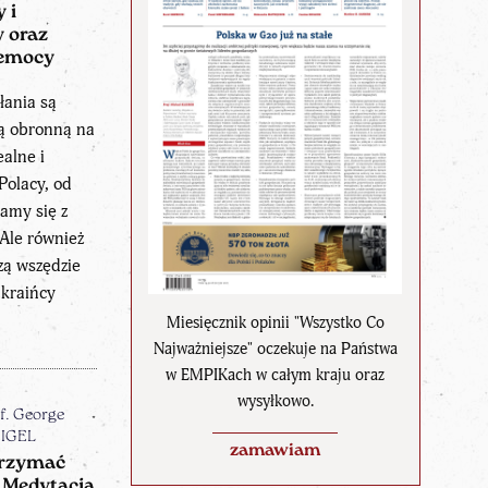
 i
 oraz
zemocy
łania są
ją obronną na
ealne i
Polacy, od
amy się z
 Ale również
zą wszędzie
Ukraińcy
.
Miesięcznik opinii "Wszystko Co
Najważniejsze" oczekuje na Państwa
w EMPIKach w całym kraju oraz
wysyłkowo.
f. George
IGEL
zamawiam
rzymać
 Medytacja