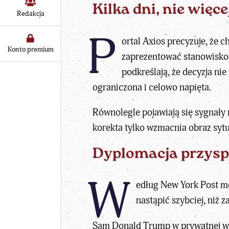
Kilka dni, nie więce
Redakcja
P
ortal Axios precyzuje, że c
Konto premium
zaprezentować stanowisko,
podkreślają, że decyzja ni
ograniczona i celowo napięta.
Równolegle pojawiają się sygnały 
korekta tylko wzmacnia obraz sytua
Dyplomacja przysp
W
edług New York Post mo
nastąpić szybciej, niż
Sam
Donald Trump
w prywatnej wi