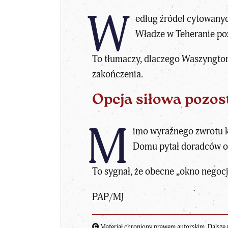
W
edług źródeł cytowanych
Władze w Teheranie poz
To tłumaczy, dlaczego Waszyngton
zakończenia.
Opcja siłowa pozost
M
imo wyraźnego zwrotu k
Domu pytał doradców o 
To sygnał, że obecne „okno negoc
PAP/MJ
Materiał chroniony prawem autorskim. Dalsze 