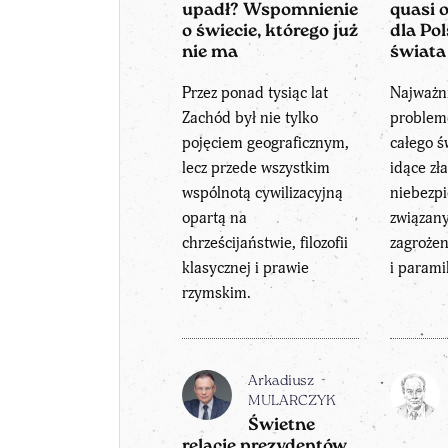
upadł? Wspomnienie
quasi 
o świecie, którego już
dla Pol
nie ma
świata
Przez ponad tysiąc lat
Najważn
Zachód był nie tylko
problem
pojęciem geograficznym,
całego ś
lecz przede wszystkim
idące zł
wspólnotą cywilizacyjną
niebezp
opartą na
związany
chrześcijaństwie, filozofii
zagrożen
klasycznej i prawie
i parami
rzymskim.
Arkadiusz
MULARCZYK
Świetne
relacje prezydentów