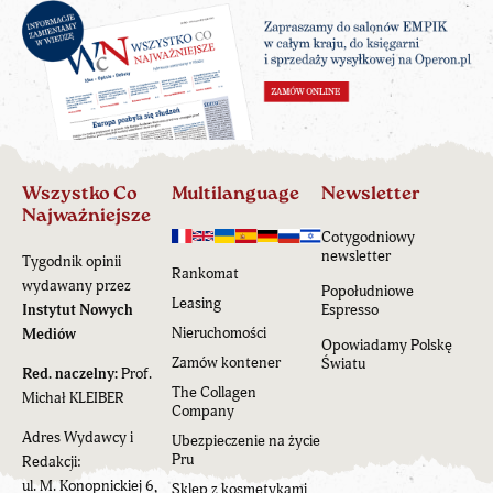
Wszystko Co
Multilanguage
Newsletter
Najważniejsze
Cotygodniowy
newsletter
Tygodnik opinii
Rankomat
wydawany przez
Popołudniowe
Leasing
Instytut Nowych
Espresso
Nieruchomości
Mediów
Opowiadamy Polskę
Zamów kontener
Światu
Red. naczelny:
Prof.
The Collagen
Michał KLEIBER
Company
Adres Wydawcy i
Ubezpieczenie na życie
Pru
Redakcji:
ul. M. Konopnickiej 6,
Sklep z kosmetykami