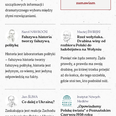
zamawiam
szczątkowych informacji i
dramatycznego wyboru między
złymi rozwiązaniami.
Karol NAWROCKI
Maciej ŚWIRSKI
Fałszywa historia
Rzeź wołyńska.
tworzy fałszywą
Drabina winy od
politykę
rozbioru Polski do
ludobójstwa na Wołyniu
Historia jest laboratorium polityki
Pamięć nie żąda zemsty. Żąda
– fałszywa historia tworzy
prawdy, a prawda ma swoją
fałszywą politykę, historia jest
drabinę, po której trzeba przejść
jedynym, co wiemy, jest jedyną
aż do końca, do tego szczebla,
odpowiedzią na fakty.
gdzie stoi ten, kto podniósł nóż.
Jan ŚLIWA
Instytut Nowych
Mediów
Co dalej z Ukrainą?
„Opowiadamy
Zaskakująca jest reakcja Zachodu
Polskę światu” o Poznańskim
Czerwcu 1956 roku