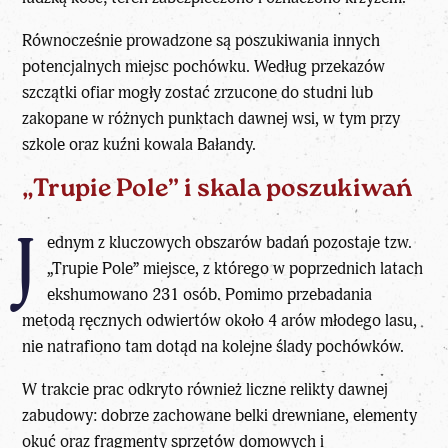
Równocześnie prowadzone są poszukiwania innych
potencjalnych miejsc
pochówku
. Według przekazów
szczątki ofiar mogły zostać zrzucone do studni lub
zakopane w różnych punktach dawnej wsi, w tym przy
szkole oraz kuźni kowala Bałandy.
„Trupie Pole” i skala poszukiwań
J
ednym z kluczowych obszarów badań pozostaje tzw.
„Trupie Pole” miejsce, z którego w poprzednich latach
ekshumowano 231 osób. Pomimo przebadania
metodą ręcznych odwiertów około 4 arów młodego lasu,
nie natrafiono tam dotąd na kolejne ślady pochówków.
W trakcie prac odkryto również liczne relikty dawnej
zabudowy: dobrze zachowane belki drewniane, elementy
okuć oraz fragmenty sprzętów domowych i