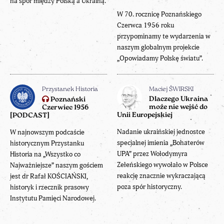
na spór między Polską a Ukrainą.
W 70. rocznicę Poznańskiego
Czerwca 1956 roku
przypominamy te wydarzenia w
naszym globalnym projekcie
„Opowiadamy Polskę światu”.
Przystanek Historia
Maciej ŚWIRSKI
Dlaczego Ukraina
Poznański
może nie wejść do
Czerwiec 1956
Unii Europejskiej
[PODCAST]
Nadanie ukraińskiej jednostce
W najnowszym podcaście
specjalnej imienia „Bohaterów
historycznym Przystanku
UPA” przez Wołodymyra
Historia na „Wszystko co
Zełeńskiego wywołało w Polsce
Najważniejsze” naszym gościem
reakcję znacznie wykraczającą
jest dr Rafał KOŚCIAŃSKI,
poza spór historyczny.
historyk i rzecznik prasowy
Instytutu Pamięci Narodowej.