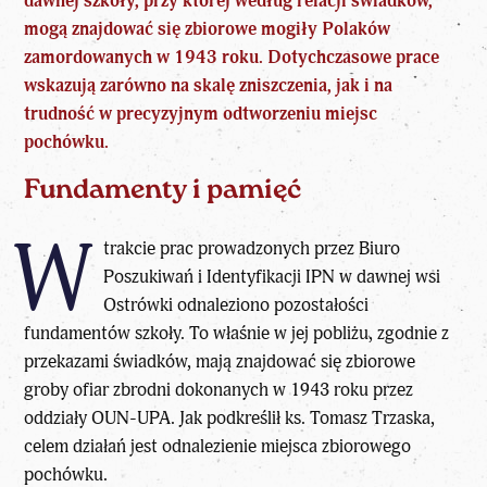
dawnej szkoły, przy której według relacji świadków,
mogą znajdować się zbiorowe mogiły Polaków
zamordowanych w 1943 roku. Dotychczasowe prace
wskazują zarówno na skalę zniszczenia, jak i na
trudność w precyzyjnym odtworzeniu miejsc
pochówku.
Fundamenty i pamięć
W
trakcie prac prowadzonych przez Biuro
Poszukiwań i Identyfikacji IPN w dawnej wsi
Ostrówki odnaleziono pozostałości
fundamentów szkoły. To właśnie w jej pobliżu, zgodnie z
przekazami świadków, mają znajdować się zbiorowe
groby ofiar zbrodni
dokonanych w 1943 roku przez
oddziały OUN-UPA. Jak podkreślił ks. Tomasz Trzaska,
celem działań jest odnalezienie miejsca zbiorowego
pochówku.