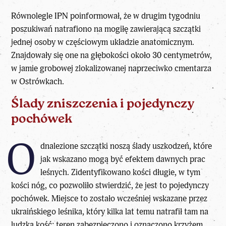
Równolegle
IPN
poinformował, że w drugim tygodniu
poszukiwań natrafiono na
mogiłę
zawierającą szczątki
jednej osoby w częściowym układzie anatomicznym.
Znajdowały się one na głębokości około 30 centymetrów,
w jamie grobowej zlokalizowanej naprzeciwko cmentarza
w Ostrówkach.
Ślady zniszczenia i pojedynczy
pochówek
O
dnalezione szczątki noszą ślady uszkodzeń, które
jak wskazano mogą być efektem dawnych prac
leśnych. Zidentyfikowano kości długie, w tym
kości nóg, co pozwoliło stwierdzić, że jest to pojedynczy
pochówek. Miejsce to zostało wcześniej wskazane przez
ukraińskiego leśnika, który kilka lat temu natrafił tam na
ludzką kość; teren zabezpieczono i oznaczono krzyżem.