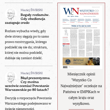
Maciej ŚWIRSKI
Reguły rozłamów.
Gdy obediencja
zastępuje credo
Rozłam wybucha wtedy, gdy
dwie strony sięgają po to samo
prawo rozstrzygania, którego
podzielić się nie da; struktura,
której nie można podzielić,
dubluje się zamiast dzielić.
Miesięcznik opinii
Maciej ŚWIRSKI
Błąd prezentyzmu.
"Wszystko Co
Czy można
Najważniejsze" oczekuje na
uczciwie oceniać Powstanie
Warszawskie po 80 latach?
Państwa w EMPIKach w
całym kraju oraz
Decyzję o rozpoczęciu Powstania
wysyłkowo.
Warszawskiego podejmowano w
świecie niepewności,