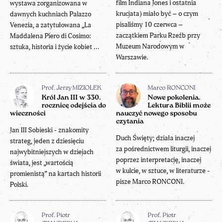
film Indiana Jones i ostatnia
wystawa zorganizowana w
krucjata) miało być – o czym
dawnych kuchniach Palazzo
pisaliśmy 10 czerwca –
Venezia, a zatytułowana „La
zaczątkiem Parku Rzeźb przy
Maddalena Piero di Cosimo:
Muzeum Narodowym w
sztuka, historia i życie kobiet ...
Warszawie.
Prof. Jerzy MIZIOŁEK
Marco RONCONI
Król Jan III w 330.
Nowe pokolenia.
rocznicę odejścia do
Lektura Biblii może
wieczności
nauczyć nowego sposobu
czytania
Jan III Sobieski - znakomity
Duch Święty; działa inaczej
strateg, jeden z dziesięciu
za pośrednictwem liturgii, inaczej
najwybitniejszych w dziejach
poprzez interpretację, inaczej
świata, jest „wartością
w kulcie, w sztuce, w literaturze -
promienistą” na kartach historii
pisze Marco RONCONI.
Polski.
Prof. Piotr
Prof. Piotr