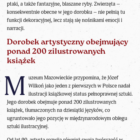
ptaki, a także fantazyjne, blaszane ryby. Zwierzęta –
konsekwentnie obecne w jego dorobku – nie pełnią tu
funkcji dekoracyjnej, lecz stają się nośnikami emocji i
narracji.
Dorobek artystyczny obejmujący
ponad 200 zilustrowanych
książek
M
uzeum Mazowieckie przypomina, że Józef
Wilkoń jako jeden z pierwszych w Polsce nadał
ilustracji książkowej status pełnoprawnej sztuki.
Jego dorobek obejmuje ponad 200 zilustrowanych
książek, tłumaczonych na dziesiątki języków, co
ugruntowało jego pozycję w międzynarodowym obiegu
sztuki ilustracyjnej.
Od lat 90. artysta rozwija również swoją twórczość w