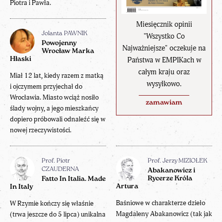
Piotra i Pawła.
Miesięcznik opinii
Jolanta PAWNIK
"Wszystko Co
Powojenny
Najważniejsze" oczekuje na
Wrocław Marka
Państwa w EMPIKach w
Hłaski
całym kraju oraz
Miał 12 lat, kiedy razem z matką
wysyłkowo.
i ojczymem przyjechał do
Wrocławia. Miasto wciąż nosiło
zamawiam
ślady wojny, a jego mieszkańcy
dopiero próbowali odnaleźć się w
nowej rzeczywistości.
Prof. Piotr
Prof. Jerzy MIZIOŁEK
CZAUDERNA
Abakanowicz i
Rycerze Króla
Fatto In Italia. Made
Artura
In Italy
Baśniowe w charakterze dzieło
W Rzymie kończy się właśnie
Magdaleny Abakanowicz (tak jak
(trwa jeszcze do 5 lipca) unikalna