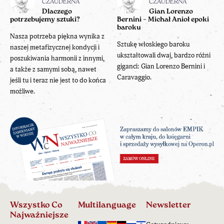
CZAUDERNA
CZAUDERNA
Dlaczego
Gian Lorenzo
potrzebujemy sztuki?
Bernini – Michał Anioł epoki
baroku
Nasza potrzeba piękna wynika z
Sztukę włoskiego baroku
naszej metafizycznej kondycji i
ukształtowali dwaj, bardzo różni
poszukiwania harmonii z innymi,
giganci: Gian Lorenzo Bernini i
a także z samymi sobą, nawet
Caravaggio.
jeśli tu i teraz nie jest to do końca
możliwe.
Wszystko Co
Multilanguage
Newsletter
Najważniejsze