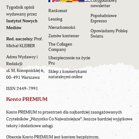
Cotygodniowy
newsletter
Tygodnik opinii
Rankomat
wydawany przez
Popołudniowe
Leasing
Instytut Nowych
Espresso
Nieruchomości
Mediów
Opowiadamy Polskę
Zamów kontener
Światu
Red. naczelny:
Prof.
The Collagen
Michał KLEIBER
Company
Adres Wydawcy i
Ubezpieczenie na życie
Pru
Redakcji:
ul. M. Konopnickiej 6,
Sklep z kosmetykami
naturalnymi online
00-491 Warszawa
ISSN 2449-7991
Konto PREMIUM
Konto PREMIUM to przestrzeń dla najbardziej zaangażowanych
Czytelników „Wszystko Co Najważniejsze”. Jeszcze bardziej wyjątkowe
teksty i dodatkowe usługi.
Obecnie Konto PREMIUM jest kontem bezpłatnym.