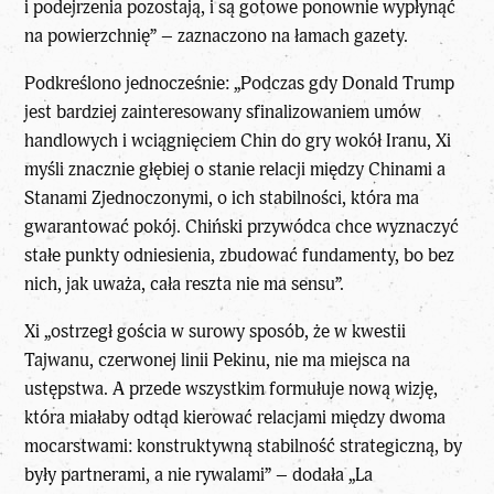
i podejrzenia pozostają, i są gotowe ponownie wypłynąć
na powierzchnię” – zaznaczono na łamach gazety.
Podkreślono jednocześnie: „Podczas gdy Donald Trump
jest bardziej zainteresowany sfinalizowaniem umów
handlowych i wciągnięciem Chin do gry wokół Iranu, Xi
myśli znacznie głębiej o stanie relacji między Chinami a
Stanami Zjednoczonymi, o ich stabilności, która ma
gwarantować pokój. Chiński przywódca chce wyznaczyć
stałe punkty odniesienia, zbudować fundamenty, bo bez
nich, jak uważa, cała reszta nie ma sensu”.
Xi „ostrzegł gościa w surowy sposób, że w kwestii
Tajwanu, czerwonej linii Pekinu, nie ma miejsca na
ustępstwa. A przede wszystkim formułuje nową wizję,
która miałaby odtąd kierować relacjami między dwoma
mocarstwami: konstruktywną stabilność strategiczną, by
były partnerami, a nie rywalami” – dodała „La