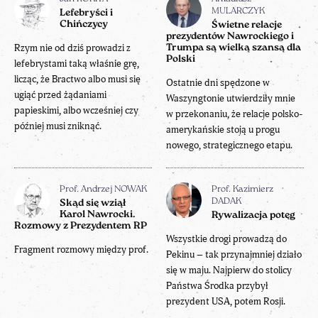
MULARCZYK
Lefebryści i
Chińczycy
Świetne relacje
prezydentów Nawrockiego i
Rzym nie od dziś prowadzi z
Trumpa są wielką szansą dla
Polski
lefebrystami taką właśnie grę,
licząc, że Bractwo albo musi się
Ostatnie dni spędzone w
ugiąć przed żądaniami
Waszyngtonie utwierdziły mnie
papieskimi, albo wcześniej czy
w przekonaniu, że relacje polsko-
później musi zniknąć.
amerykańskie stoją u progu
nowego, strategicznego etapu.
Prof. Andrzej NOWAK
Prof. Kazimierz
DADAK
Skąd się wziął
Karol Nawrocki.
Rywalizacja potęg
Rozmowy z Prezydentem RP
Wszystkie drogi prowadzą do
Fragment rozmowy między prof.
Pekinu – tak przynajmniej działo
się w maju. Najpierw do stolicy
Państwa Środka przybył
prezydent USA, potem Rosji.