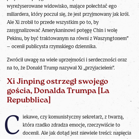
wyreżyserowane widowisko, mające połechtać ego
miliardera, który poczuł się, że jest przyjmowany jak król.
Ale Xi zrobił to przede wszystkim po to, by
zasygnalizować Amerykaninowi potęgę
Chin
i wolę
Pekinu, by być traktowanym na równi z Waszyngtonem”
– ocenił publicysta rzymskiego dziennika.
Zwrócił uwagę na wiele uprzejmości i serdeczności oraz
na to, że Donald Trump nazywał Xi „przyjacielem”.
Xi Jinping ostrzegł swojego
gościa, Donalda Trumpa [La
Repubblica]
C
iekawe, czy komunistyczny sekretarz, z twarzą,
która rzadko zdradza emocje, rzeczywiście to
docenił. Ale jak dotąd jest niewiele treści: napięcia