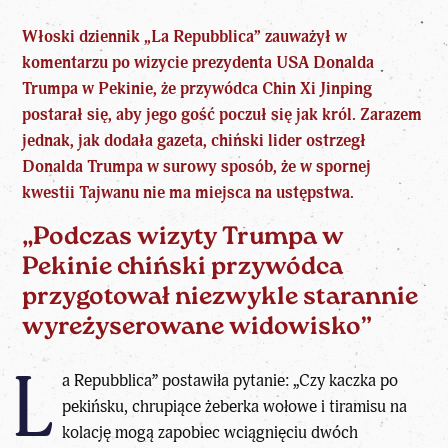
Włoski dziennik „La Repubblica” zauważył w
komentarzu po wizycie
prezydenta
USA Donalda
Trumpa w Pekinie, że
przywódca Chin Xi Jinping
postarał się
, aby jego gość poczuł się jak król. Zarazem
jednak, jak dodała gazeta,
chiński lider ostrzegł
Donalda Trumpa
w surowy sposób, że w spornej
kwestii Tajwanu nie ma miejsca na ustępstwa.
„Podczas wizyty Trumpa w
Pekinie chiński przywódca
przygotował niezwykle starannie
wyreżyserowane widowisko”
L
a Repubblica” postawiła pytanie: „Czy kaczka po
pekińsku, chrupiące żeberka wołowe i tiramisu na
kolację mogą zapobiec wciągnięciu dwóch