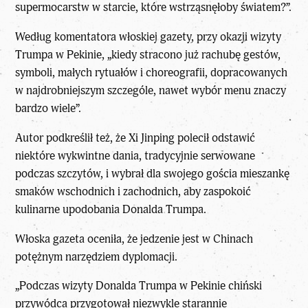
supermocarstw w starcie, które wstrząsnęłoby światem?”.
Według komentatora włoskiej gazety, przy okazji wizyty
Trumpa w Pekinie, „kiedy stracono już rachubę gestów,
symboli, małych rytuałów i choreografii, dopracowanych
w najdrobniejszym szczególe, nawet wybór menu znaczy
bardzo wiele”.
Autor podkreślił też, że Xi Jinping polecił odstawić
niektóre wykwintne dania, tradycyjnie serwowane
podczas szczytów, i wybrał dla swojego gościa mieszankę
smaków wschodnich i zachodnich, aby zaspokoić
kulinarne upodobania Donalda Trumpa.
Włoska gazeta oceniła, że jedzenie jest w Chinach
potężnym narzędziem dyplomacji.
„Podczas wizyty Donalda Trumpa w Pekinie chiński
przywódca przygotował niezwykle starannie