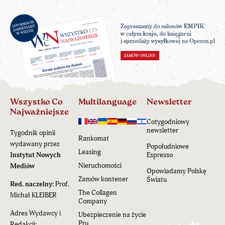
Wszystko Co
Multilanguage
Newsletter
Najważniejsze
Cotygodniowy
newsletter
Tygodnik opinii
Rankomat
wydawany przez
Popołudniowe
Leasing
Instytut Nowych
Espresso
Nieruchomości
Mediów
Opowiadamy Polskę
Zamów kontener
Światu
Red. naczelny:
Prof.
The Collagen
Michał KLEIBER
Company
Adres Wydawcy i
Ubezpieczenie na życie
Pru
Redakcji: