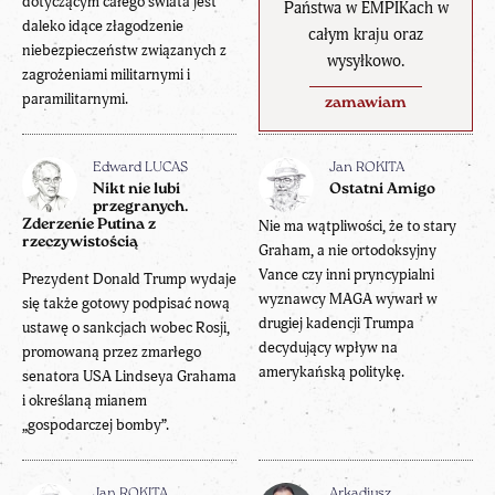
dotyczącym całego świata jest
Państwa w EMPIKach w
daleko idące złagodzenie
całym kraju oraz
niebezpieczeństw związanych z
wysyłkowo.
zagrożeniami militarnymi i
paramilitarnymi.
zamawiam
Edward LUCAS
Jan ROKITA
Nikt nie lubi
Ostatni Amigo
przegranych.
Zderzenie Putina z
Nie ma wątpliwości, że to stary
rzeczywistością
Graham, a nie ortodoksyjny
Vance czy inni pryncypialni
Prezydent Donald Trump wydaje
wyznawcy MAGA wywarł w
się także gotowy podpisać nową
drugiej kadencji Trumpa
ustawę o sankcjach wobec Rosji,
decydujący wpływ na
promowaną przez zmarłego
amerykańską politykę.
senatora USA Lindseya Grahama
i określaną mianem
„gospodarczej bomby”.
Jan ROKITA
Arkadiusz