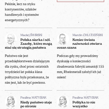
Pekinie, lecz na styku
kontynentów, szlaków
handlowych i systemów
energetycznych?
Maciej ŚWIRSKI
Marcin CHLUDZIŃSKI
Polska siarka i sól.
Koniec świata
Zasoby, które mogą
naiwności otwiera
stać się strategią państwa
ocean szans
Państwo nie jest
Podczas gdy my prowadzimy
przedsiębiorstwem działającym
dyskusję o konieczności
dla zysku, choć przez ostatnich
zbudowania fabryki amunicji 155
trzydzieści lat polska klasa
mm, Rheinmetall założył ich już
polityczna była przekonana, że
osiem!
nim jest, lub że być powinno.
Paulina MATYSIAK
Paulina MATYSIAK
Kiedy państwo staje
Polityka to nie
po stronie
wszystko