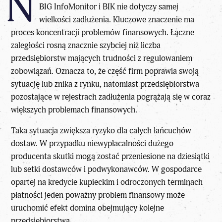
N
BIG InfoMonitor i BIK nie dotyczy samej
wielkości zadłużenia. Kluczowe znaczenie ma
proces koncentracji problemów finansowych. Łączne
zaległości rosną znacznie szybciej niż liczba
przedsiębiorstw mających trudności z regulowaniem
zobowiązań. Oznacza to, że część firm poprawia swoją
sytuację lub znika z rynku, natomiast przedsiębiorstwa
pozostające w rejestrach zadłużenia pogrążają się w coraz
większych problemach finansowych.
Taka sytuacja zwiększa ryzyko dla całych łańcuchów
dostaw. W przypadku niewypłacalności dużego
producenta skutki mogą zostać przeniesione na dziesiątki
lub setki dostawców i podwykonawców. W gospodarce
opartej na kredycie kupieckim i odroczonych terminach
płatności jeden poważny problem finansowy może
uruchomić efekt domina obejmujący kolejne
przedsiębiorstwa.