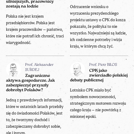
silniejszych, pracownicy
zostają na lodzie
Odrzucenie wniosku o
wyrzuceniu prezydenckiego
Polska nie jest krajem
projektu ustawy o CPK do kosza
przedsiębiorców. Polska jest
pokazało, że polityka to nie
krajem pracowników – państwo,
wszystko. Najważniejsi są ludzie,
które nie potrafi ich chronić, traci
ich codzienne potrzeby i wizja
wiarygodność.
kraju, w którym chcą żyć.
Prof. Aleksander
Prof. Piotr BIŁOS
SURDEJ
CPK jako
zwierciadło polskiej
Zagraniczne
debaty publicznej
aktywa gospodarcze. Jak
zabezpieczyć przyszły
Lotnisko CPK miało być
dobrobyt Polaków?
symbolem nowoczesności,
Jedną z prawdziwych informacji,
strategicznym motorem rozwoju
które w ostatnich latach przebiły
całego kraju – nie powtórką z
się do świadomości Polaków, jest
minionej epoki.
to, że tworzymy dochód i
zabezpieczamy dobrobyt sobie,
ale i innym.