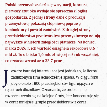
Polski przemysł znalazł się w sytuacji, która na
pierwszy rzut oka wydaje się sprzeczna z logiką
gospodarczą. Z jednej strony dane o produkcji
przemysłowej pokazują stopniową poprawę
koniunktury i powrót zamówień. Z drugiej strony
przedsiębiorstwa przetwórstwa przemysłowego notują
najwyższe w historii zaległości płatnicze. Na koniec
marca 2026 r. ich wartość osiągnęła rekordowe 8,6
mld zł. To o blisko 1,6 mld zł więcej niż rok wcześniej,
co oznacza wzrost aż o 22,7 proc.
J
eszcze bardziej interesujące jest jednak to, że liczba
zadłużonych firm jednocześnie spadła. W ciągu roku
ubyło około 1800 przedsiębiorstw figurujących w
rejestrach dłużników. Oznacza to, że problem nie
rozprzestrzenia się na kolejne firmy, lecz koncentruje się
w coraz mniejszej grupie przedsiębiorstw z coraz