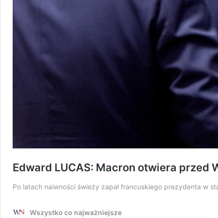
Edward LUCAS: Macron otwiera przed Wi
Po latach naiwności świeży zapał francuskiego prezydenta w sta
Wszystko co najważniejsze