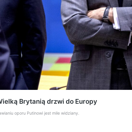
elką Brytanią drzwi do Europy
wianiu oporu Putinowi jest mile widziany.