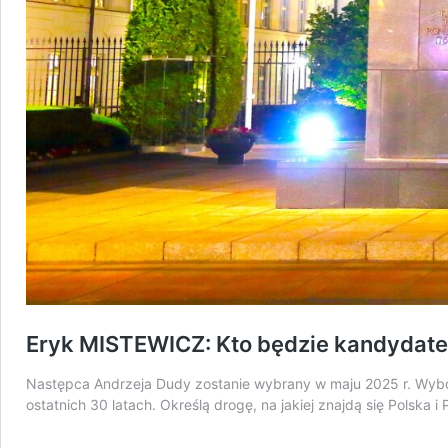
Eryk MISTEWICZ: Kto będzie kandydat
Następca Andrzeja Dudy zostanie wybrany w maju 2025 r. Wybo
ostatnich 30 latach. Określą drogę, na jakiej znajdą się Polska i