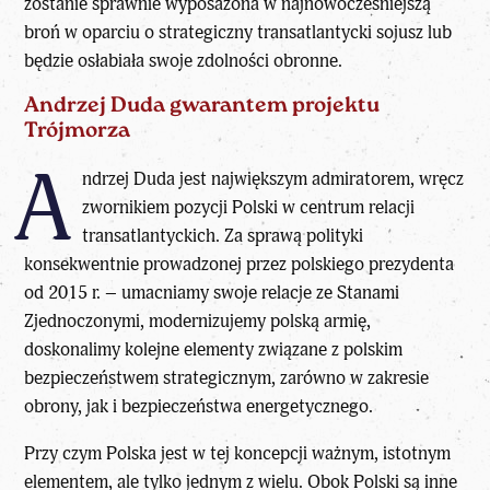
zostanie sprawnie wyposażona w najnowocześniejszą
broń w oparciu o strategiczny transatlantycki sojusz lub
będzie osłabiała swoje zdolności obronne.
Andrzej Duda gwarantem projektu
Trójmorza
A
ndrzej Duda jest największym admiratorem, wręcz
zwornikiem pozycji Polski w centrum relacji
transatlantyckich. Za sprawą polityki
konsekwentnie prowadzonej przez polskiego prezydenta
od 2015 r. – umacniamy swoje relacje ze Stanami
Zjednoczonymi, modernizujemy polską armię,
doskonalimy kolejne elementy związane z polskim
bezpieczeństwem strategicznym, zarówno w zakresie
obrony, jak i bezpieczeństwa energetycznego.
Przy czym Polska jest w tej koncepcji ważnym, istotnym
elementem, ale tylko jednym z wielu. Obok Polski są inne