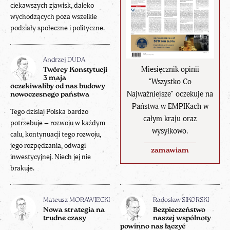
ciekawszych zjawisk, daleko
wychodzących poza wszelkie
podziały społeczne i polityczne.
Andrzej DUDA
Miesięcznik opinii
Twórcy Konstytucji
3 maja
"Wszystko Co
oczekiwaliby od nas budowy
Najważniejsze" oczekuje na
nowoczesnego państwa
Państwa w EMPIKach w
Tego dzisiaj Polska bardzo
całym kraju oraz
potrzebuje – rozwoju w każdym
wysyłkowo.
calu, kontynuacji tego rozwoju,
jego rozpędzania, odwagi
zamawiam
inwestycyjnej. Niech jej nie
brakuje.
Mateusz MORAWIECKI
Radosław SIKORSKI
Nowa strategia na
Bezpieczeństwo
trudne czasy
naszej wspólnoty
powinno nas łączyć