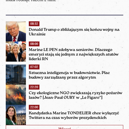
08:32
Donald Trump o zbliżającym się końcu wojny na
Ukrainie
08:00
Marine LE PEN zdobywa seniorów. Dlaczego
emeryci stają się jednym z największych atutów
liderki RN
07:02
Sztuczna inteligencja w budownictwie. Plac
budowy zarządzany przez algorytm
22:20
Czy ekologiczne NGO zwiększają ryzyko pożarów
lasów? [Jean-Paul OURY w „Le Figaro”]
22:00
Kandydatka Marine TONDELIER chce wyłączyć
Twittera na czas wyborów prezydenckich