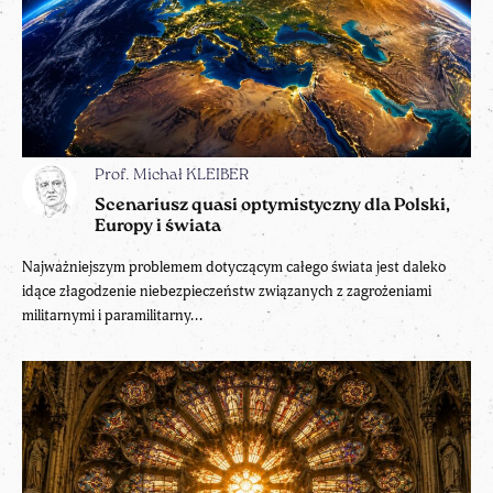
Prof. Michał KLEIBER
Scenariusz quasi optymistyczny dla Polski,
Europy i świata
Najważniejszym problemem dotyczącym całego świata jest daleko
idące złagodzenie niebezpieczeństw związanych z zagrożeniami
militarnymi i paramilitarny...