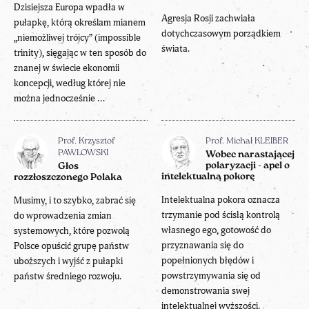
Dzisiejsza Europa wpadła w
Agresja Rosji zachwiała
pułapkę, którą określam mianem
dotychczasowym porządkiem
„niemożliwej trójcy” (impossible
świata.
trinity), sięgając w ten sposób do
znanej w świecie ekonomii
koncepcji, według której nie
można jednocześnie ...
Prof. Krzysztof
Prof. Michał KLEIBER
PAWŁOWSKI
Wobec narastającej
polaryzacji - apel o
Głos
intelektualną pokorę
rozzłoszczonego Polaka
Intelektualna pokora oznacza
Musimy, i to szybko, zabrać się
trzymanie pod ścisłą kontrolą
do wprowadzenia zmian
własnego ego, gotowość do
systemowych, które pozwolą
przyznawania się do
Polsce opuścić grupę państw
popełnionych błędów i
uboższych i wyjść z pułapki
powstrzymywania się od
państw średniego rozwoju.
demonstrowania swej
intelektualnej wyższości.