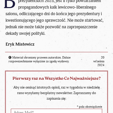
B
prezydenckich 2025, jest li tylko powtarzaniem
propagandowych kalk lewicowo-liberalnego
salonu, odliczającego dni do końca jego prezydentury i
kwestionującego jego sprawczość. Nie może startować,
jednak nie może także pozwolić na zaprzepaszczenie
dekady swojej polityki.
Eryk Mistewicz
Materiał chroniony prawem autorskim. Dalsze
20
rozpowszechnianie wyłącznie za zgodą wydawcy.
września
2024
Pierwszy raz na Wszystko Co Najważniejsze?
Aby nie ominąć istotnych opinii, raz w tygodniu w niedzielę
rano wysyłamy bezpłatny newsletter. Zapraszamy do
zapisania się:
*
pola obowiązkowe