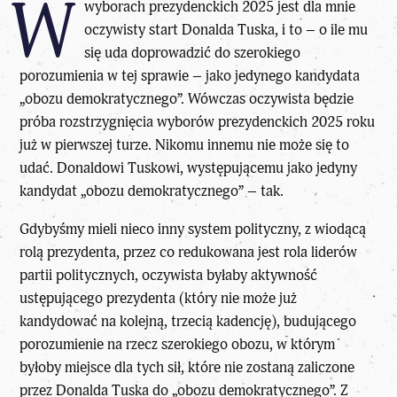
W
wyborach prezydenckich 2025 jest dla mnie
oczywisty start Donalda Tuska, i to – o ile mu
się uda doprowadzić do szerokiego
porozumienia w tej sprawie – jako jedynego kandydata
„obozu demokratycznego”. Wówczas oczywista będzie
próba rozstrzygnięcia wyborów prezydenckich 2025 roku
już w pierwszej turze. Nikomu innemu nie może się to
udać. Donaldowi Tuskowi, występującemu jako jedyny
kandydat „obozu demokratycznego” – tak.
Gdybyśmy mieli nieco inny system polityczny, z wiodącą
rolą prezydenta, przez co redukowana jest rola liderów
partii politycznych, oczywista byłaby aktywność
ustępującego prezydenta (który nie może już
kandydować na kolejną, trzecią kadencję), budującego
porozumienie na rzecz szerokiego obozu, w którym
byłoby miejsce dla tych sił, które nie zostaną zaliczone
przez Donalda Tuska do „obozu demokratycznego”. Z