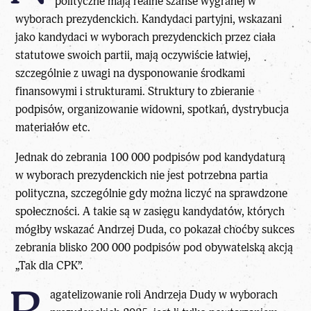
polityczne mają realne szanse wygranej w
wyborach prezydenckich. Kandydaci partyjni, wskazani
jako kandydaci w wyborach prezydenckich przez ciała
statutowe swoich partii, mają oczywiście łatwiej,
szczególnie z uwagi na dysponowanie środkami
finansowymi i strukturami. Struktury to zbieranie
podpisów, organizowanie widowni, spotkań, dystrybucja
materiałów etc.
Jednak do zebrania 100 000 podpisów
pod kandydaturą
w wyborach prezydenckich
nie jest potrzebna partia
polityczna, szczególnie gdy można liczyć na sprawdzone
społeczności. A takie są w zasięgu kandydatów, których
mógłby wskazać Andrzej Duda, co pokazał choćby sukces
zebrania blisko 200 000 podpisów pod obywatelską akcją
„Tak dla CPK”.
agatelizowanie roli Andrzeja Dudy w wyborach