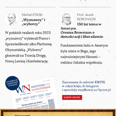
Michał STRĄK
Prof. Jacek
KORONACKI
„Wyznawcy” i
„wyborcy”
150 lat temu w
Ameryce.
W polskich realiach roku 2023
Orestes Brownson o
demokracji i liberalizmie
„wyznawcy” wybierali Prawo i
Sprawiedliwość albo Platformę
Fundamentem ładu w Ameryce
Obywatelską. „Wyborcy”
była wiara w Boga, jego
głosowali na Trzecią Drogę,
najważniejszymi filarami –
Nową Lewicę i Konfederację.
rodzina i lokalna wspólnota.