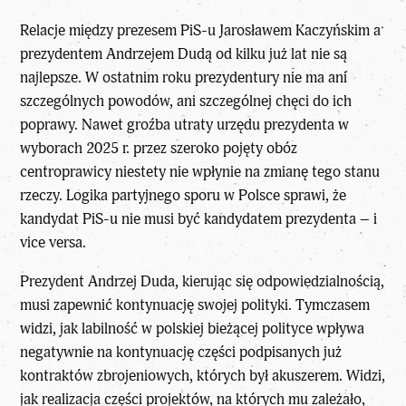
Relacje między prezesem PiS-u Jarosławem Kaczyńskim a
prezydentem Andrzejem Dudą od kilku już lat nie są
najlepsze. W ostatnim roku prezydentury nie ma ani
szczególnych powodów, ani szczególnej chęci do ich
poprawy. Nawet
groźba utraty urzędu prezydenta w
wyborach 2025 r.
przez szeroko pojęty obóz
centroprawicy niestety nie wpłynie na zmianę tego stanu
rzeczy. Logika partyjnego sporu w Polsce sprawi, że
kandydat PiS-u nie musi być kandydatem prezydenta – i
vice versa.
Prezydent Andrzej Duda, kierując się odpowiedzialnością,
musi zapewnić kontynuację swojej polityki. Tymczasem
widzi, jak labilność w polskiej bieżącej polityce wpływa
negatywnie na kontynuację części podpisanych już
kontraktów zbrojeniowych, których był akuszerem. Widzi,
jak realizacja części projektów, na których mu zależało,