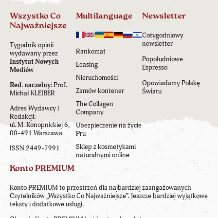
Wszystko Co
Multilanguage
Newsletter
Najważniejsze
Cotygodniowy
newsletter
Tygodnik opinii
Rankomat
wydawany przez
Popołudniowe
Instytut Nowych
Leasing
Espresso
Mediów
Nieruchomości
Opowiadamy Polskę
Red. naczelny:
Prof.
Zamów kontener
Światu
Michał KLEIBER
The Collagen
Adres Wydawcy i
Company
Redakcji:
ul. M. Konopnickiej 6,
Ubezpieczenie na życie
00-491 Warszawa
Pru
Sklep z kosmetykami
ISSN 2449-7991
naturalnymi online
Konto PREMIUM
Konto PREMIUM to przestrzeń dla najbardziej zaangażowanych
Czytelników „Wszystko Co Najważniejsze”. Jeszcze bardziej wyjątkowe
teksty i dodatkowe usługi.