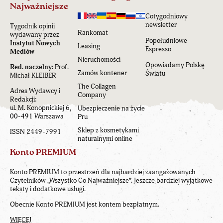
Najważniejsze
Cotygodniowy
newsletter
Tygodnik opinii
Rankomat
wydawany przez
Popołudniowe
Instytut Nowych
Leasing
Espresso
Mediów
Nieruchomości
Opowiadamy Polskę
Red. naczelny:
Prof.
Zamów kontener
Światu
Michał KLEIBER
The Collagen
Adres Wydawcy i
Company
Redakcji:
ul. M. Konopnickiej 6,
Ubezpieczenie na życie
00-491 Warszawa
Pru
Sklep z kosmetykami
ISSN 2449-7991
naturalnymi online
Konto PREMIUM
Konto PREMIUM to przestrzeń dla najbardziej zaangażowanych
Czytelników „Wszystko Co Najważniejsze”. Jeszcze bardziej wyjątkowe
teksty i dodatkowe usługi.
Obecnie Konto PREMIUM jest kontem bezpłatnym.
WIĘCEJ