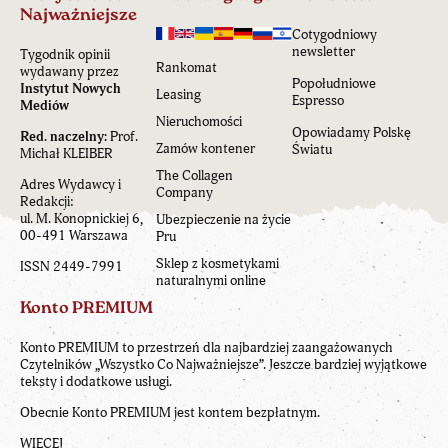
Najważniejsze
Cotygodniowy
newsletter
Tygodnik opinii
Rankomat
wydawany przez
Popołudniowe
Instytut Nowych
Leasing
Espresso
Mediów
Nieruchomości
Opowiadamy Polskę
Red. naczelny:
Prof.
Zamów kontener
Światu
Michał KLEIBER
The Collagen
Adres Wydawcy i
Company
Redakcji:
ul. M. Konopnickiej 6,
Ubezpieczenie na życie
00-491 Warszawa
Pru
Sklep z kosmetykami
ISSN 2449-7991
naturalnymi online
Konto PREMIUM
Konto PREMIUM to przestrzeń dla najbardziej zaangażowanych
Czytelników „Wszystko Co Najważniejsze”. Jeszcze bardziej wyjątkowe
teksty i dodatkowe usługi.
Obecnie Konto PREMIUM jest kontem bezpłatnym.
WIĘCEJ