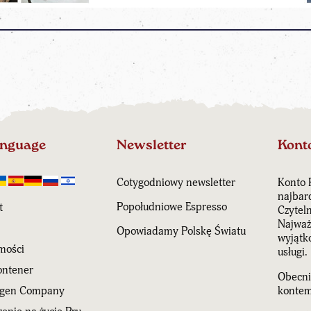
anguage
Newsletter
Kont
Cotygodniowy newsletter
Konto 
najbar
Popołudniowe Espresso
t
Czytel
Najważn
Opowiadamy Polskę Światu
wyjątk
mości
usługi.
ntener
Obecni
agen Company
kontem